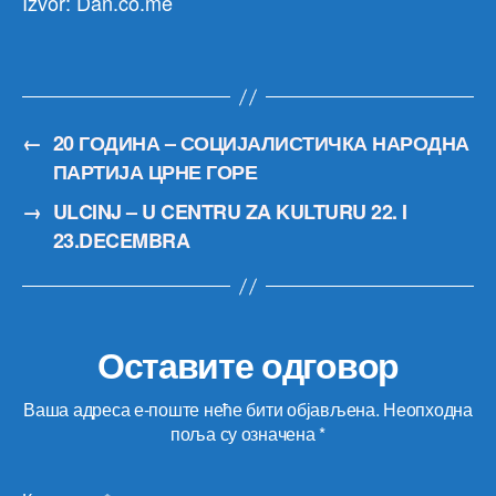
Izvor: Dan.co.me
←
20 ГОДИНА – СОЦИЈАЛИСТИЧКА НАРОДНА
ПАРТИЈА ЦРНЕ ГОРЕ
→
ULCINJ – U CENTRU ZA KULTURU 22. I
23.DECEMBRA
Оставите одговор
Ваша адреса е-поште неће бити објављена.
Неопходна
поља су означена
*