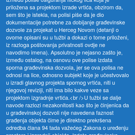
priložena sa projektom izrade vrtića, obzirom da,
sem što je istekla, na polisi piše da je dio
dokumentacije potrebne za dobijanje građevinske
dozvole za projekat u Herceg Novom (detanji o
ovome opisani su u tužbi a dokazi o tome priloženi,
iz razloga poštovanja privatnosti ovdje ne
navodimo imena). Apsolutno je nejasno zašto je,
između ostalog, na osnovu ove polise izdata
sporna građevinska dozvola, jer se ova polisa ne
odnosi na lice, odnosno subjekt koje je učestvovalo
u izradi glavnog projekta spornog vrtića, niti u
njegovoj reviziji, niti ima bilo kakve veze sa
projektom izgradnje vrtića.<br />U tužbi se dalje
navode razlozi nezakonitosti kao što je činjenica da
u građevinskoj dozvoli nije navedena faznost
građenja objekta čime je direktno prekršena
odredba člana 94 tada važećeg Zakona o uređenju