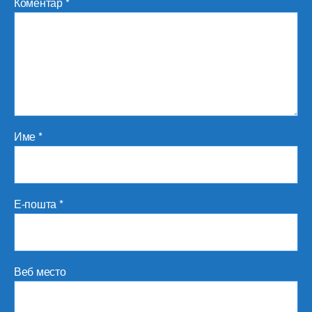
Коментар
*
Име
*
Е-пошта
*
Веб место