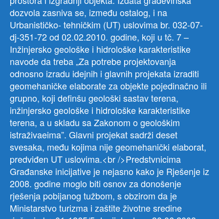
prostora i izgradnji objekta. Izdata građevinska
dozvola zasniva se, između ostalog, i na
Urbanističko- tehničkim (UT) uslovima br. 032-07-
dj-351-72 od 02.02.2010. godine, koji u tč. 7 –
Inžinjersko geološke i hidrološke karakteristike
navode da treba „Za potrebe projektovanja
odnosno izradu idejnih i glavnih projekata izraditi
geomehaničke elaborate za objekte pojedinačno ili
grupno, koji definšu geološki sastav terena,
inžinjersko geološke i hidrološke karakteristike
terena, a u skladu sa Zakonom o geološkim
istraživaeima”. Glavni projekat sadrži deset
svesaka, među kojima nije geomehanički elaborat,
predviđen UT uslovima.<br />Predstvnicima
Građanske inicijative je nejasno kako je Rješenje iz
2008. godine moglo biti osnov za donošenje
rješenja pobijanog tužbom, s obzirom da je
Ministarstvo turizma i zaštite životne sredine