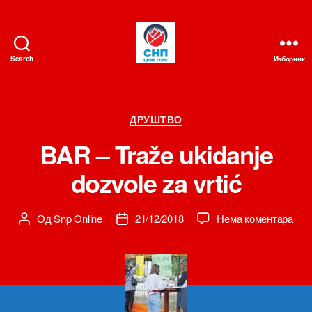
Search
Изборник
СНП
Категорије
ДРУШТВО
BAR – Traže ukidanje
dozvole za vrtić
на
Од
Snp Online
21/12/2018
Нема коментара
Аутор
Датум
BA
чланка
чланка
–
Tra
ukid
dozv
za