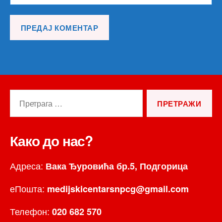
Претрага
за:
Како до нас?
Адреса:
Вака Ђуровића бр.5, Подгорица
еПошта:
medijskicentarsnpcg@gmail.com
Телефон:
020 682 570