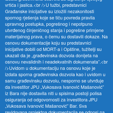
vrtića i jaslica.<br />U tužbi, predstavnici
Građanske inicijative su izložili nezakonitosti
spornog rješenja koje se tiču povreda pravila
upravnog postupka, pogrešnog i nepotpuno
utvrđenog činjeničnog stanja i pogrešne primjene
materijalnog prava, o čemu su dostavili dokaze. Na
osnovu dokumentacije koju su predstavnici
inicijative dobili od MORT-a i Opštine, tužitelji su
ukazali da je „građevinska dozvola donijeta na
osnovu nevalidnih i neadekvatnih dokumenata”.<br
/>Uvidom u dokumentaciju na osnovu koje je
izdata sporna građevinska dozvola kao i uvidom u
samu građevinsku dozvolu, nesporno se utvrđuje
da investitor JPU „Vukosava Ivanović Mašanović”
iz Bara nije dostavila niti u spisima postoji polisa
osiguranja od odgovornosti za investitora JPU
„Vukosava Ivanović Mašanović” Bar. Sva
revidovana projektna dokumentacija se odnosi na