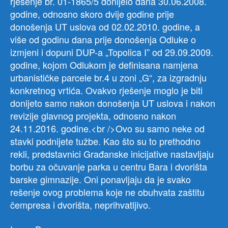
rješenje br. 01-1865/5 donijelo dana 30.06.2008.
godine, odnosno skoro dvije godine prije
donošenja UT uslova od 02.02.2010. godine, a
više od godinu dana prije donošenja Odluke o
izmjeni i dopuni DUP-a „Topolica I” od 29.09.2009.
godine, kojom Odlukom je definisana namjena
urbanističke parcele br.4 u zoni „G“, za izgradnju
konkretnog vrtića. Ovakvo rješenje moglo je biti
donijeto samo nakon donošenja UT uslova i nakon
revizije glavnog projekta, odnosno nakon
24.11.2016. godine.<br />Ovo su samo neke od
stavki podnijete tužbe. Kao što su to prethodno
rekli, predstavnici Građanske inicijative nastavljaju
borbu za očuvanje parka u centru Bara i dvorišta
barske gimnazije. Oni ponavljaju da je svako
rešenje ovog problema koje ne obuhvata zaštitu
čempresa i dvorišta, neprihvatljivo.