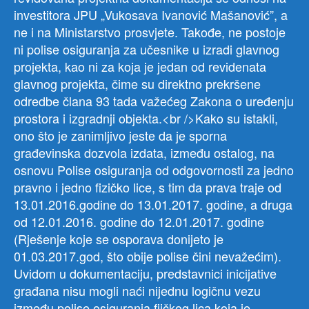
investitora JPU „Vukosava Ivanović Mašanović”, a
ne i na Ministarstvo prosvjete. Takođe, ne postoje
ni polise osiguranja za učesnike u izradi glavnog
projekta, kao ni za koja je jedan od revidenata
glavnog projekta, čime su direktno prekršene
odredbe člana 93 tada važećeg Zakona o uređenju
prostora i izgradnji objekta.<br />Kako su istakli,
ono što je zanimljivo jeste da je sporna
građevinska dozvola izdata, između ostalog, na
osnovu Polise osiguranja od odgovornosti za jedno
pravno i jedno fizičko lice, s tim da prava traje od
13.01.2016.godine do 13.01.2017. godine, a druga
od 12.01.2016. godine do 12.01.2017. godine
(Rješenje koje se osporava donijeto je
01.03.2017.god, što obije polise čini nevažećim).
Uvidom u dokumentaciju, predstavnici inicijative
građana nisu mogli naći nijednu logičnu vezu
između polise osiguranja fiičkog lica koja je