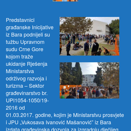
vrtić
Predstavnici
građanske Inicijative
iz Bara podnijeli su
tužbu Upravnom
sudu Crne Gore
kojom traže
ukidanje Rješenja
Ministarstva
održivog razvoja i
turizma – Sektor
građevinarstvo br.
UPI1054-1050/19-
2016 od
01.03.2017. godine, kojim je Ministarstvu prosvjete
i JPU „Vukosava Ivanović Mašanović” iz Bara
izdata građevinska dozvola za izgradnju dječijeg