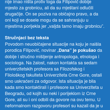
nije imao ništa protiv toga da Filipović dobije
mjesto za grobnicu, ali da su mještani odlučili
drugačije. On se poziva na običajno pravo, a da
oni koji se dosele mogu da se sahranjuju u
mjestima porijekla jer „valjda tamo imaju grobnicu”.
Stručnjaci bez teksta
Povodom neuobičajene situacije na koju je naišla
porodica Filipović, novinar „
da
Dana” je pokušao
dobije i stručno mišljenje antropologa, etnologa i
sociologa. Na žalost, nakon kontakta sa sedam
univerzitetskih profesora sa Filozofskog i
Filološkog fakulteta Univerziteta Crne Gore, ostali
smo uskraćeni za odgovor. Ista situacija je bila
kada smo kontaktirali i profesore sa Univerziteta u
Beogradu, od kojih su neki i porijeklom iz Crne
Gore, ali su i oni odbili da govore na ovu temu. U
neformalnom razgovoru profesori su kazali da je u