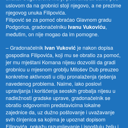
uslovom da na grobnici stoji njegovo, a ne prezime
njegovog unuka Filipovića.
Filipović se za pomoć obraćao Glavnom gradu
Podgorica, gradonačelniku
,
Ivanu Vukoviću
međutim, on nije mogao da im pomogne.
– Gradonačelnik
je nakon dopisa
Ivan Vuković
gospodina Filipovića, koji mu se obratio za pomoć,
jer mu mještani Komana nijesu dozvolili da gradi
grobnicu u mjesnom groblju Milošev Dub preuzeo
konkretne aktivnosti u cilju pronalaženja rješenja
navedenog problema. Naime, iako poslovi
upravljanja i korišćenja seoskih grobalja nijesu u
nadležnosti gradske uprave, gradonačelnik se
obratio odgovornim predstavicima lokalne
zajednice da, uz dužno poštovanje i uvažavanje
svih činjenica sa kojima je upoznat dopisom
Filipovića, pokažu razumijevanje i ispoštuju želju i