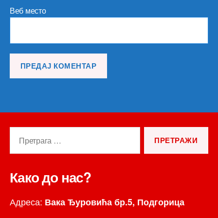
Веб место
Претрага
за:
Како до нас?
Адреса:
Вака Ђуровића бр.5, Подгорица