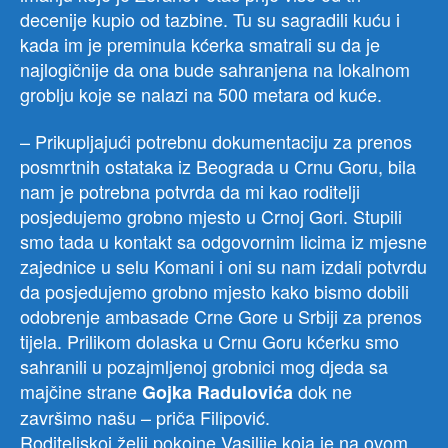
decenije kupio od tazbine. Tu su sagradili kuću i
kada im je preminula kćerka smatrali su da je
najlogičnije da ona bude sahranjena na lokalnom
groblju koje se nalazi na 500 metara od kuće.
– Prikupljajući potrebnu dokumentaciju za prenos
posmrtnih ostataka iz Beograda u Crnu Goru, bila
nam je potrebna potvrda da mi kao roditelji
posjedujemo grobno mjesto u Crnoj Gori. Stupili
smo tada u kontakt sa odgovornim licima iz mjesne
zajednice u selu Komani i oni su nam izdali potvrdu
da posjedujemo grobno mjesto kako bismo dobili
odobrenje ambasade Crne Gore u Srbiji za prenos
tijela. Prilikom dolaska u Crnu Goru kćerku smo
sahranili u pozajmljenoj grobnici mog djeda sa
majčine strane
dok ne
Gojka Radulovića
završimo našu – priča Filipović.
Roditeljskoj želji pokojne Vasilije koja je na ovom