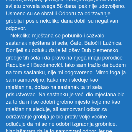
svijetu provela svega 56 dana ipak nije udovoljeno.
Usmeno su se obratili Odboru za održavanje
groblja i posle nekoliko dana dobili su negativan
odgovor.
– Nekoliko mještana se pobunilo i sazvalo
sastanak mještana tri sela, Ćafe, Baloči i Lužnica.
Donijeli su odluku da je Milošev Dub plemensko
groblje tih sela i da pravo na njega imaju porodice
Radulović i Bezdanovići. Iako sam tražio da budem
na tom sastanku, nije mi odgovoreno. Mimo toga ja
sam samovoljno, kako me i sleduje kao
mještanina, došao na sastanak ta tri sela i
prisustvovao. Na sastanku je veći dio mještana bio
za to da mi se odobri grobno mjesto koje me kao
mještanina sleduje, ali samozvani odbor za
održavanje groblja je bio protiv volje većine i
odlučuje da mi se ne odobri izgradnja grobnice.
Naglašavam da je to samozvani odbor, jer ne