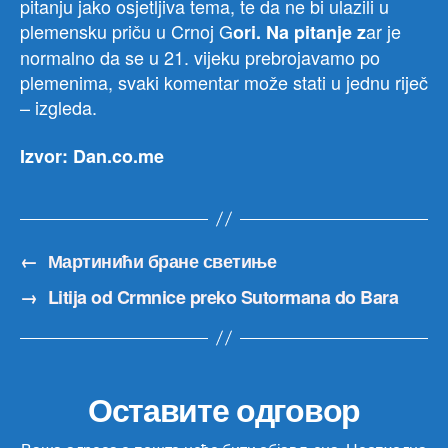
pitanju jako osjetljiva tema, te da ne bi ulazili u
plemensku priču u Crnoj G
ar je
ori. Na pitanje z
normalno da se u 21. vijeku prebrojavamo po
plemenima, svaki komentar može stati u jednu riječ
– izgleda.
Izvor: Dan.co.me
←
Мартинићи бране светиње
→
Litija od Crmnice preko Sutormana do Bara
Оставите одговор