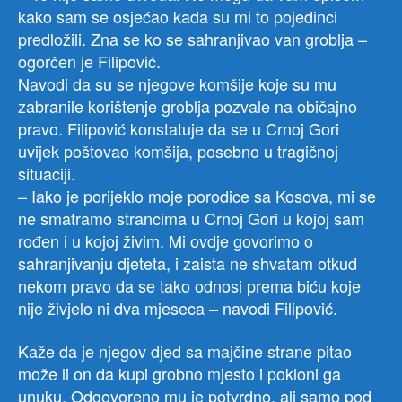
kako sam se osjećao kada su mi to pojedinci
predložili. Zna se ko se sahranjivao van groblja –
ogorčen je Filipović.
Navodi da su se njegove komšije koje su mu
zabranile korištenje groblja pozvale na običajno
pravo. Filipović konstatuje da se u Crnoj Gori
uvijek poštovao komšija, posebno u tragičnoj
situaciji.
– Iako je porijeklo moje porodice sa Kosova, mi se
ne smatramo strancima u Crnoj Gori u kojoj sam
rođen i u kojoj živim. Mi ovdje govorimo o
sahranjivanju djeteta, i zaista ne shvatam otkud
nekom pravo da se tako odnosi prema biću koje
nije živjelo ni dva mjeseca – navodi Filipović.
Kaže da je njegov djed sa majčine strane pitao
može li on da kupi grobno mjesto i pokloni ga
unuku. Odgovoreno mu je potvrdno, ali samo pod