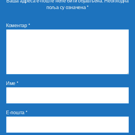
Ваша адреса е-поште неће бити објављена.
Неопходна
поља су означена
*
Коментар
*
Име
*
Е-пошта
*