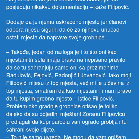
posjeduju nikakvu dokumentaciju – kaže Filipović.
Dodaje da je njemu uskraćeno mjesto jer članovi
odbora nijesu sigurni da će za njihovu unučad
ostati mjesta da naprave svoje grobnice.
– Takođe, jedan od razloga je i to što oni kao
mještani tri sela imaju pravo na nepisano pravilo
da se tu sahranjuju samo oni sa prezimenima
Radulović, Pejović, Radonjić i Jovanović. Iako moji
Filipovići nijesu iz tog mjesta, već mi je ujčevina iz
tog mjesta, smatram da kao mještanin imam pravo
da tu kupim grobno mjesto – ističe Filipović.
Problem oko gradnje grobnice otišao je toliko
daleko da su pojedini mještani Zoranu Filipoviću
predlagali da kupi parcelu van ograde groblja i tu
sahrani svoje dijete.
– To nije samo uvreda. Ne mogu da vam opišem