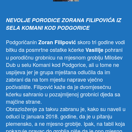
sahr
dijet
NEVOLJE PORODICE ZORANA FILIPOVIĆA IZ
SELA KOMANI KOD PODGORICE
Podgoričanin
skoro tri godine vodi
Zoran Filipović
bitku da posmrtne ostatke kćerke
pohrani
Vasilije
u porodičnu grobnicu na mjesnom groblju Milošev
Dub u selu Komani kod Podgorice, ali u tome ne
uspijeva jer je grupa mještana odlučila da im
zabrani da na tom mjestu naprave vječno
počivalište. Filipović kaže da je dvomjesečnu
kćerku sahranio u pozajmljenoj grobnici djeda sa
majčine strane.
Obrazloženje za takvu zabranu je, kako su naveli u
odluci iz januara 2018. godine, da je u pitanju
plemensko, a ne mjesno groblje. Ipak, na tabli koja
pokazuje pravac do groblja piše da je ono mjesno,