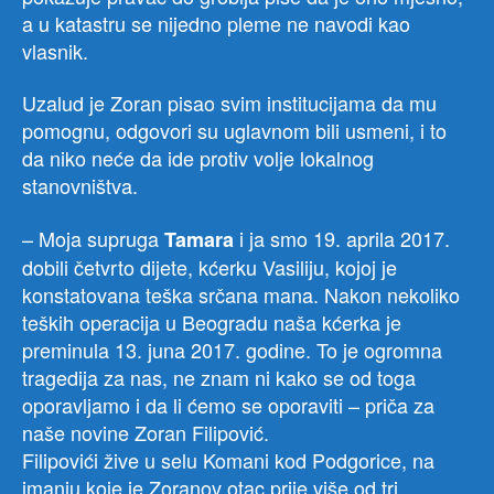
a u katastru se nijedno pleme ne navodi kao
vlasnik.
Uzalud je Zoran pisao svim institucijama da mu
pomognu, odgovori su uglavnom bili usmeni, i to
da niko neće da ide protiv volje lokalnog
stanovništva.
– Moja supruga
i ja smo 19. aprila 2017.
Tamara
dobili četvrto dijete, kćerku Vasiliju, kojoj je
konstatovana teška srčana mana. Nakon nekoliko
teških operacija u Beogradu naša kćerka je
preminula 13. juna 2017. godine. To je ogromna
tragedija za nas, ne znam ni kako se od toga
oporavljamo i da li ćemo se oporaviti – priča za
naše novine Zoran Filipović.
Filipovići žive u selu Komani kod Podgorice, na
imanju koje je Zoranov otac prije više od tri