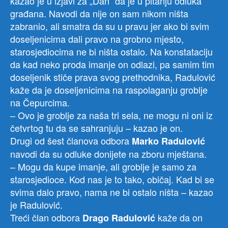
kazao je u izjavi za „Dan” da je u pitanju odluka
građana. Navodi da nije on sam nikom ništa
zabranio, ali smatra da su u pravu jer ako bi svim
doseljenicima dali pravo na grobno mjesto,
starosjediocima ne bi ništa ostalo. Na konstataciju
da kad neko proda imanje on odlazi, pa samim tim
doseljenik stiče prava svog prethodnika, Radulović
kaže da je doseljenicima na raspolaganju groblje
na Čepurcima.
– Ovo je groblje za naša tri sela, ne mogu ni oni iz
četvrtog tu da se sahranjuju – kazao je on.
Drugi od šest članova odbora
Marko Radulović
navodi da su odluke donijete na zboru mještana.
– Mogu da kupe imanje, ali groblje je samo za
starosjedioce. Kod nas je to tako, običaj. Kad bi se
svima dalo pravo, nama ne bi ostalo ništa – kazao
je Radulović.
Treći član odbora
kaže da on
Drago Radulović