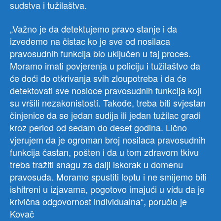
sudstva i tužilaštva.
„Važno je da detektujemo pravo stanje i da
izvedemo na čistac ko je sve od nosilaca
pravosudnih funkcija bio uključen u taj proces.
Moramo imati povjerenja u policiju i tužilaštvo da
će doći do otkrivanja svih zloupotreba i da će
detektovati sve nosioce pravosudnih funkcija koji
su vršili nezakonistosti. Takođe, treba biti svjestan
činjenice da se jedan sudija ili jedan tužilac gradi
kroz period od sedam do deset godina. Lično
vjerujem da je ogroman broj nosilaca pravosudnih
funkcija častan, pošten i da u tom zdravom tkivu
treba tražiti snagu za dalji iskorak u domenu
pravosuđa. Moramo spustiti loptu i ne smijemo biti
ishitreni u izjavama, pogotovo imajući u vidu da je
krivična odgovornost individualna“, poručio je
Kovač