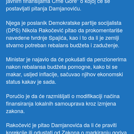
javnim finansijama Crne Gore“ o kojoj će se
postavljati pitanja Damjanoviću.
Njega je poslanik Demokratske partije socijalista
(DPS) Nikola Rakočević pitao da prokomentariše
navedene tvrdnje Spajića, kao i to da li je zemlji
stvarno potreban rebalans budžeta i zaduženje.
Ministar je najavio da će pokušati da penzionerima
nakon rebalansa budžeta pomogne, kako bi se
makar, usljed inflacije, sačuvao njihov ekonomski
status kakav je sada.
Poručio je da će razmišljati o modifikaciji načina
finansiranja lokalnih samouprava kroz izmjena
zakona.
Rakočević je pitao Damjanovića da li će praviti
korekcije ili odustati od Zakona o markiranju goriva