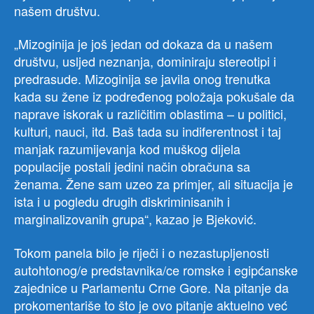
našem društvu.
„Mizoginija je još jedan od dokaza da u našem
društvu, usljed neznanja, dominiraju stereotipi i
predrasude. Mizoginija se javila onog trenutka
kada su žene iz podređenog položaja pokušale da
naprave iskorak u različitim oblastima – u politici,
kulturi, nauci, itd. Baš tada su indiferentnost i taj
manjak razumijevanja kod muškog dijela
populacije postali jedini način obračuna sa
ženama. Žene sam uzeo za primjer, ali situacija je
ista i u pogledu drugih diskriminisanih i
marginalizovanih grupa“, kazao je Bjeković.
Tokom panela bilo je riječi i o nezastupljenosti
autohtonog/e predstavnika/ce romske i egipćanske
zajednice u Parlamentu Crne Gore. Na pitanje da
prokomentariše to što je ovo pitanje aktuelno već