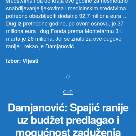
sredstvima i da do kraja ove godine za nesmetano
snabdijevanje ljekovima i medicinskim sredstvima
potrebno obezbijediti dodatno 92,7 miliona eura…
Dug iz prethodne godine, po ovom osnovu, je 37
miliona eura i dug Fonda prema Montefarmu 31.
marta je 26 miliona. Jel se znalo za ove dugove
ranije“, rekao je Damjanović.
Izbor: Vijesti
Категорије
СНП
Damjanović: Spajić ranije
uz budžet predlagao i
mogućnost zaduženja