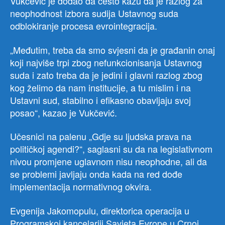
Vukčević je dodao da često kažu da je razlog za
neophodnost izbora sudija Ustavnog suda
odblokiranje procesa evrointegracija.
„Međutim, treba da smo svjesni da je građanin onaj
koji najviše trpi zbog nefunkcionisanja Ustavnog
suda i zato treba da je jedini i glavni razlog zbog
kog želimo da nam institucije, a tu mislim i na
Ustavni sud, stabilno i efikasno obavljaju svoj
posao“, kazao je Vukčević.
Učesnici na palenu „Gdje su ljudska prava na
političkoj agendi?“, saglasni su da na legislativnom
nivou promjene uglavnom nisu neophodne, ali da
se problemi javljaju onda kada na red dođe
implementacija normativnog okvira.
Evgenija Jakomopulu, direktorica operacija u
Programskoj kancelariji Savjeta Evrope u Crnoj