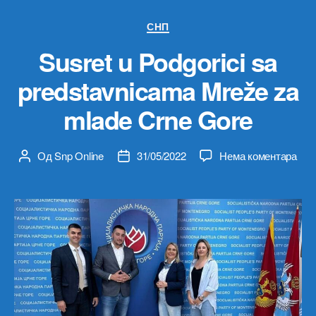
Категорије
СНП
Susret u Podgorici sa
predstavnicama Mreže za
mlade Crne Gore
на
Од
Snp Online
31/05/2022
Нема коментара
Аутор
Датум
Susr
чланка
чланка
u
Podg
sa
pre
Mre
za
mla
Crn
Gor