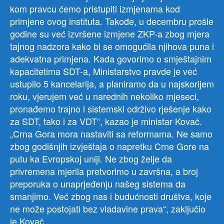
kom pravcu ćemo pristupiti izmjenama kod
primjene ovog instituta. Takođe, u decembru prošle
godine su već izvršene izmjene ZKP-a zbog mjera
tajnog nadzora kako bi se omogućila njihova puna i
adekvatna primjena. Kada govorimo o smještajnim
kapacitetima SDT-a, Ministarstvo pravde je već
ustupilo 5 kancelarija, a planiramo da u najskorijem
roku, vjerujem već u narednih nekoliko mjeseci,
pronađemo trajno i sistemski održivo rješenje kako
za SDT, tako i za VDT“, kazao je ministar Kovač.
„Crna Gora mora nastaviti sa reformama. Ne samo
zbog godišnjih izvještaja o napretku Crne Gore na
putu ka Evropskoj uniji. Ne zbog želje da
privremena mjerila pretvorimo u završna, a broj
preporuka o unaprjeđenju našeg sistema da
smanjimo. Već zbog nas i budućnosti društva, koje
ne može postojati bez vladavine prava“, zaključio
je Kovač.