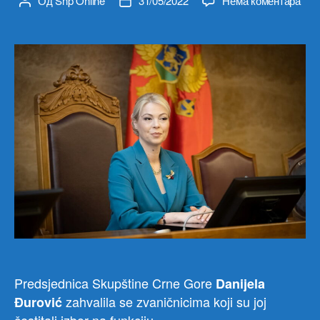
Од
Snp Online
31/05/2022
Нема коментара
Аутор
Датум
Pred
чланка
чланка
Đuro
zahv
zvan
koji
su
joj
česti
izbo
na
funk
Predsjednica Skupštine Crne Gore
Danijela
zahvalila se zvaničnicima koji su joj
Đurović