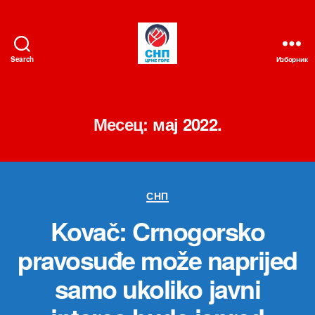
Search
Изборник
СНП
Месец:
мај 2022.
Категорије
СНП
Kovač: Crnogorsko
pravosuđe može naprijed
samo ukoliko javni