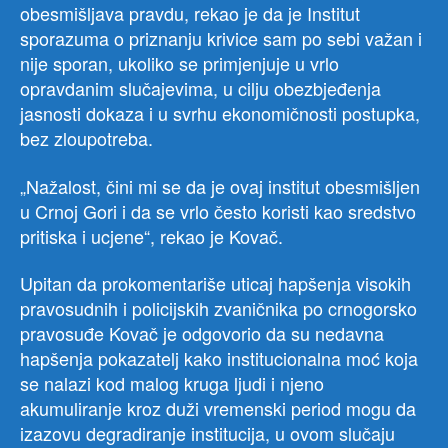
obesmišljava pravdu, rekao je da je Institut
sporazuma o priznanju krivice sam po sebi važan i
nije sporan, ukoliko se primjenjuje u vrlo
opravdanim slučajevima, u cilju obezbjeđenja
jasnosti dokaza i u svrhu ekonomičnosti postupka,
bez zloupotreba.
„Nažalost, čini mi se da je ovaj institut obesmišljen
u Crnoj Gori i da se vrlo često koristi kao sredstvo
pritiska i ucjene“, rekao je Kovač.
Upitan da prokomentariše uticaj hapšenja visokih
pravosudnih i policijskih zvaničnika po crnogorsko
pravosuđe Kovač je odgovorio da su nedavna
hapšenja pokazatelj kako institucionalna moć koja
se nalazi kod malog kruga ljudi i njeno
akumuliranje kroz duži vremenski period mogu da
izazovu degradiranje institucija, u ovom slučaju