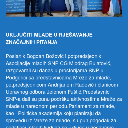
UKLJUČITI MLADE U RJEŠAVANJE
ZNAČAJNIH PITANJA
Poslanik Bogdan Božović i potpredsjednik
Asocijacije mladih SNP CG Miodrag Bulatović,
razgovarali su danas u prostorijama SNP u
Podgorici sa predstavnicama Mreže za mlade,
potpredsjednicom Andrijanom Radović i članicom
Upravnog odbora Jelenom Fuštić.Predstavnici
SNP-a dali su punu podršku aktivnostima Mreže za
mlade u narednom periodu.Parlament za mlade,
kao i Politička akademija koju planiraju da
sprovedu iz Mreže za mlade, su pun pogodak za
podsticaj mladih ljudi da se uključe u rješavanje