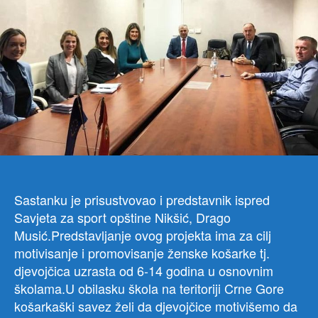
dire
Dire
za
spor
Zor
Jojić
ugost
su
pred
Koš
sav
Crn
Gor
Sastanku je prisustvovao i predstavnik ispred
Mirj
Savjeta za sport opštine Nikšić, Drago
Seku
Musić.Predstavljanje ovog projekta ima za cilj
koor
motivisanje i promovisanje ženske košarke tj.
FIB
proj
djevojčica uzrasta od 6-14 godina u osnovnim
HE
školama.U obilasku škola na teritoriji Crne Gore
WO
košarkaški savez želi da djevojčice motivišemo da
HE