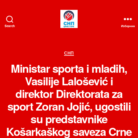
Search
Изборник
СНП
Категорије
СНП
Ministar sporta i mladih,
Vasilije Lalošević i
direktor Direktorata za
sport Zoran Jojić, ugostili
su predstavnike
Košarkaškog saveza Crne