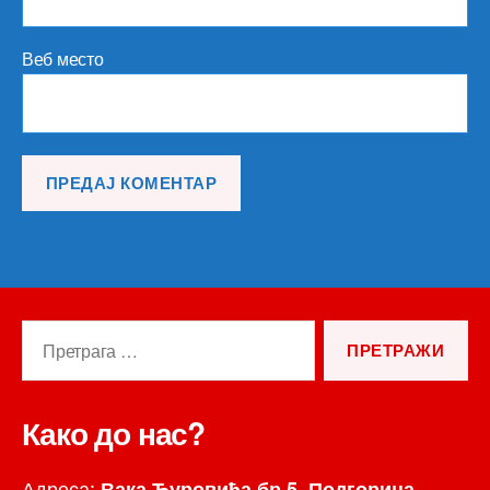
Веб место
Претрага
за:
Како до нас?
Адреса:
Вака Ђуровића бр.5, Подгорица