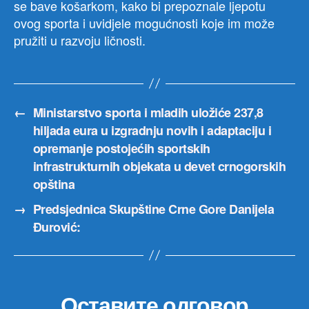
se bave košarkom, kako bi prepoznale ljepotu
RU
ovog sporta i uvidjele mogućnosti koje im može
i
pružiti u razvoju ličnosti.
amb
istog
Milk
Bjel
←
Ministarstvo sporta i mladih uložiće 237,8
hiljada eura u izgradnju novih i adaptaciju i
opremanje postojećih sportskih
infrastrukturnih objekata u devet crnogorskih
opština
→
Predsjednica Skupštine Crne Gore Danijela
Đurović:
Оставите одговор