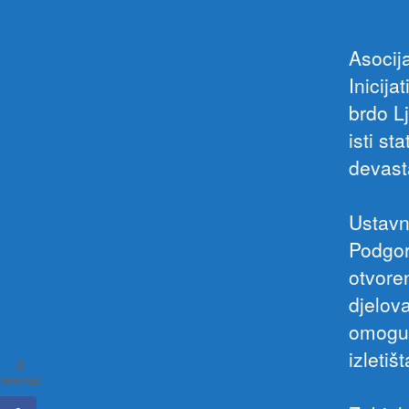
Asocij
Inicija
brdo L
isti st
devast
Ustavn
Podgor
otvore
djelov
omoguć
izletiš
0
SHARES