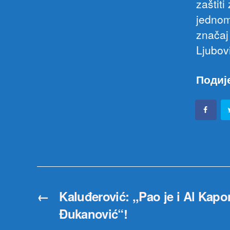
zaštit
jednom 
značaj 
Ljubov
Подиј
←
Kaluđerović: ,,Pao je i Al Kapo
Đukanović“!