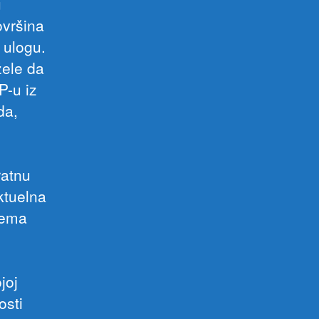
u
ovršina
 ulogu.
žele da
P-u iz
da,
ratnu
ktuelna
rema
joj
osti