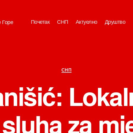
Почетак
СНП
Актуелно
Друштво
е Горе
Категорије
СНП
nišić: Lokal
sluha za mj