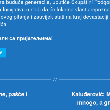
i za buduće generacije, uputiće Skupštini Podgor
Inicijativu u nadi da će lokalna vlast prepozna
ovog pitanja i zauvijek stati na kraj devastaciji
ića.
ели са пријатељима!
ne, pašće i
Kaluđerović: M
mnogo, a gr