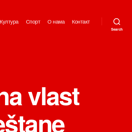
Култура
Спорт
О нама
Контакт
Search
na vlast
eštane