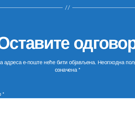
Оставите одгово
а адреса е-поште неће бити објављена.
Неопходна пољ
означена
*
р
*