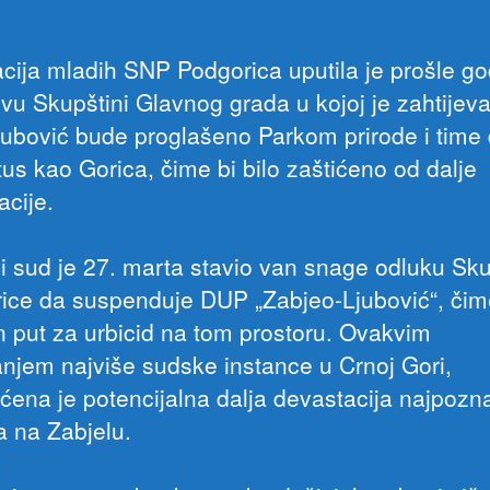
acija mladih SNP Podgorica uputila je prošle g
tivu Skupštini Glavnog grada u kojoj je zahtijev
jubović bude proglašeno Parkom prirode i time 
atus kao Gorica, čime bi bilo zaštićeno od dalje
acije.
i sud je 27. marta stavio van snage odluku Sk
ice da suspenduje DUP „Zabjeo-Ljubović“, čim
n put za urbicid na tom prostoru. Ovakvim
anjem najviše sudske instance u Crnoj Gori,
ena je potencijalna dalja devastacija najpozna
ta na Zabjelu.