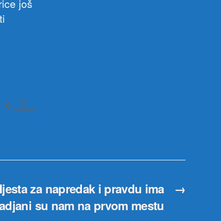
ice još
ti
0
SHARES
jesta za napredak i pravdu ima
→
adjani su nam na prvom mestu