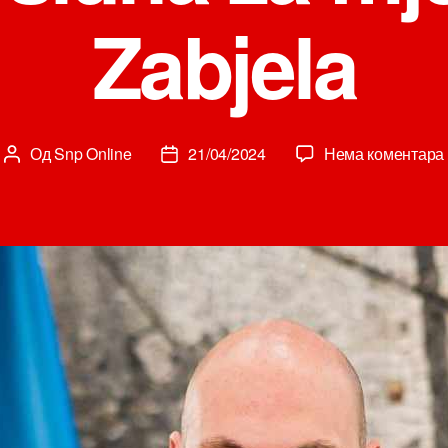
Zabjela
Од
Snp Online
21/04/2024
Нема коментара
Аутор
Датум
чланка
чланка