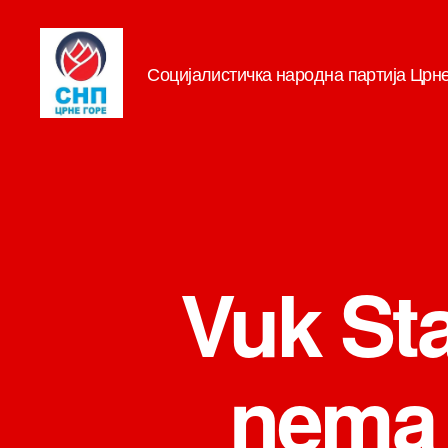
Социјалистичка народна партија Црн
СНП
Vuk Sta
nema 