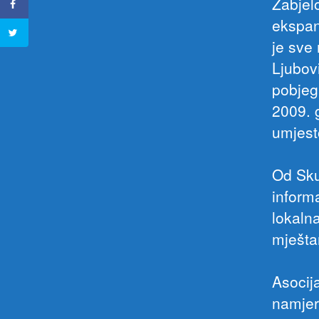
Zabjel
ekspan
je sve
Ljubov
pobjegn
2009. 
umjest
Od Sku
inform
lokaln
mješta
Asocij
namjer