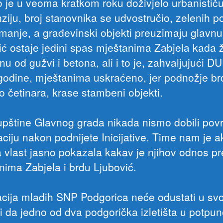
o je u veoma kratkom roku doživjelo urbanistič
ziju, broj stanovnika se udvostručio, zelenih p
 manje, a građevinski objekti preuzimaju glavnu
ić ostaje jedini spas mještanima Zabjela kada 
u od gužvi i betona, ali i to je, zahvaljujući DU
godine, mještanima uskraćeno, jer podnožje br
o četinara, krase stambeni objekti.
pštine Glavnog grada nikada nismo dobili pov
aciju nakon podnijete Inicijative. Time nam je a
a vlast jasno pokazala kakav je njihov odnos p
nima Zabjela i brdu Ljubović.
acija mladih SNP Podgorica neće odustati u svo
i da jedno od dva podgorička izletišta u potpun