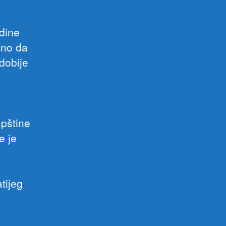
odine
ano da
dobije
upštine
e je
tijeg