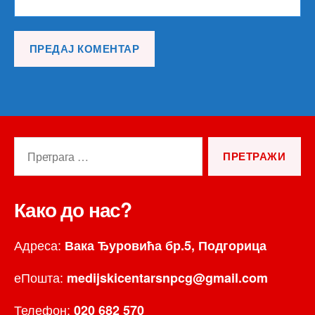
Претрага
за:
Како до нас?
Адреса:
Вака Ђуровића бр.5, Подгорица
еПошта:
medijskicentarsnpcg@gmail.com
Телефон:
020 682 570