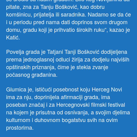
pitate, zna za Tanju Bošković, kao dobru
komšinicu, prijatelja ili saradnika. Nadamo se da će
i u periodu pred nama dati doprinos svom drugom
domu, gradu koji je prihvatio širokih ruku“, kazao je
Katić.
Povelja grada je Tatjani Tanji Bošković dodijeljena
prema jednoglasnoj odluci žirija za dodjelu najviših
opštinskih priznanja, čime je stekla zvanje
počasnog građanina.
Glumica je, ističući posebnost koju Herceg Novi
ima za nju, doprinijela afirmaciji grada, ima
poseban značaj i za Hercegnovski filmski festival
na kojem je prisutna od osnivanja, a svojim djelima
kulturnom i duhovnom bogatstvu svih na ovim
prostorima.