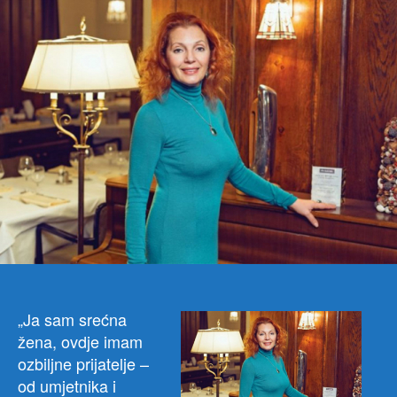
Biti
počas
građa
Herce
Novog
najveć
je
čast
„Ja sam srećna
žena, ovdje imam
ozbiljne prijatelje –
od umjetnika i