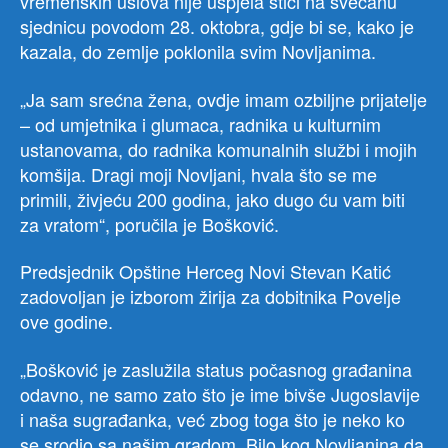
vremenskih uslova nije uspjela stići na svečanu
sjednicu povodom 28. oktobra, gdje bi se, kako je
kazala, do zemlje poklonila svim Novljanima.
„Ja sam srećna žena, ovdje imam ozbiljne prijatelje
– od umjetnika i glumaca, radnika u kulturnim
ustanovama, do radnika komunalnih službi i mojih
komšija. Dragi moji Novljani, hvala što se me
primili, živjeću 200 godina, jako dugo ću vam biti
za vratom“, poručila je Bošković.
Predsjednik Opštine Herceg Novi Stevan Katić
zadovoljan je izborom žirija za dobitnika Povelje
ove godine.
„Bošković je zaslužila status počasnog građanina
odavno, ne samo zato što je ime bivše Jugoslavije
i naša sugrađanka, već zbog toga što je neko ko
se srodio sa našim gradom. Bilo kog Novljanina da