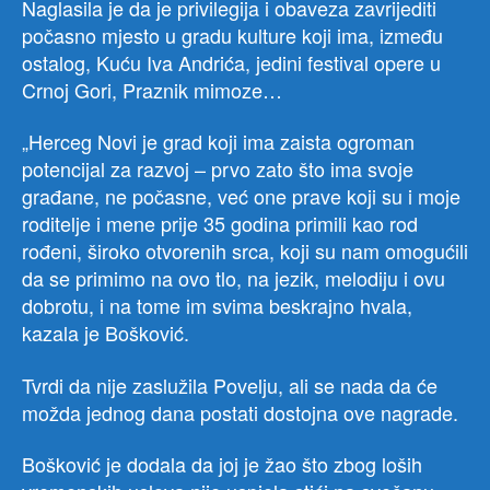
Naglasila je da je privilegija i obaveza zavrijediti
počasno mjesto u gradu kulture koji ima, između
ostalog, Kuću Iva Andrića, jedini festival opere u
Crnoj Gori, Praznik mimoze…
„Herceg Novi je grad koji ima zaista ogroman
potencijal za razvoj – prvo zato što ima svoje
građane, ne počasne, već one prave koji su i moje
roditelje i mene prije 35 godina primili kao rod
rođeni, široko otvorenih srca, koji su nam omogućili
da se primimo na ovo tlo, na jezik, melodiju i ovu
dobrotu, i na tome im svima beskrajno hvala,
kazala je Bošković.
Tvrdi da nije zaslužila Povelju, ali se nada da će
možda jednog dana postati dostojna ove nagrade.
Bošković je dodala da joj je žao što zbog loših