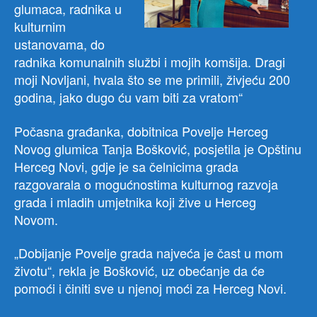
glumaca, radnika u
kulturnim
ustanovama, do
radnika komunalnih službi i mojih komšija. Dragi
moji Novljani, hvala što se me primili, živjeću 200
godina, jako dugo ću vam biti za vratom“
Počasna građanka, dobitnica Povelje Herceg
Novog glumica Tanja Bošković, posjetila je Opštinu
Herceg Novi, gdje je sa čelnicima grada
razgovarala o mogućnostima kulturnog razvoja
grada i mladih umjetnika koji žive u Herceg
Novom.
„Dobijanje Povelje grada najveća je čast u mom
životu“, rekla je Bošković, uz obećanje da će
pomoći i činiti sve u njenoj moći za Herceg Novi.