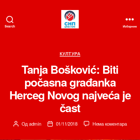
Search
Изборник
СНП
Категорије
КУЛТУРА
Tanja Bošković: Biti
počasna građanka
Herceg Novog najveća je
čast
на
Од
admin
01/11/2018
Нема коментара
Аутор
Датум
Tanja
чланка
чланка
Boškov