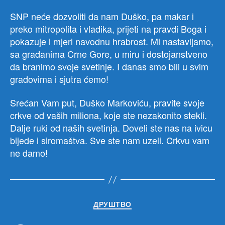
SNP neće dozvoliti da nam Duško, pa makar i
preko mitropolita i vladika, prijeti na pravdi Boga i
pokazuje i mjeri navodnu hrabrost. Mi nastavljamo,
sa građanima Crne Gore, u miru i dostojanstveno
da branimo svoje svetinje. I danas smo bili u svim
gradovima i sjutra ćemo!
Srećan Vam put, Duško Markoviću, pravite svoje
crkve od vaših miliona, koje ste nezakonito stekli.
Dalje ruki od naših svetinja. Doveli ste nas na ivicu
bijede i siromaštva. Sve ste nam uzeli. Crkvu vam
ne damo!
Категорије
ДРУШТВО