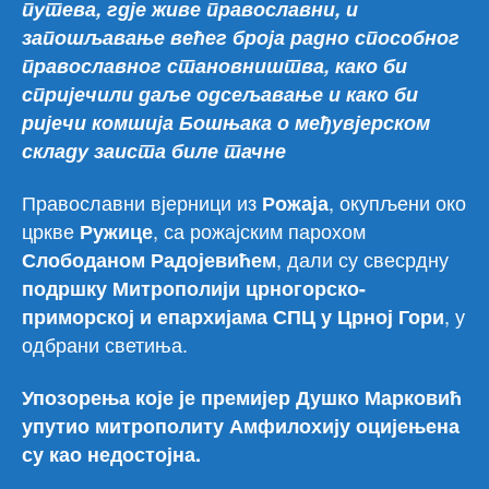
путева, гдје живе православни, и
запошљавање већег броја радно способног
православног становништва, како би
спријечили даље одсељавање и како би
ријечи комшија Бошњака о међувјерском
складу заиста биле тачне
Православни вјерници из
, окупљени око
Рожаја
цркве
, са рожајским парохом
Ружице
, дали су свесрдну
Слободаном Радојевићем
подршку Митрополији црногорско-
, у
приморској и епархијама СПЦ у Црној Гори
одбрани светиња.
Упозорења које је премијер Душко Марковић
упутио митрополиту Амфилохију оцијењена
су као недостојна.