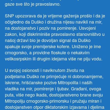
gaze sve što je pravoslavno.
SNP upozorava da je vrijeme gaženja prošlo i da je
očigledno da Duško i družina nijesu navikli na mir,
na dostojanstvo i poziv na pomirenje. Usvojeni
zakon, koji diskriminiše pravoslavno stanovništvo u
našoj državi bio je dovoljan signal da Duško
spakuje svoje premijerske kofere. Uniženo je ime
crnogorsko, a providne floskule o nekakvim
velikosrpskim ili drugim idejama više ne piju vodu.
U svojoj osionosti i naviknutom životu na
podjelama Duško ne primjećuje ni dobronamjerne,
iskrene, hrišćanske pozive Mitropolita i naših
vladika na mir, pomirenje i ljubav. Građani, ovoga
puta, više nego ikada, dostojanstveno brane svoju
Mitropoliju crnogorsko-primorsku i pružaju miran i
dostojanstven otpor diktatorskim izjavama i djelima