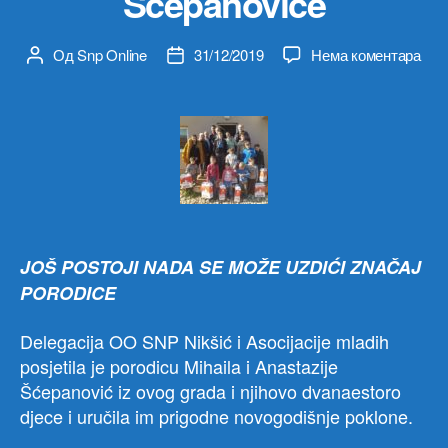
Šćepanoviće
на
Од
Snp Online
31/12/2019
Нема коментара
Аутор
Датум
Dele
чланка
чланка
OO
SN
Nikš
i
Asoc
mlad
posj
Šće
JOŠ POSTOJI NADA SE MOŽE UZDIĆI ZNAČAJ
PORODICE
Delegacija OO SNP Nikšić i Asocijacije mladih
posjetila je porodicu Mihaila i Anastazije
Šćepanović iz ovog grada i njihovo dvanaestoro
djece i uručila im prigodne novogodišnje poklone.