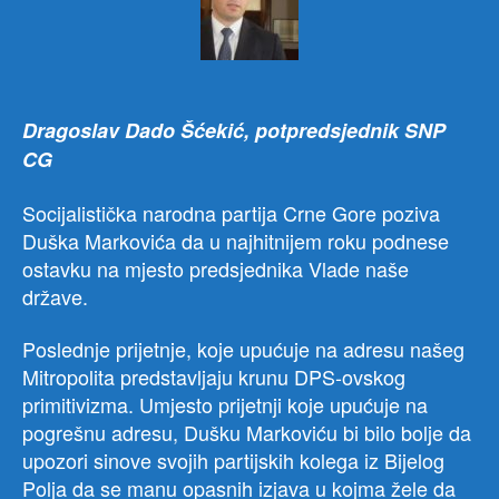
roku
da
pod
ost
Dragoslav Dado Šćekić, potpredsjednik SNP
CG
Socijalistička narodna partija Crne Gore poziva
Duška Markovića da u najhitnijem roku podnese
ostavku na mjesto predsjednika Vlade naše
države.
Poslednje prijetnje, koje upućuje na adresu našeg
Mitropolita predstavljaju krunu DPS-ovskog
primitivizma. Umjesto prijetnji koje upućuje na
pogrešnu adresu, Dušku Markoviću bi bilo bolje da
upozori sinove svojih partijskih kolega iz Bijelog
Polja da se manu opasnih izjava u kojma žele da