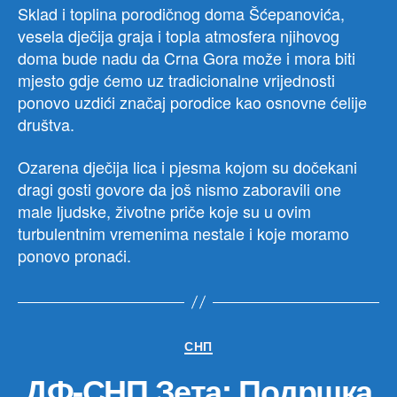
Sklad i toplina porodičnog doma Šćepanovića,
vesela dječija graja i topla atmosfera njihovog
doma bude nadu da Crna Gora može i mora biti
mjesto gdje ćemo uz tradicionalne vrijednosti
ponovo uzdići značaj porodice kao osnovne ćelije
društva.
Ozarena dječija lica i pjesma kojom su dočekani
dragi gosti govore da još nismo zaboravili one
male ljudske, životne priče koje su u ovim
turbulentnim vremenima nestale i koje moramo
ponovo pronaći.
Категорије
СНП
ДФ-СНП Зета: Подршка