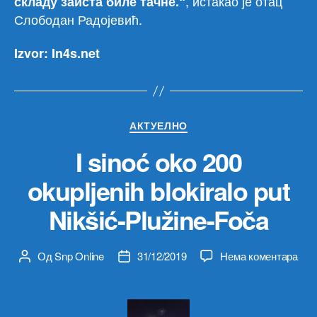
, истакао је отац
складу заиста биле тачне.“
Слободан Радојевић.
Izvor: In4s.net
Категорије
АКТУЕЛНО
I sinoć oko 200
okupljenih blokiralo put
Nikšić-Plužine-Foča
на
Од
Snp Online
31/12/2019
Нема коментара
Аутор
Датум
I
чланка
чланка
sino
oko