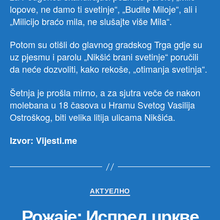
lopove, ne damo ti svetinje“, „Budite Miloje“, ali i
„Milicijo braćo mila, ne slušajte više Mila“.
Potom su otišli do glavnog gradskog Trga gdje su
uz pjesmu i parolu „Nikšić brani svetinje“ poručili
da neće dozvoliti, kako rekoše, „otimanja svetinja“.
Šetnja je prošla mirno, a za sjutra veče će nakon
molebana u 18 časova u Hramu Svetog Vasilija
Ostroškog, biti velika litija ulicama Nikšića.
Izvor: Vijesti.me
Категорије
АКТУЕЛНО
Рожаје: Испред цркве