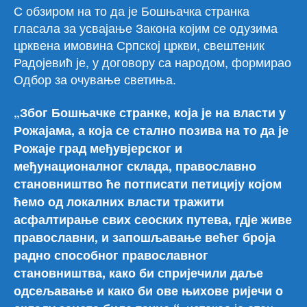
С обзиром на то да је Бошњачка странка
гласала за усвајање Закона којим се одузима
црквена имовина Српској цркви, свештеник
Радојевић је, у договору са народом, формирао
Одбор за очување светиња.
„Због Бошњачке странке, која је на власти у
Рожајама, а која се стално позива на то да је
Рожаје град међувјерског и
међунационалног склада, православно
становништво ће потписати петицију којом
ћемо од локалних власти тражити
асфалтирање свих сеоских путева, гдје живе
православни, и запошљавање већег броја
радно способног православног
становништва, како би спријечили даље
одсељавање и како би ове њихове ријечи о