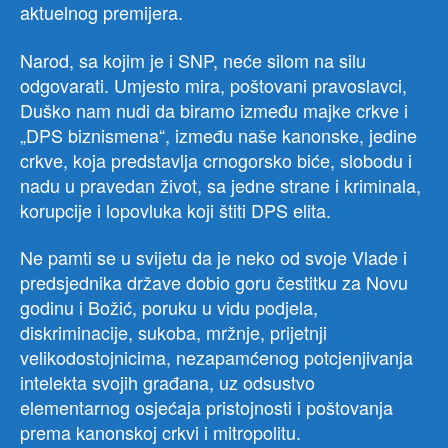
aktuelnog premijera.
Narod, sa kojim je i SNP, neće silom na silu
odgovarati. Umjesto mira, poštovani pravoslavci,
Duško nam nudi da biramo između majke crkve i
„DPS biznismena“, između naše kanonske, jedine
crkve, koja predstavlja crnogorsko biće, slobodu i
nadu u pravedan život, sa jedne strane i kriminala,
korupcije i lopovluka koji štiti DPS elita.
Ne pamti se u svijetu da je neko od svoje Vlade i
predsjednika države dobio goru čestitku za Novu
godinu i Božić, poruku u vidu podjela,
diskriminacije, sukoba, mržnje, prijetnji
velikodostojnicima, nezapamćenog potcjenjivanja
intelekta svojih građana, uz odsustvo
elementarnog osjećaja pristojnosti i poštovanja
prema kanonskoj crkvi i mitropolitu.