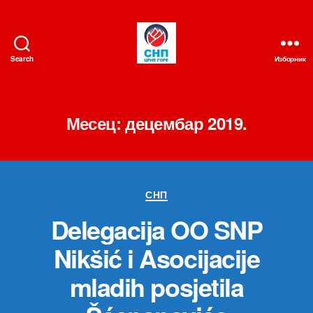
Search
Изборник
СНП
Месец:
децембар 2019.
Категорије
СНП
Delegacija OO SNP
Nikšić i Asocijacije
mladih posjetila