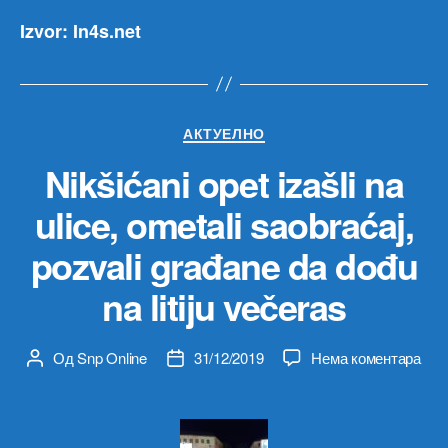
Izvor: In4s.net
Категорије
АКТУЕЛНО
Nikšićani opet izašli na
ulice, ometali saobraćaj,
pozvali građane da dođu
na litiju večeras
на
Од
Snp Online
31/12/2019
Нема коментара
Аутор
Датум
Nikš
чланка
чланка
opet
izašl
na