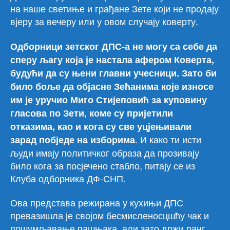
на наше светиње и грађане Зете који не продају
вјеру за вечеру или у овом случају коверту.
Одборници зетског ДПС-а не могу са себе да
сперу љагу која је настала афером Коверта,
будући да су њени главни учесници. Зато би
било боље да објасне Зећанима које износе
им је уручио Миго Стијеповић за куповину
гласова по Зети, коме су пријетили
отказима, као и кога су све уцјењивали
. И како ти исти
зарад побједе на изборима
људи имају политичког образа да прозивају
било кога за посјечено стабло, питају се из
Клуба одборника ДФ-СНП.
Ова представа режирана у кухињи ДПС
превазишла је својом бесмисленосцшћу чак и
пошумљавање пашњака, али зато држи ранг