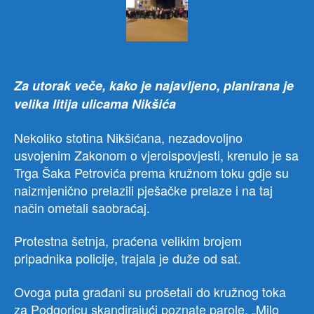
ulice
omet
saob
pozv
gra
Za utorak veče, kako je najavljeno, planirana je
da
velika litija ulicama Nikšića
dođ
na
Nekoliko stotina Nikšićana, nezadovoljno
litiju
več
usvojenim Zakonom o vjeroispovjesti, krenulo je sa
Trga Šaka Petrovića prema kružnom toku gdje su
naizmjenično prelazili pješačke prelaze i na taj
način ometali saobraćaj.
Protestna šetnja, praćena velikim brojem
pripadnika policije, trajala je duže od sat.
Ovoga puta građani su prošetali do kružnog toka
za Podgoricu skandirajući poznate parole, „Milo