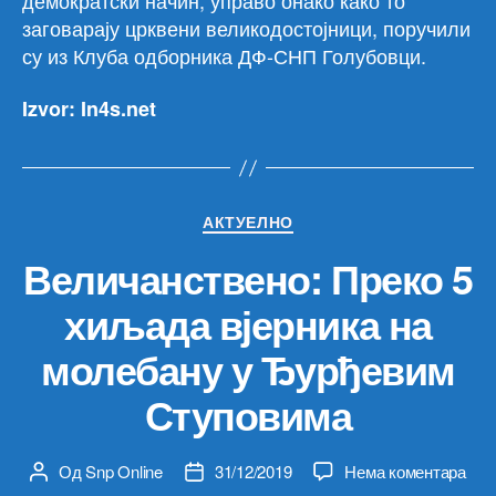
заговарају црквени великодостојници, поручили
су из Клуба одборника ДФ-СНП Голубовци.
Izvor: In4s.net
Категорије
АКТУЕЛНО
Величанствено: Преко 5
хиљада вјерника на
молебану у Ђурђевим
Ступовима
на
Од
Snp Online
31/12/2019
Нема коментара
Аутор
Датум
Вел