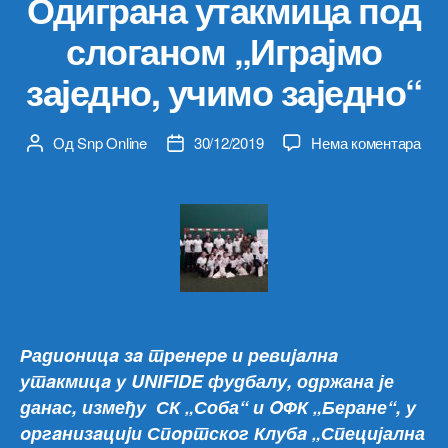
Одиграна утакмица под
слоганом „Играјмо
заједно, учимо заједно“
на
Од
Snp Online
30/12/2019
Нема коментара
Аутор
Датум
Оди
чланка
чланка
ута
под
сло
„Игр
заје
учи
заје
Радиoницa зa трeнeрe и рeвиjaлнa
утaкмицa у UNIFIDE фудбалу, одржана је
данас, између СК „Соба“ и OФК „Беране“, у
oргaнизaциjи Спoртскoг Клубa „Специјална