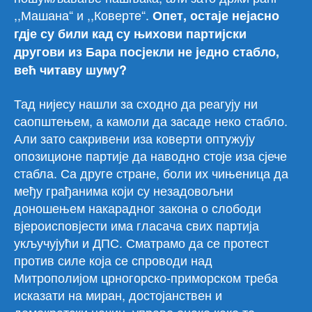
,,Машана“ и ,,Коверте“.
Опет, остаје нејасно
гдје су били кад су њихови партијски
другови из Бара посјекли не једно стабло,
већ читаву шуму?
Тад нијесу нашли за сходно да реагују ни
саопштењем, а камоли да засаде неко стабло.
Али зато сакривени иза коверти оптужују
опозиционе партије да наводно стоје иза сјече
стабла. Са друге стране, боли их чињеница да
међу грађанима који су незадовољни
доношењем накарадног закона о слободи
вјероисповјести има гласача свих партија
укључујући и ДПС. Сматрамо да се протест
против силе која се спроводи над
Митрополијом црногорско-приморском треба
исказати на миран, достојанствен и
демократски начин, управо онако како то