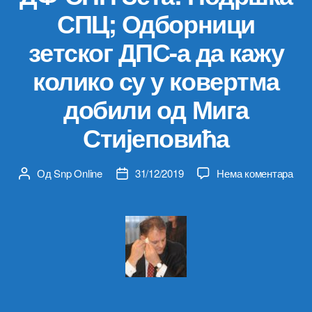
СПЦ; Одборници
зетског ДПС-а да кажу
колико су у ковертма
добили од Мига
Стијеповића
на
Од
Snp Online
31/12/2019
Нема коментара
Аутор
Датум
ДФ-
чланка
чланка
СН
Зета
Под
СПЦ
Одб
зетс
ДПС
а