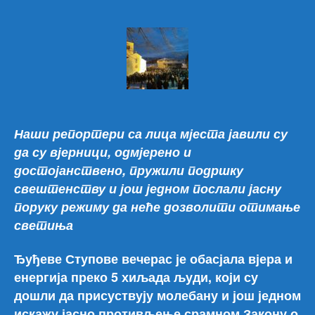
чланка
чланка
Пре
5
хиљ
вјер
на
мол
у
Ђур
Наши репортери са лица мјеста јавили су
Сту
да су вјерници, одмјерено и
достојанствено, пружили подршку
свештенству и још једном послали јасну
поруку режиму да неће дозволити отимање
светиња
Ђуђеве Ступове вечерас је обасјала вјера и
енергија преко 5 хиљада људи, који су
дошли да присуствују молебану и још једном
искажу јасно противљење срамном Закону о