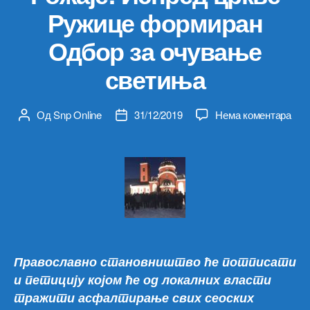
Ружице формиран
Одбор за очување
светиња
на
Од
Snp Online
31/12/2019
Нема коментара
Аутор
Датум
Рожа
чланка
чланка
Исп
црк
Руж
фор
Одб
за
очу
све
Православно становништво ће потписати
и петицију којом ће од локалних власти
тражити асфалтирање свих сеоских