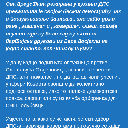
Ова представа режирана у кухињи ДПС
да
превазишла је својом бесмисленосцшћу чак
каж
и пошумљавање пашњака, али зато држи
кол
су
ранг ,,Машана“ и ,,Коверте“. Опет, остаје
у
нејасно гдје су били кад су њихови
ков
партијски другови из Бара посјекли не
доб
једно стабло, већ читаву шуму?
од
Миг
У дану кад је подигнута оптужница против
Сти
Славољуба Стијеповица, огласио се зетски
ДПС, али, нажалост, не да као активни учесник
у афери Коверта саопште да колективно
подносе оставке, иако то налаже демократска
пракса, саопштили су из Клуба одборника ДФ-
СНП Голубовци.
Умјесто тога, како су истакли, зетски одбор
ДПС-а наоружан ковертама прикључио се хајци