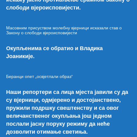
слободи вјероисповијести.
Масовним присуством молебну вјерници исказали став о
Закону о слободи вјероисповијести
Окупљенима се обратио и Владика
Јоаникије.
Беранци опет „освјетлали образ“
Наши репортери са лица мјеста јавили су да
су вјерници, одмјерено и достојанствено,
пружили подршку свештенству и са овог
величанственог окупљања још једном
послали јасну поруку режиму да неће
дозволити отимање светиња.