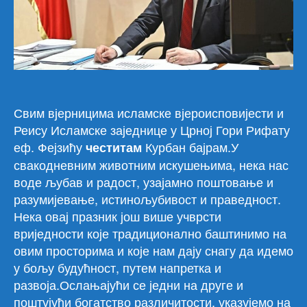
Шће
чес
Кур
Бај
Свим вјерницима исламске вјероисповијести и
Реису Исламске заједнице у Црној Гори Рифату
еф. Фејзићу
Курбан бајрам.У
честитам
свакодневним животним искушењима, нека нас
воде љубав и радост, узајамно поштовање и
разумијевање, истинољубивост и праведност.
Нека овај празник још више учврсти
вриједности које традиционално баштинимо на
овим просторима и које нам
дају снагу да идемо
у бољу будућност, путем напретка и
развоја.Ослањајући се једни на друге и
поштујући богатство различитости, указујемо на