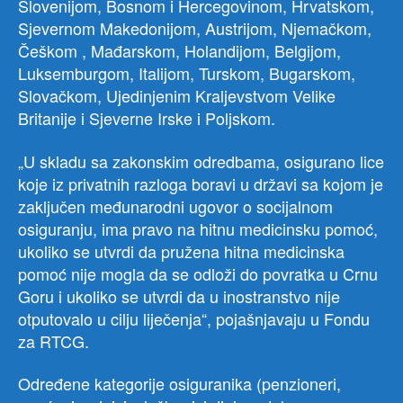
Slovenijom, Bosnom i Hercegovinom, Hrvatskom,
Sjevernom Makedonijom, Austrijom, Njemačkom,
Češkom , Mađarskom, Holandijom, Belgijom,
Luksemburgom, Italijom, Turskom, Bugarskom,
Slovačkom, Ujedinjenim Kraljevstvom Velike
Britanije i Sjeverne Irske i Poljskom.
„U skladu sa zakonskim odredbama, osigurano lice
koje iz privatnih razloga boravi u državi sa kojom je
zaključen međunarodni ugovor o socijalnom
osiguranju, ima pravo na hitnu medicinsku pomoć,
ukoliko se utvrdi da pružena hitna medicinska
pomoć nije mogla da se odloži do povratka u Crnu
Goru i ukoliko se utvrdi da u inostranstvo nije
otputovalo u cilju liječenja“, pojašnjavaju u Fondu
za RTCG.
Određene kategorije osiguranika (penzioneri,