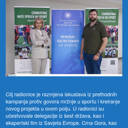
od
21
do
22.
juna
ove
godi
održ
radi
u
orga
Gen
dire
za
Cilj radionice je razmjena iskustava iz prethodnih
demo
kampanja protiv govora mržnje u sportu i kreiranje
i
ljud
novog projekta u ovom polju. U radionici su
dost
učestvovale delegacije iz šest država, kao i
i
ekspertski tim iz Savjeta Evrope. Crna Gora, kao
Dire