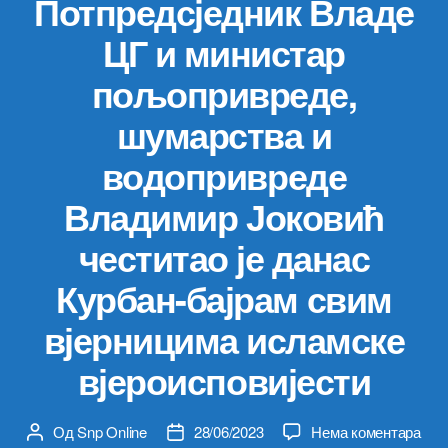
Потпредсједник Владе
ЦГ и министар
пољопривреде,
шумарства и
водопривреде
Владимир Јоковић
честитао је данас
Курбан-бајрам свим
вјерницима исламске
вјероисповијести
на
Од
Snp Online
28/06/2023
Нема коментара
Аутор
Датум