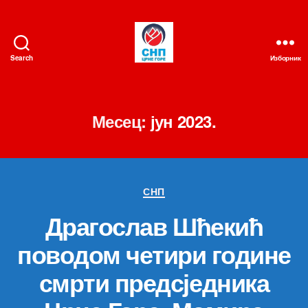
Search
Изборник
СНП
Месец:
јун 2023.
Категорије
СНП
Драгослав Шћекић
поводом четири године
смрти предсједника