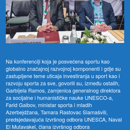
učes
na
sed
međ
UN
konf
mini
i
viso
služ
Na konferenciji koja je posvećena sportu kao
zad
globalno značajnoj razvojnoj komponenti i gdje su
za
zastupljene teme uticaja investiranja u sport kao i
obla
razvoju sporta za sve, govorili su, između ostalih,
spor
Garbijela Ramos, zamjenica generalnog direktora
i
za socijalne i humanističke nauke UNESCO-a,
fizi
Farid Gaibov, ministar sporta i mladih
vasp
koja
Azerbejdžana, Tamara Rastovac Siamašvili,
se
predsjedavajuća Izvršnog odbora UNESCA, Naval
od
El Mutavakel, člana izvršnog odbora