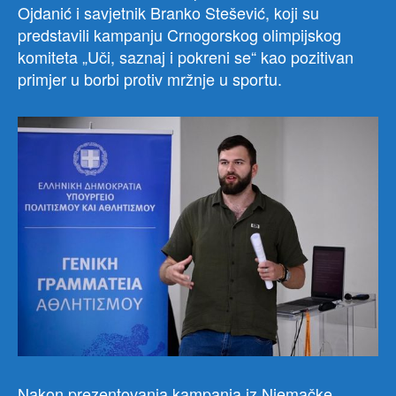
Ojdanić i savjetnik Branko Stešević, koji su
predstavili kampanju Crnogorskog olimpijskog
komiteta „Uči, saznaj i pokreni se“ kao pozitivan
primjer u borbi protiv mržnje u sportu.
Nakon prezentovanja kampanja iz Njemačke,