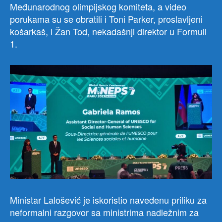
26
Međunarodnog olimpijskog komiteta, a video
do
porukama su se obratili i Toni Parker, proslavljeni
29.
košarkaš, i Žan Tod, nekadašnji direktor u Formuli
juna
1.
odr
u
Bak
gla
gra
Aze
Ministar Lalošević je iskoristio navedenu priliku za
neformalni razgovor sa ministrima nadležnim za