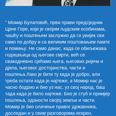
“ Момир Булатовић, први прави предсједник
Црне Горе, који је својим људским особинама,
чашћу и поштењем заслужио да га увијек сви
само по добру и са великим поштовањем памте
и помињу. Не само данас, када се обиљежава
годишњица од његове смрти, већ се
свакодневно сјећамо њега, његових ријечи и
дјела, његовог достојанства, части и
поштења.Лако
је бити ту када је добро, али
треба остати када је најтеже, а Момир нас је
часно бодрио и био уз нас, уз свој народ, баш
тада када је било најтеже. Био је стуб и примјер
поштења, оданости својој земљи и части.
Момир је био оличење правог државника,
доследан и у свим разговорима искрен,