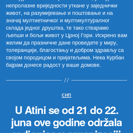
непролазне вриједности уткане у заједнички
живот, на разумијевање и поштовање и на
значај мултиетничког и мултикултуралног
склада једног друштва, те тако стварамо
љепши и бољи живот у Црној Гори. Искрено вам
желим да празничне дане проведете у миру,
толеранцији, благостању и добром здрављу са
својом породицом и пријатељима. Нека Курбан
бајрам донесе радост у ваше домове.
Категорије
СНП
U Atini se od 21 do 22.
juna ove godine održala