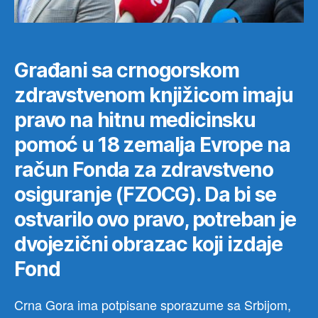
Građani sa crnogorskom
zdravstvenom knjižicom imaju
pravo na hitnu medicinsku
pomoć u 18 zemalja Evrope na
račun Fonda za zdravstveno
osiguranje (FZOCG). Da bi se
ostvarilo ovo pravo, potreban je
dvojezični obrazac koji izdaje
Fond
Crna Gora ima potpisane sporazume sa Srbijom,