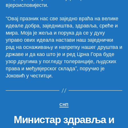
вјероисповијести.
“Овај празник нас све заједно враћа на велике
идеале добра, заједништва, здравља, среће и
мира. Моја је жеља и порука да се у духу
управо ових идеала настави наш заједнички
рад на оснаживању и напретку нашег друштва и
државе и да као што је и ред Црна Гора буде
узор другима у погледу толеранције, људских
права и међувјерског склада”, поручио је
Јоковић у честитци.
Категорије
СНП
Министар здравља и