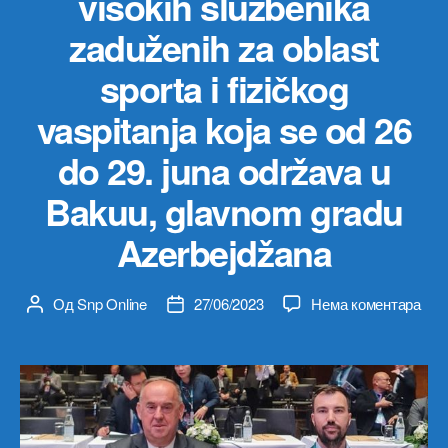
visokih službenika
zaduženih za oblast
sporta i fizičkog
vaspitanja koja se od 26
do 29. juna održava u
Bakuu, glavnom gradu
Azerbejdžana
на
Од
Snp Online
27/06/2023
Нема коментара
Аутор
Датум
Mini
чланка
чланка
spor
i
mlad
Vasil
Lalo