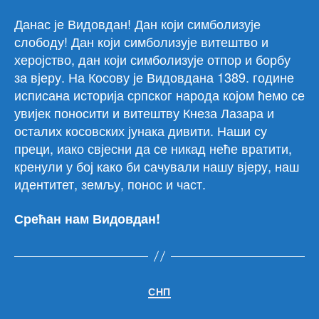
Данас је Видовдан! Дан који симболизује
слободу! Дан који симболизује витештво и
херојство, дан који симболизује отпор и борбу
за вјеру. На Косову је Видовдана 1389. године
исписана историја српског народа којом ћемо се
увијек поносити и витештву Кнеза Лазара и
осталих косовских јунака дивити. Наши су
преци, иако свјесни да се никад неће вратити,
кренули у бој како би сачували нашу вјеру, наш
идентитет, земљу, понос и част.
Срећан нам Видовдан!
Категорије
СНП