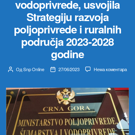
vodoprivrede, usvojila
Strategiju razvoja
poljoprivrede i ruralnih
područja 2023-2028
godine
на
Од
Snp Online
27/06/2023
Нема коментара
Аутор
Датум
Vla
чланка
чланка
Crn
Gor
je
na
58.
sjed
održ
22.