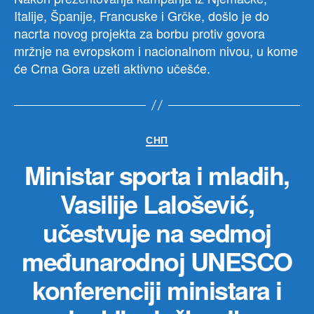
Italije, Španije, Francuske i Grčke, došlo je do
nacrta novog projekta za borbu protiv govora
mržnje na evropskom i nacionalnom nivou, u kome
će Crna Gora uzeti aktivno učešće.
Категорије
СНП
Ministar sporta i mladih,
Vasilije Lalošević,
učestvuje na sedmoj
međunarodnoj UNESCO
konferenciji ministara i