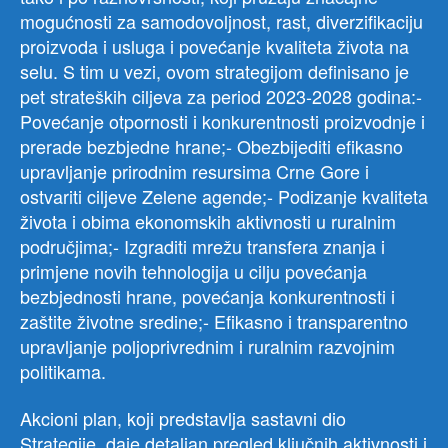
mogućnosti za samodovoljnost, rast, diverzifikaciju
proizvoda i usluga i povećanje kvaliteta života na
selu. S tim u vezi, ovom strategijom definisano je
pet strateških ciljeva za period 2023-2028 godina:-
Povećanje otpornosti i konkurentnosti proizvodnje i
prerade bezbjedne hrane;- Obezbijediti efikasno
upravljanje prirodnim resursima Crne Gore i
ostvariti ciljeve Zelene agende;- Podizanje kvaliteta
života i obima ekonomskih aktivnosti u ruralnim
područjima;- Izgraditi mrežu transfera znanja i
primjene novih tehnologija u cilju povećanja
bezbjednosti hrane, povećanja konkurentnosti i
zaštite životne sredine;- Efikasno i transparentno
upravljanje poljoprivrednim i ruralnim razvojnim
politikama.
Akcioni plan, koji predstavlja sastavni dio
Strategije, daje detaljan pregled ključnih aktivnosti i