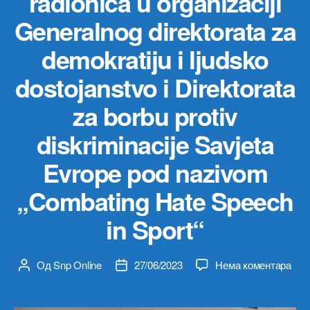
radionica u organizaciji
Generalnog direktorata za
demokratiju i ljudsko
dostojanstvo i Direktorata
za borbu protiv
diskriminacije Savjeta
Evrope pod nazivom
„Combating Hate Speech
in Sport“
на
Од
Snp Online
27/06/2023
Нема коментара
Аутор
Датум
U
чланка
чланка
Atini
se