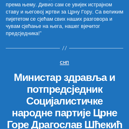
према њему. Дивио сам се увијек истрајном
ставу и његовој жртви за Црну Гору. Са великим
пијететом се сјећам свих наших разговора и
чувам сјећање на њега, нашег вјечитог
предсједника!”
Категорије
СНП
Министар здравља и
потпредсједник
Социјалистичке
народне партије Црне
Горе Драгослав Шћекић