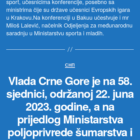
sport, učesnicima konferencije, posebno sa
ministrima čije su države učesnici Evropskih igara
u Krakovu.Na konferenciji u Bakuu učestvuje i mr
Miloš Lalević, načelnik Odjeljenja za međunarodnu
saradnju u Ministarstvu sporta i mladih.
Категорије
СНП
Vlada Crne Gore je na 58.
sjednici, održanoj 22. juna
2023. godine, a na
prijedlog Ministarstva
poljoprivrede šumarstva i