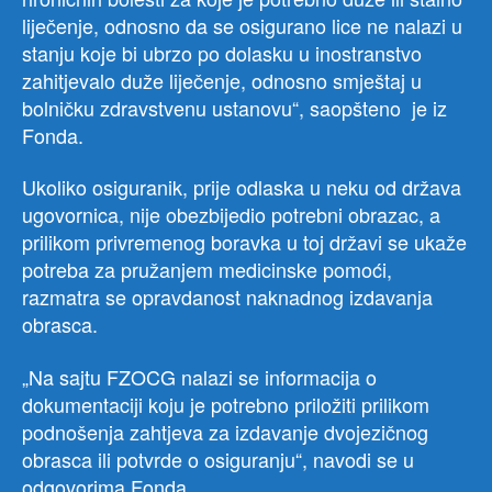
liječenje, odnosno da se osigurano lice ne nalazi u
stanju koje bi ubrzo po dolasku u inostranstvo
zahitjevalo duže liječenje, odnosno smještaj u
bolničku zdravstvenu ustanovu“, saopšteno je iz
Fonda.
Ukoliko osiguranik, prije odlaska u neku od država
ugovornica, nije obezbijedio potrebni obrazac, a
prilikom privremenog boravka u toj državi se ukaže
potreba za pružanjem medicinske pomoći,
razmatra se opravdanost naknadnog izdavanja
obrasca.
„Na sajtu FZOCG nalazi se informacija o
dokumentaciji koju je potrebno priložiti prilikom
podnošenja zahtjeva za izdavanje dvojezičnog
obrasca ili potvrde o osiguranju“, navodi se u
odgovorima Fonda.