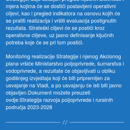
mjera kojima će se dostići postavljeni operativni
ciljevi, kao i pregled indikatora na osnovu kojih će
se pratiti realizacija i vršiti evaluacija postignutih
rezultata. Strateški ciljevi će se postići kroz
operativne ciljeve, uz jasno definisanje ključnih
potreba koje će se pri tom postići.
Monitoring realizacije Strategije i njenog Akcionog
plana vršiće Ministarstvo poljoprivrede, šumarstva i
vodoprivrede, a rezultate će objavljivati u obliku
godišnjeg izvještaja koji će biti pripremljen za
usvajanje na Vladi, a po usvajanju će isti biti javno
objavljen.Dokument možete preuzeti
ovdje:Strategija razvoja poljoprivrede i ruralnih
područja 2023-2028