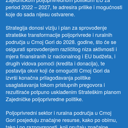
period 2022 – 2027, te adresira prilike i mogućnosti
koje do sada nijesu ostvarene.
Strategija donosi viziju i plan za sprovođenje
strateške transformacije poljoprivrede i ruralnih
područja u Crnoj Gori do 2028. godine, što će se
osigurati sprovođenjem različitog niza aktivnosti i
mjera finansiranih iz nacionalnog i EU budžeta, i
drugih vidova pomoći (kredita i donacija), te
postavlja okvir koji će omogućiti Crnoj Gori da
izvrši konačna prilagođavanja politike
usaglašavanja tokom pristupnih pregovora i
rezultiraće potpuno usklađenim Strateškim planom
Zajedničke poljoprivredne politike.
Poljoprivredni sektor i ruralna područja u Crnoj
Gori posjeduju značajne resurse, kako po obimu,
tako i po raznovrsnosti, koji pružaju značajne