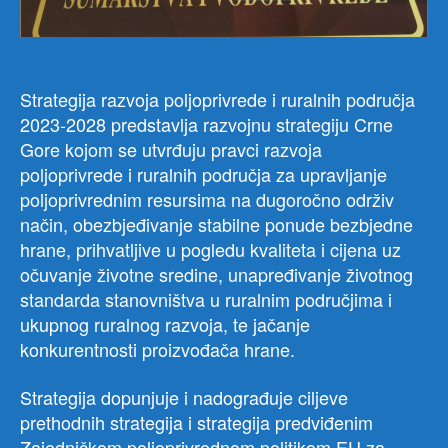
juna
2023
godi
a
na
Strategija razvoja poljoprivrede i ruralnih područja
prij
2023-2028 predstavlja razvojnu strategiju Crne
Mini
Gore kojom se utvrđuju pravci razvoja
polj
poljoprivrede i ruralnih područja za upravljanje
šum
poljoprivrednim resursima na dugoročno održiv
i
vodo
način, obezbjeđivanje stabilne ponude bezbjedne
usvo
hrane, prihvatljive u pogledu kvaliteta i cijena uz
Stra
očuvanje životne sredine, unapređivanje životnog
razv
standarda stanovništva u ruralnim područjima i
polj
ukupnog ruralnog razvoja, te jačanje
i
konkurentnosti proizvođača hrane.
rura
podr
Strategija dopunjuje i nadograđuje ciljeve
202
202
prethodnih strategija i strategija predviđenim
godi
Zajedničkom poljoprivrednom politikom EU za