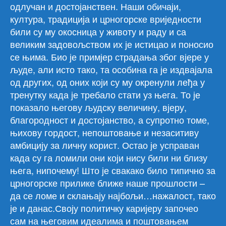
одлучан и достојанствен. Наши обичаји,
култура, традиција и црногорске вриједности
били су му окосница у животу и раду и са
великим задовољством их је истицао и поносио
се њима. Био је примјер страдања због вјере у
људе, али исто тако, та особина га је издвајала
од других, од оних који су му окренули леђа у
тренутку када је требало стати уз њега. То је
показало његову људску величину, вјеру,
благородност и достојанство, а супротно томе,
њихову гордост, непоштовање и незаситиву
амбицију за личну корист. Остао је усправан
када су га ломили они који нису били ни близу
њега, нипочему! Што је свакако било типично за
црногорске прилике ближе наше прошлости –
да се ломе и склањају најбољи…нажалост, тако
је и данас.Своју политичку каријеру започео
сам на његовим идеалима и поштовањем