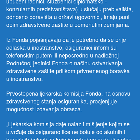
upućeni radnici, službenici diplomatsko -
konzularnih predstvaništava) u slučaju prebivališta,
odnosno boravišta u državi ugovornici, imaju puni
obim zdravstvene zaštite u pomenutim zemljama.
Iz Fonda pojašnjavaju da je potrebno da se prije
odlaska u inostranstvo, osiguranici informišu
telefonskim putem ili neposredno u nadležnoj
Područnoj jedinici Fonda o načinu ostvarivanja
zdravstvene zaštite prilikom privremenog boravka
u inostranstvu.
Prvostepena ljekarska komisija Fonda, na osnovu
zdravstvenog stanja osiguranika, procjenjuje
mogućnost izdavanja obrasca.
„Ljekarska komisija daje nalaz i mišljenje kojim se
utvrđuje da osigurano lice ne boluje od akutnih i
hroničnih bolesti za koje je potrebno duže ili stalno