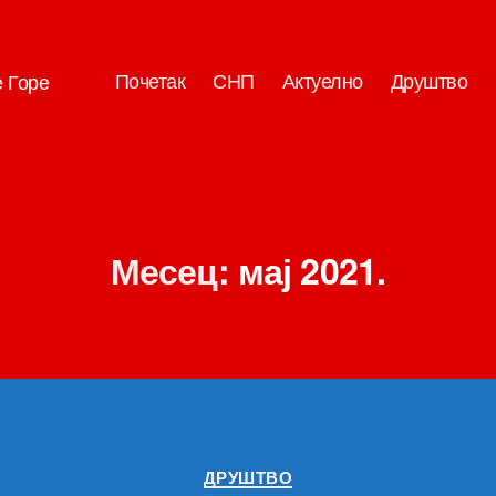
Почетак
СНП
Актуелно
Друштво
е Горе
Месец:
мај 2021.
Категорије
ДРУШТВО