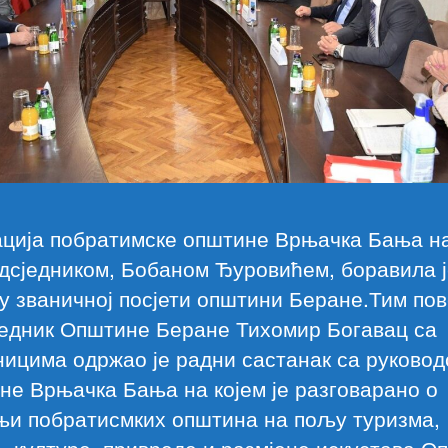
ација побратимске општине Врњачка Бања н
дсједником, Бобаном Ђуровићем, боравила 
у званичној посјети општини Беране.Тим по
једник Општине Беране Тихомир Богавац са
ицима одржао је радни састанак са руково
е Врњачка Бања на којем је разговарано о
њи побратисмких општина на пољу туризма,