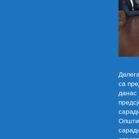
Делег
са пре
данас 
предс
сарадн
Општин
сарад