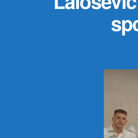
Lalošević
spo