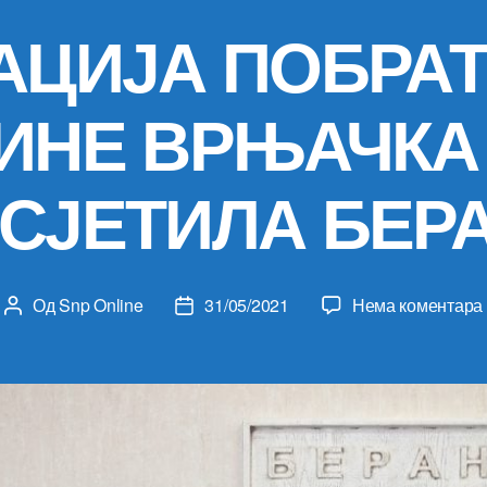
АЦИЈА ПОБРА
ИНЕ ВРЊАЧКА
СЈЕТИЛА БЕР
Од
Snp Online
31/05/2021
Нема коментара
Аутор
Датум
чланка
чланка