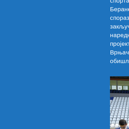
спорта
Беран
спораз
закључ
наредн
пројек
Врњач
обишл