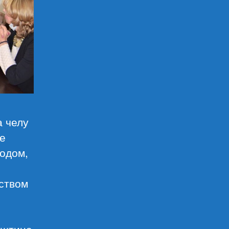
а челу
је
водом,
дством