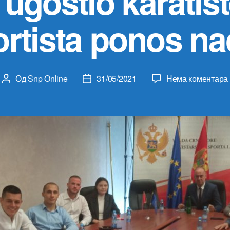
 ugostio karatist
rtista ponos na
Од
Snp Online
31/05/2021
Нема коментара
Аутор
Датум
чланка
чланка