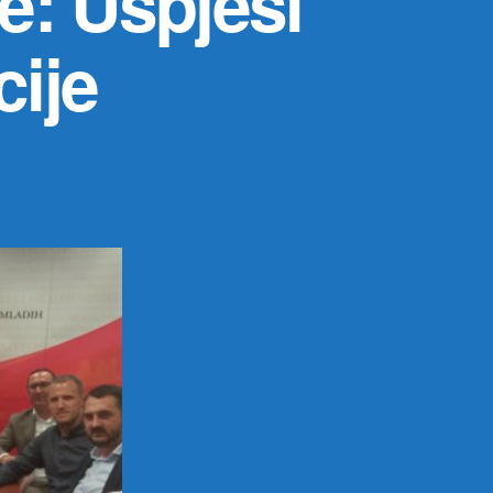
e: Uspjesi
cije
на
Lalošević
ugostio
karatiste:
Uspjesi
sportista
ponos
nacije