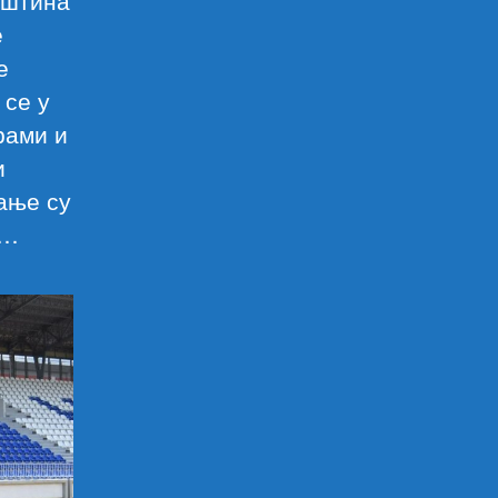
пштина
е
е
 се у
рами и
и
ање су
е…