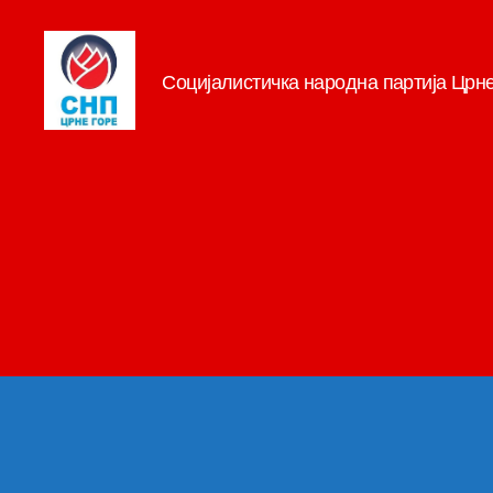
Социјалистичка народна партија Црн
СНП