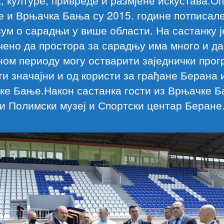
, културе, привреде и размјене искустава.О
е и Врњачка Бања су 2015. године потписал
ум о сарадњи у више области. На састанку ј
ено да простора за сарадњу има много и да
ом периоду могу остварити заједнички прог
ти значајни и од користи за грађане Берана 
ке Бање.Након састанка гости из Врњачке Б
и Полимски музеј и Спортски центар Беран