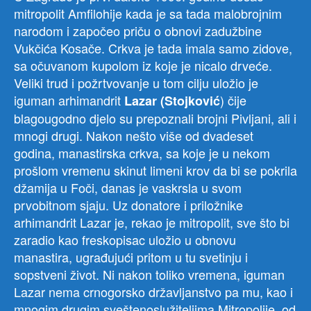
mitropolit Amfilohije kada je sa tada malobrojnim
narodom i započeo priču o obnovi zadužbine
Vukčića Kosače. Crkva je tada imala samo zidove,
sa očuvanom kupolom iz koje je nicalo drveće.
Veliki trud i požrtvovanje u tom cilju uložio je
iguman arhimandrit
) čije
Lazar (Stojković
blagougodno djelo su prepoznali brojni Pivljani, ali i
mnogi drugi. Nakon nešto više od dvadeset
godina, manastirska crkva, sa koje je u nekom
prošlom vremenu skinut limeni krov da bi se pokrila
džamija u Foči, danas je vaskrsla u svom
prvobitnom sjaju. Uz donatore i priložnike
arhimandrit Lazar je, rekao je mitropolit, sve što bi
zaradio kao freskopisac uložio u obnovu
manastira, ugrađujući pritom u tu svetinju i
sopstveni život. Ni nakon toliko vremena, iguman
Lazar nema crnogorsko državljanstvo pa mu, kao i
mnogim drugim sveštenoslužiteljima Mitropolije, od