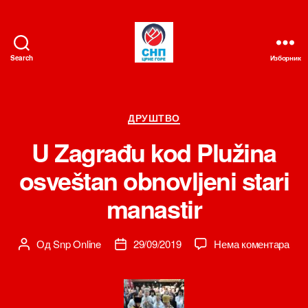
Search
Изборник
СНП
Категорије
ДРУШТВО
U Zagrađu kod Plužina
osveštan obnovljeni stari
manastir
на
Од
Snp Online
29/09/2019
Нема коментара
Аутор
Датум
U
чланка
чланка
Zag
kod
Pluž