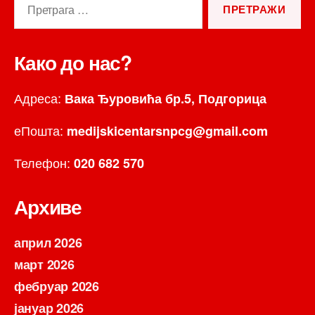
за:
Како до нас?
Адреса:
Вака Ђуровића бр.5, Подгорица
еПошта:
medijskicentarsnpcg@gmail.com
Телефон:
020 682 570
Архиве
април 2026
март 2026
фебруар 2026
јануар 2026