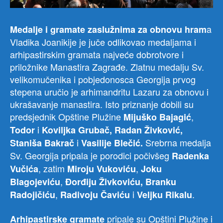
a
Medalje i gramate zaslužnima za obnovu hram
Vladika Joanikije je juče odlikovao medaljama i
arhipastirskim gramata najveće dobrotvore i
priložnike Manastira Zagrađe. Zlatnu medalju Sv.
velikomučenika i pobjedonosca Georgija prvog
stepena uručio je arhimandritu Lazaru za obnovu i
ukrašavanje manastira. Isto priznanje dobili su
predsjednik Opštine Plužine
,
Mijuško
Bajagić
i
Todor
Koviljka Grubač, Radan Živković,
i
Srebrna medalja
Staniša Bakrač
Vasilije Blečić.
Sv. Georgija pripala je porodici počivšeg
Radenka
, zatim
,
Vučića
Miroju Vukoviću
Joku
,
Blagojeviću
Đorđiju Živkoviću, Branku
,
i
.
Radojičiću
Radivoju Čaviću
Veljku Rikalu
pripale su Opštini Plužine i
Arhipastirske gramate