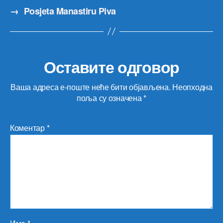
→
Posjeta Manastiru Piva
Оставите одговор
Ваша адреса е-поште неће бити објављена.
Неопходна
поља су означена
*
Коментар
*