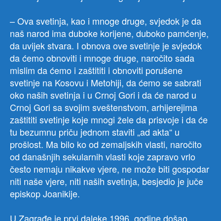
– Ova svetinja, kao i mnoge druge, svjedok je da
naš narod ima duboke korijene, duboko pamćenje,
da uvijek stvara. I obnova ove svetinje je svjedok
da ćemo obnoviti i mnoge druge, naročito sada
mislim da ćemo i zaštititi i obnoviti porušene
svetinje na Kosovu i Metohiji, da ćemo se sabrati
oko naših svetinja i u Crnoj Gori i da će narod u
Crnoj Gori sa svojim sveštenstvom, arhijerejima
zaštititi svetinje koje mnogi žele da prisvoje i da će
tu bezumnu priču jednom staviti „ad akta“ u
prošlost. Ma bilo ko od zemaljskih vlasti, naročito
od današnjih sekularnih vlasti koje zapravo vrlo
često nemaju nikakve vjere, ne može biti gospodar
niti naše vjere, niti naših svetinja, besjedio je juče
episkop Joanikije.
U Zagrađe je prvi daleke 1996. godine došao