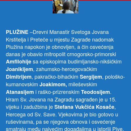
osv
obno
stari
mana
–Drevni Manastir Svetoga Jovana
PLUŽINE
Krstitelja i Preteče u mjestu Zagrađe nadomak
Plužina napokon je obnovljen, a čin osvećenja
danas je obavio mitropolit crnogorsko-primorski
sa episkopima budimljansko-nikšićkim
Amfilohije
, zahumsko-hercegovačkim
Joanikijem
, pakračko-bihaćkim
, pološko-
Dimitrijem
Sergijem
kumanovskim
mileševskim
Joakimom,
i raško-prizrenskim
.
Atanasijem
Teodosijem
Hram Sv. Jovana na Zagrađu sagrađen je u 15.
vijeku i zadužbina je
,
Stefana Vukčića Kosače
Hercega od Sv. Save. Vjekovima je bio gotovo u
ruševinama, pa se njegova obnova i osvećenje
smatraju među najvećim događajima u istoriji Pive.