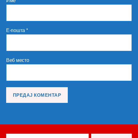
Име
*
Е-пошта
*
Веб место
Претрага