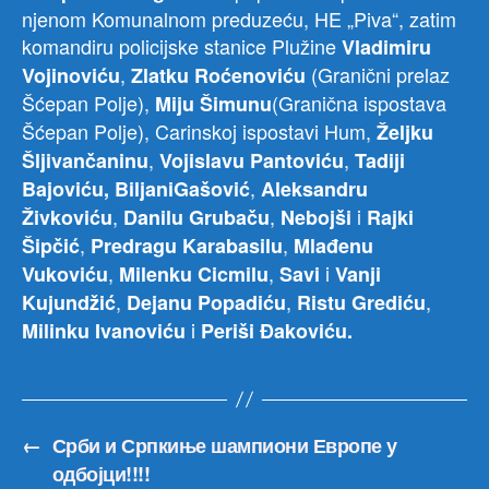
njenom Komunalnom preduzeću, HE „Piva“, zatim
komandiru policijske stanice Plužine
Vladimiru
,
(Granični prelaz
Vojinoviću
Zlatku Roćenoviću
Šćepan Polje),
(Granična ispostava
Miju Šimunu
Šćepan Polje), Carinskoj ispostavi Hum,
Željku
,
,
Šljivančaninu
Vojislavu Pantoviću
Tadiji
,
Bajoviću, BiljaniGašović
Aleksandru
,
,
i
Živkoviću
Danilu Grubaču
Nebojši
Rajki
,
,
Šipčić
Predragu Karabasilu
Mlađenu
,
,
i
Vukoviću
Milenku Cicmilu
Savi
Vanji
,
,
,
Kujundžić
Dejanu Popadiću
Ristu Grediću
i
Milinku Ivanoviću
Periši Đakoviću.
←
Срби и Српкиње шампиони Европе у
одбојци!!!!