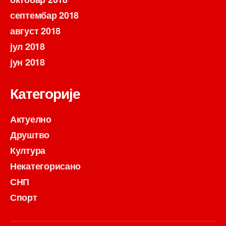
септембар 2018
август 2018
јул 2018
јун 2018
Категорије
Актуелно
Друштво
Култура
Некатегорисано
СНП
Спорт