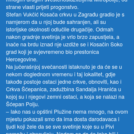
strane vlasti prijeti progonstvo.
Stefan Vukčić Kosača crkvu u Zagrađu gradio je s
namjerom da u njoj bude sahranjen, ali su
istorijske okolnosti odlučile drugačije. Odmah
nakon gradnje svetinja je vrlo brzo zapustjela, a
inače na brdu iznad nje uzdiže se i Kosačin Soko
grad koji je svjevremeno bio prestonica
Hercegovine.
Na jučerašnjoj svečanosti istaknuto je da će se u
nekom doglednom vremenu i taj lokalitet, gdje
takođe postoje ostaci jedne crkve, obnoviti, kao i
Crkva Šćepanica, zadužbina Sandalja Hranića u
kojoj su i njegovi zemni ostaci, a koja se nalazi na
Šćepan Polju.
– Iako nas u opštini Plužine nema mnogo, na ovom
mjestu pokazali smo da ima dosta darodavaca i
ljudi koji žele da se sve svetinje koje su u Pivi
pomažu i obnavljaju. Nadam se da će tako biii i