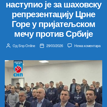
наступио је за шаховску
репрезентацију Црне
Горе у пријатељском
мечу против Србије
на
Од
Snp Online
29/03/2026
Нема коментара
Аутор
Датум
Пре
чланка
чланка
СНП
а
Вла
Јок
нас
је
за
шах
реп
Црн