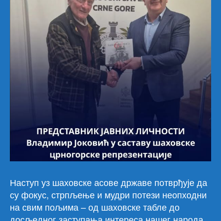
Наступ уз шаховске асове државе потврђује да
су фокус, стрпљење и мудри потези неопходни
на свим пољима – од шаховске табле до
досљедног заступања интереса нашег народа.