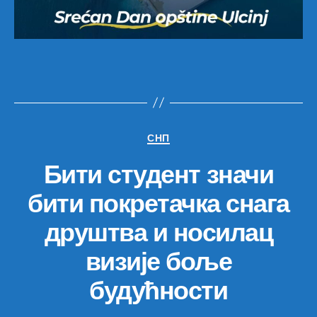
Категорије
СНП
Бити студент значи
бити покретачка снага
друштва и носилац
визије боље
будућности