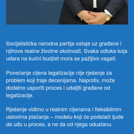
Socijalistička narodna partija ostaje uz građane i
njihove realne životne okolnosti. Svaka odluka koja
udara na kućni budžet mora se pažljivo vagati.
Povećanje cijena legalizacije nije rješenje za
problem koji traje decenijama. Naprotiv, može
dodatno usporiti proces i udaljiti građane od
legalizacije.
Rješenje vidimo u realnim cijenama i fleksibilnim
uslovima plaćanja – modelu koji će podstaći ljude
da uđu u proces, a ne da od njega odustanu.