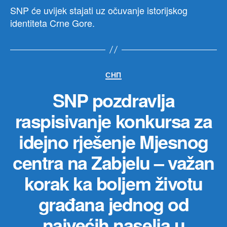
SNP će uvijek stajati uz očuvanje istorijskog
identiteta Crne Gore.
Категорије
СНП
SNP pozdravlja
raspisivanje konkursa za
idejno rješenje Mjesnog
centra na Zabjelu – važan
korak ka boljem životu
građana jednog od
najvećih naselja u