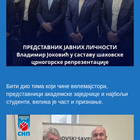
Гор
у
при
меч
про
Срб
Бити дио тима који чине велемајстори,
представници академске заједнице и најбољи
студенти, велика је част и признање.