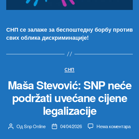
СНП се залаже за беспоштедну борбу против
свих облика дискриминације!
Категорије
СНП
Maša Stevović: SNP neće
podržati uvećane cijene
legalizacije
на
Од
Snp Online
04/04/2026
Нема коментара
Аутор
Датум
Maš
чланка
чланка