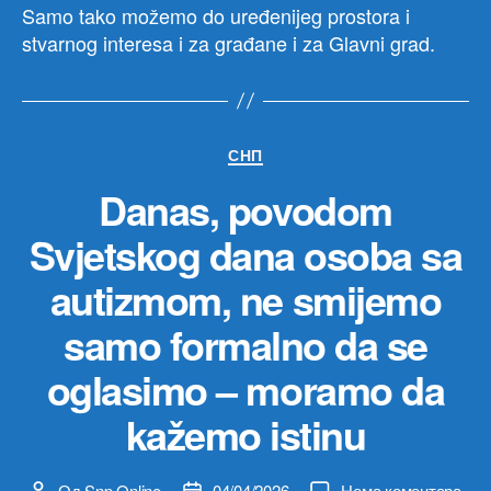
Samo tako možemo do uređenijeg prostora i
stvarnog interesa i za građane i za Glavni grad.
Категорије
СНП
Danas, povodom
Svjetskog dana osoba sa
autizmom, ne smijemo
samo formalno da se
oglasimo – moramo da
kažemo istinu
на
Од
Snp Online
04/04/2026
Нема коментара