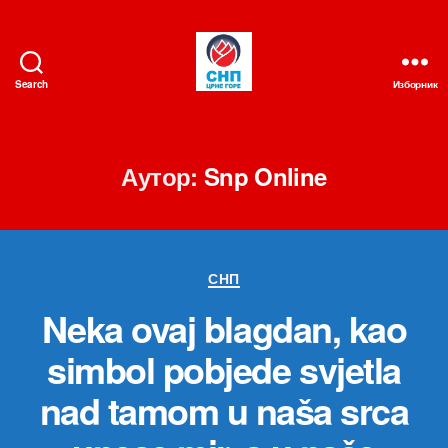
Search
Изборник
СНП
Аутор:
Snp Online
Категорије
СНП
Neka ovaj blagdan, kao
simbol pobjede svjetla
nad tamom u naša srca