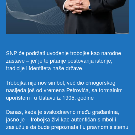
SNP će podržati uvođenje trobojke kao narodne
zastave – jer je to pitanje poštovanja istorije,
tradicije i identiteta naše države.
Trobojka nije nov simbol, već dio crnogorskog
nasljeđa još od vremena Petrovića, sa formalnim
uporištem i u Ustavu iz 1905. godine
Danas, kada je svakodnevno među građanima,
jasno je – trobojka živi kao autentičan simbol i
zaslužuje da bude prepoznata i u pravnom sistemu