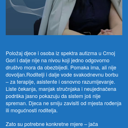
Položaj djece i osoba iz spektra autizma u Crnoj
Gori i dalje nije na nivou koji jedno odgovorno
društvo mora da obezbijedi. Pomaka ima, ali nije
dovoljan.Roditelji i dalje vode svakodnevnu borbu
– za terapije, asistente i osnovno razumijevanje.
Liste čekanja, manjak stručnjaka i neujednačena
podrška jasno pokazuju da sistem još nije
spreman. Djeca ne smiju zavisiti od mjesta rođenja
ili mogućnosti roditelja.
Zato su potrebne konkretne mjere – jača