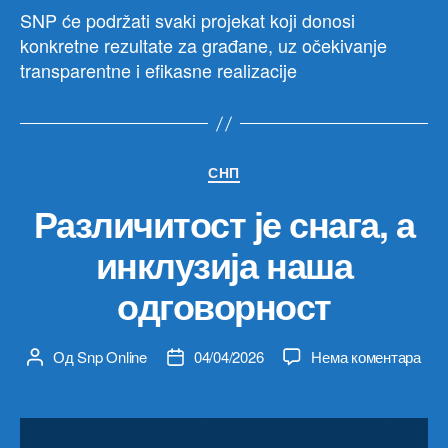
SNP će podržati svaki projekat koji donosi
konkretne rezultate za građane, uz očekivanje
transparentne i efikasne realizacije
Категорије
СНП
Различитост је снага, а
инклузија наша
одговорност
на
Од
Snp Online
04/04/2026
Нема коментара
Аутор
Датум
Раз
чланка
чланка
је
снаг
а