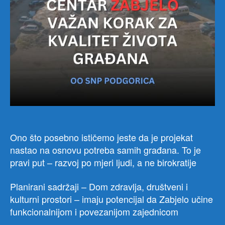
živo
gra
jedn
od
najv
nase
u
Podg
Ono što posebno ističemo jeste da je projekat
nastao na osnovu potreba samih građana. To je
pravi put – razvoj po mjeri ljudi, a ne birokratije
Planirani sadržaji – Dom zdravlja, društveni i
kulturni prostori – imaju potencijal da Zabjelo učine
funkcionalnijom i povezanijom zajednicom