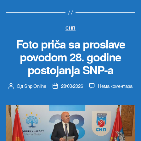
Категорије
СНП
Foto priča sa proslave
povodom 28. godine
postojanja SNP-a
на
Од
Snp Online
28/03/2026
Нема коментара
Аутор
Датум
Foto
чланка
чланка
prič
sa
pros
pov
28.
godi
post