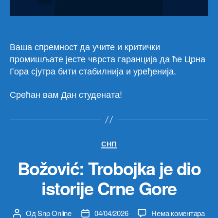
Ваша спремност да учите и критички
промишљате јесте чврста гаранција да ће Црна
Гора сјутра бити стабилнија и уређенија.
Срећан вам Дан студената!
Категорије
СНП
Božović: Trobojka je dio
istorije Crne Gore
на
Од
Snp Online
04/04/2026
Нема коментара
Аутор
Датум