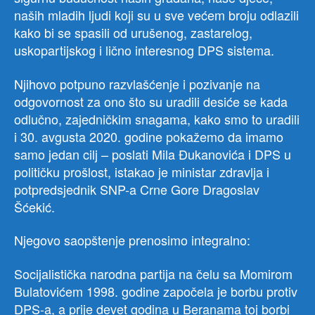
naših mladih ljudi koji su u sve većem broju odlazili
kako bi se spasili od urušenog, zastarelog,
uskopartijskog i lično interesnog DPS sistema.
Njihovo potpuno razvlašćenje i pozivanje na
odgovornost za ono što su uradili desiće se kada
odlučno, zajedničkim snagama, kako smo to uradili
i 30. avgusta 2020. godine pokažemo da imamo
samo jedan cilj – poslati Mila Đukanovića i DPS u
političku prošlost, istakao je ministar zdravlja i
potpredsjednik SNP-a Crne Gore Dragoslav
Šćekić.
Njegovo saopštenje prenosimo integralno:
Socijalistička narodna partija na čelu sa Momirom
Bulatovićem 1998. godine započela je borbu protiv
DPS-a, a prije devet godina u Beranama toj borbi