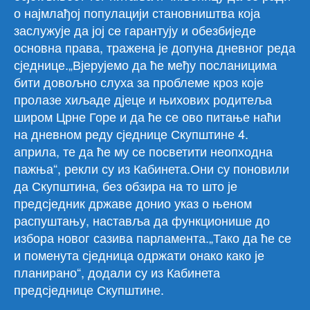
о најмлађој популацији становништва која
заслужује да јој се гарантују и обезбиједе
основна права, тражена је допуна дневног реда
сједнице.„Вјерујемо да ће међу посланицима
бити довољно слуха за проблеме кроз које
пролазе хиљаде дјеце и њихових родитеља
широм Црне Горе и да ће се ово питање наћи
на дневном реду сједнице Скупштине 4.
априла, те да ће му се посветити неопходна
пажња“, рекли су из Кабинета.Они су поновили
да Скупштина, без обзира на то што је
предсједник државе донио указ о њеном
распуштању, наставља да функционише до
избора новог сазива парламента.„Тако да ће се
и поменута сједница одржати онако како је
планирано“, додали су из Кабинета
предсједнице Скупштине.