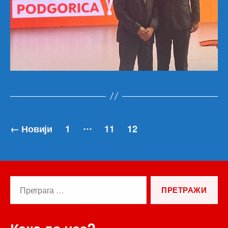
Кретање
…
←
Новији
1
11
12
чланака
Претрага
за: