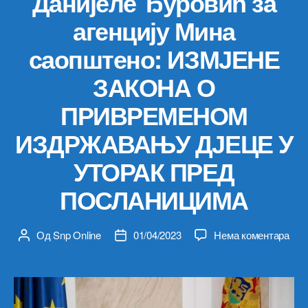
Данијеле Ђуровић за
агенцију Мина
саопштено: ИЗМЈЕНЕ
ЗАКОНА О
ПРИВРЕМЕНОМ
ИЗДРЖАВАЊУ ДЈЕЦЕ У
УТОРАК ПРЕД
ПОСЛАНИЦИМА
на
Од
Snp Online
01/04/2023
Нема коментара
Аутор
Датум
Из
чланка
чланка
Каб
пре
Ску