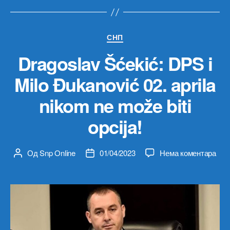
Категорије
СНП
Dragoslav Šćekić: DPS i
Milo Đukanović 02. aprila
nikom ne može biti
opcija!
на
Од
Snp Online
01/04/2023
Нема коментара
Аутор
Датум
Dra
чланка
чланка
Šćek
DP
i
Milo
Đuk