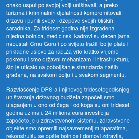
onako usput po svojoj volji uništavali, a preko
turizma i kriminalnih djelatnosti kompromitovali
državu i punili svoje i džepove svojih bliskih
saradnika. Za trideset godina nije izgrađena
nijedna bolnica, medicinski kadrovi su decenijama
napustali Crnu Goru i po svijetu tražili bolje plate i
prikladne uslove za rad.Za vrlo kratko vrijeme
pokrenuli smo državni mehanizam i infrastrukturu,
što je uticalo na poboljšanje strandarda naših
građana, na svakom polju i u svakom segmentu.
Razvlašćenje DPS-a i njihovog tridesetogodišnjeg
uništavanja državnog budžeta započeli smo
ulaganjem u ono od čega i od koga su oni trideset
godina uzimali. 24 miliona eura investicija
započeto je u zdravstvenom sistemu, zdravstvene
objekte smo opremili najsavremenijim aparatima,
rekonstruišu se opšte bolnice i domovi zdravlja,