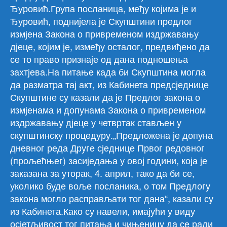
Ђуровић.
Група посланица, међу којима је и
Ђуровић, поднијела је Скупштини предлог
измјена Закона о привременом издржавању
дјеце, којим је, између осталог, предвиђено да
се то право признаје од дана подношења
захтјева.На питање када би Скупштина могла
да разматра тај акт, из Кабинета предсједнице
Скупштине су казали да је Предлог закона о
измјенама и допунама Закона о привременом
издржавању дјеце у четвртак стављен у
скупштинску процедуру.„Предложена је допуна
дневног реда Друге сједнице Првог редовног
(прољећњег) засиједања у овој години, која је
заказана за уторак, 4. април, тако да би се,
уколико буде воље посланика, о том Предлогу
закона могло расправљати тог дана“, казали су
из Кабинета.Како су навели, имајући у виду
осјетљивост тог питања и чињеницу да се ради