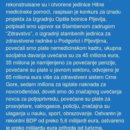
rekonstruisane su i otvorene jedinice Hitne
medicinske pomoći, raspisan je konkurs za izradu
projekta za izgradnju Opšte bolnice Pljevlja,
potpisali smo ugovor sa Stambenom zadrugom
“Zdravstvo”, o izgradnji stambenih jedinica za
zdravstvene radnike u Podgorici i Pljevljima,
povećali smo plate nemedicinskom kadru, ukupna
socijalna davanja uvećana su za 45 miliona eura,
35 miliona je namijenjeno za povećanje penzije,
povećane su plate u javnom sektoru, odvojeno je
65 miliona eura više za zdravstveni sistem Crne
Gore, sedam miliona za isplate naknada za
novorođenčad, doveli smo do značajnog uvećanja
novca za poljoprivredu, povećane su plate za
prosvjetare, vatrogasce, policiju, značajna su
ulaganja u nauku, sport, obrazovanje. Ostvaren je
rekordni BDP od preko 5,6 milijardi eura, ostvareno
je preko milijardu eura prihoda od turizma,