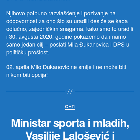
Njihovo potpuno razvlašćenje i pozivanje na
odgovornost za ono što su uradili desiće se kada
odlučno, zajedničkim snagama, kako smo to uradili
i 30. avgusta 2020. godine pokažemo da imamo
samo jedan cilj – poslati Mila Đukanovića i DPS u
političku prošlost.
02. aprila Milo Đukanović ne smije i ne može biti
nikom biti opcija!
Категорије
СНП
Ministar sporta i mladih,
Vasilije Lalošević i