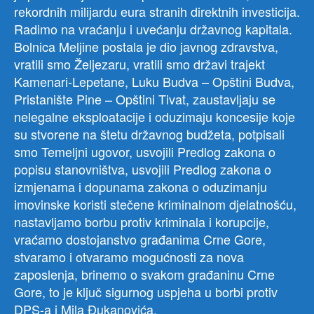
rekordnih milijardu eura stranih direktnih investicija.
Radimo na vraćanju i uvećanju državnog kapitala.
Bolnica Meljine postala je dio javnog zdravstva,
vratili smo Željezaru, vratili smo državi trajekt
Kamenari-Lepetane, Luku Budva – Opštini Budva,
Pristanište Pine – Opštini Tivat, zaustavljaju se
nelegalne eksploatacije i oduzimaju koncesije koje
su stvorene na štetu državnog budžeta, potpisali
smo Temeljni ugovor, usvojili Predlog zakona o
popisu stanovništva, usvojili Predlog zakona o
izmjenama i dopunama zakona o oduzimanju
imovinske koristi stečene kriminalnom djelatnošću,
nastavljamo borbu protiv kriminala i korupcije,
vraćamo dostojanstvo građanima Crne Gore,
stvaramo i otvaramo mogućnosti za nova
zaposlenja, brinemo o svakom građaninu Crne
Gore, to je ključ sigurnog uspjeha u borbi protiv
DPS-a i Mila Đukanovića.