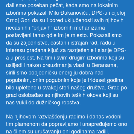
dali smo poseban pečat, kada smo na lokalnim
izborima pokazali Milu Đukanoviću, DPS-u i cijeloj
Crnoj Gori da su i pored uključenosti svih njihovih
nečasnih i “prljavih” izbornih mehanizama
postavljeni tamo gdje im je mjesto. Pokazali smo
da su zajedništvo, častan i istrajan rad, radu u
interesu građana ključ za razrješenje i slanje DPS-
a u prošlost. Na tim i svim drugim izborima koji su
uslijedili nakon preuzimanja vlasti u Beranama,
širili smo pobjedničku energiju dobra nad
pogubnim, onim pogubnim koje je trideset godina
bilo upleteno u svakoj sferi našeg društva. Grad po
grad oslobađao se njihovih teških okova koji su
nas vukli do dužničkog ropstva.
Na njihovom razvlašćenju radimo i danas vođeni
tim plamenom da popravljamo i unapređujemo ono
na čijem su urušavanju oni godinama radili.