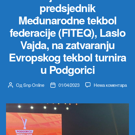
predsjednik
Međunarodne tekbol
federacije (FITEQ), Laslo
Vajda, na zatvaranju
Evropskog tekbol turnira
u Podgorici
на
Од
Snp Online
01/04/2023
Нема коментара
Аутор
Датум
Mini
чланка
чланка
spor
i
mlad
Vasil
Lalo
i