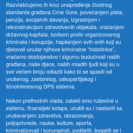
Razvlašćujemo ih kroz unapređenje životnog
standarda građana Crne Gore, povećanjem plata,
penzija, socijalnih davanja, izgradnjom i
rekonstrukcijom zdravstvenih objekata, vraćanjem
državnog kapitala, borbom protiv organizovanog
kriminala i korupcije, hapšenjem svih onih koji su
djelovali unutar njihove kriminalne “hobotnice”,
vraćamo dostojanstvo i sigurnu budućnost naših
građana, naše djece, naših mladih ljudi koji su u
sve većem broju odlazili kako bi se spasili od
urušenog, zastarelog, uskopartijskog i
ličnointeresnog DPS sistema.
Nakon prethodnih vlada, zatekli smo ruševine u
sistemu, finansijski kolaps, urušili su i nastavili sa
urušavanjem zdravstva, obrazovanja,
poljoprivrede, nauke, kulture, sporta,
kriminalizovali i korumpirali, podijelili, bogatili se i