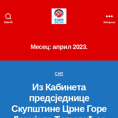
Search
Изборник
СНП
Месец:
април 2023.
Категорије
СНП
Из Кабинета
предсједнице
Скупштине Црне Горе