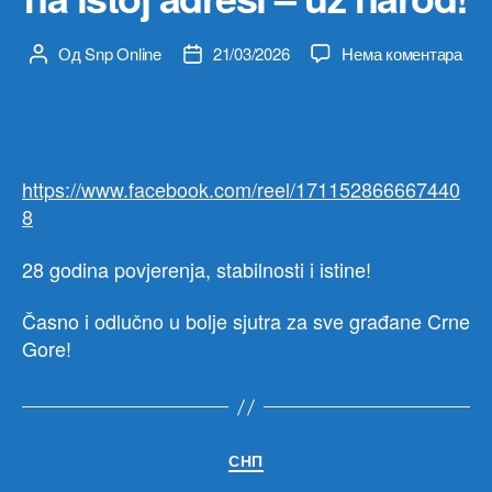
на
Од
Snp Online
21/03/2026
Нема коментара
Аутор
Датум
SN
чланка
чланка
je
sko
tri
dece
https://www.facebook.com/reel/171152866667440
na
8
istoj
adre
28 godina povjerenja, stabilnosti i istine!
–
uz
Časno i odlučno u bolje sjutra za sve građane Crne
naro
Gore!
Категорије
СНП