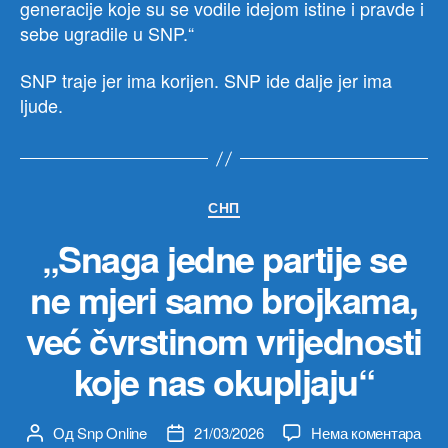
generacije koje su se vodile idejom istine i pravde i
sebe ugradile u SNP.“
SNP traje jer ima korijen. SNP ide dalje jer ima
ljude.
Категорије
СНП
„Snaga jedne partije se
ne mjeri samo brojkama,
već čvrstinom vrijednosti
koje nas okupljaju“
на
Од
Snp Online
21/03/2026
Нема коментара
Аутор
Датум