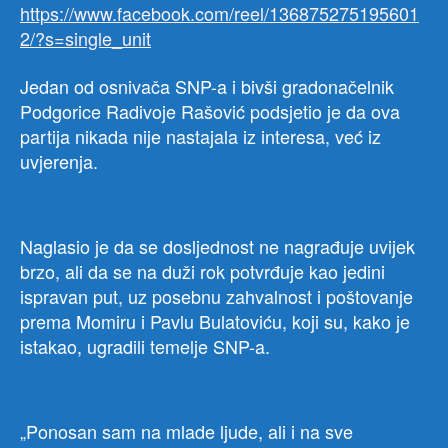
https://www.facebook.com/reel/136875275195601
istini
2/?s=single_unit
i
prav
Jedan od osnivača SNP-a i bivši gradonačelnik
traje
Podgorice Radivoje Rašović podsjetio je da ova
–
i
partija nikada nije nastajala iz interesa, već iz
kad
uvjerenja.
nije
bilo
lako
i
Naglasio je da se dosljednost ne nagrađuje uvijek
kad
brzo, ali da se na duži rok potvrđuje kao jedini
se
ispravan put, uz posebnu zahvalnost i poštovanje
nije
prema Momiru i Pavlu Bulatoviću, koji su, kako je
odm
istakao, ugradili temelje SNP-a.
ispla
„Ponosan sam na mlade ljude, ali i na sve