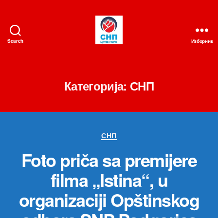
Search
Изборник
СНП
Категорија:
СНП
Категорије
СНП
Foto priča sa premijere
filma „Istina“, u
organizaciji Opštinskog