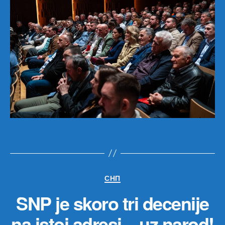
Категорије
СНП
SNP je skoro tri decenije
na istoj adresi – uz narod!