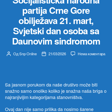
partija Crne Gore
obilježava 21. mart,
Svjetski dan osoba sa
Daunovim sindromom
на
Од
Snp Online
21/03/2026
Нема коментара
Аутор
Датум
Soci
чланка
чланка
nar
parti
Crn
Gor
Sa jasnom porukom da naše društvo može biti
obil
snažno samo onoliko koliko je snažna naša briga o
21.
najranjivijim kategorijama stanovništva.
mart
Svje
Ovaj dan nije samo prilika da nosimo šarene
dan