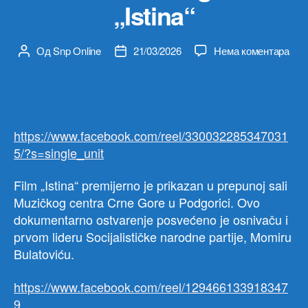
„Istina“
на
Од
Snp Online
21/03/2026
Нема коментара
Аутор
Датум
Prem
чланка
чланка
dok
film
„Isti
https://www.facebook.com/reel/330032285347031
5/?s=single_unit
Film „Istina“ premijerno je prikazan u prepunoj sali
Muzičkog centra Crne Gore u Podgorici. Ovo
dokumentarno ostvarenje posvećeno je osnivaču i
prvom lideru Socijalističke narodne partije, Momiru
Bulatoviću.
https://www.facebook.com/reel/129466133918347
9