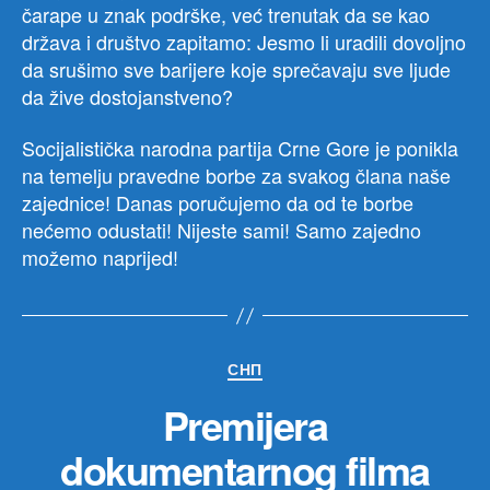
oso
čarape u znak podrške, već trenutak da se kao
sa
država i društvo zapitamo: Jesmo li uradili dovoljno
Dau
da srušimo sve barijere koje sprečavaju sve ljude
sin
da žive dostojanstveno?
Socijalistička narodna partija Crne Gore je ponikla
na temelju pravedne borbe za svakog člana naše
zajednice! Danas poručujemo da od te borbe
nećemo odustati! Nijeste sami! Samo zajedno
možemo naprijed!
Категорије
СНП
Premijera
dokumentarnog filma