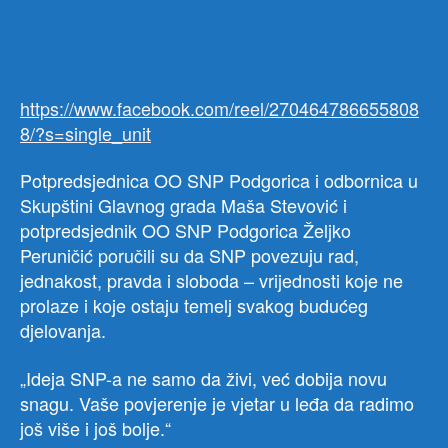
„Sn
чланка
чланка
jedn
parti
se
ne
https://www.facebook.com/reel/270464786655808
mjer
8/?s=single_unit
sam
broj
Potpredsjednica OO SNP Podgorica i odbornica u
već
Skupštini Glavnog grada Maša Stevović i
čvrs
vrij
potpredsjednik OO SNP Podgorica Željko
koje
Peruničić poručili su da SNP povezuju rad,
nas
jednakost, pravda i sloboda – vrijednosti koje ne
okup
prolaze i koje ostaju temelj svakog budućeg
djelovanja.
„Ideja SNP-a ne samo da živi, već dobija novu
snagu. Vaše povjerenje je vjetar u leđa da radimo
još više i još bolje.“