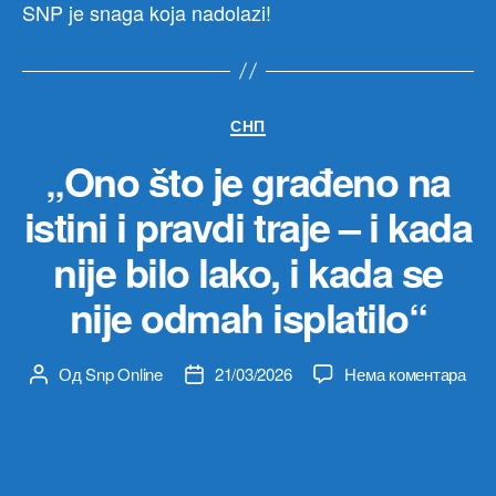
SNP je snaga koja nadolazi!
Категорије
СНП
„Ono što je građeno na
istini i pravdi traje – i kada
nije bilo lako, i kada se
nije odmah isplatilo“
на
Од
Snp Online
21/03/2026
Нема коментара
Аутор
Датум
„On
чланка
чланка
što
je
gra
na