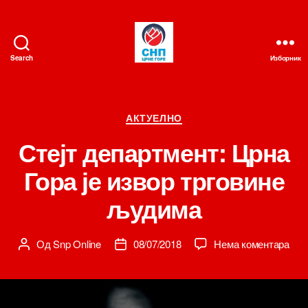
Search
Изборник
СНП
Категорије
АКТУЕЛНО
Стејт департмент: Црна
Гора је извор трговине
људима
на
Од
Snp Online
08/07/2018
Нема коментара
Аутор
Датум
Стеј
чланка
чланка
деп
Црн
Гор