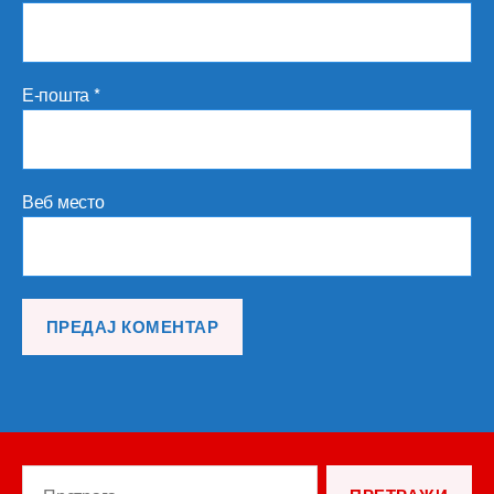
Е-пошта
*
Веб место
Претрага