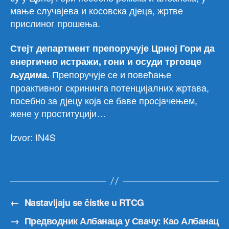
мање случајева и косовска дјеца, жртве
прислиног прошења.
Стејт департмент препоручује Црној Гори да
енергично истражи, гони и осуди трговце
Препоручује се и повећање
људима.
проактивног скрининга потенцијалних жртава,
посебно за дјецу која се баве просјачењем,
жене у проституцији…
Izvor: IN4S
←
Nastavljaju se čistke u RTCG
→
Предводник Албанаца у Свачу: Као Албанац