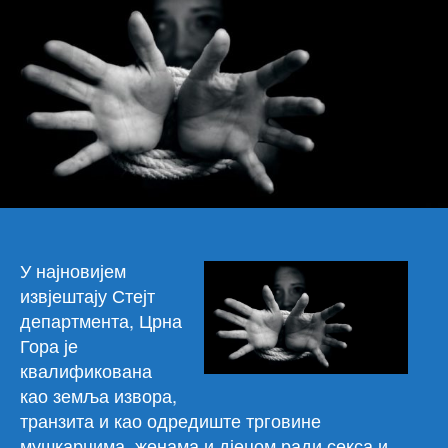
је
изв
трг
људ
У најновијем
извјештају Стејт
департмента, Црна
Гора је
квалификована
као земља извора,
транзита и као одредиште трговине
мушкарцима, женама и дјецом ради секса и