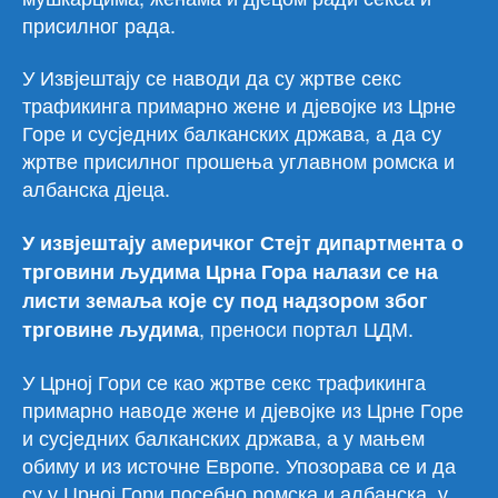
присилног рада.
У Извјештају се наводи да су жртве секс
трафикинга примарно жене и дјевојке из Црне
Горе и сусједних балканских држава, а да су
жртве присилног прошења углавном ромска и
албанска дјеца.
У извјештају америчког Стејт дипартмента о
трговини људима Црна Гора налази се на
листи земаља које су под надзором због
, преноси портал ЦДМ.
трговине људима
У Црној Гори се као жртве секс трафикинга
примарно наводе жене и дјевојке из Црне Горе
и сусједних балканских држава, а у мањем
обиму и из источне Европе. Упозорава се и да
су у Црној Гори посебно ромска и албанска, у