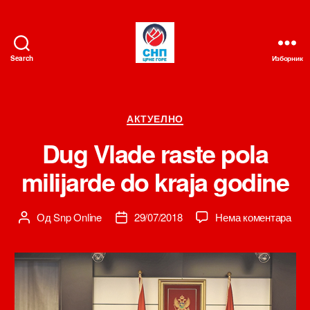
Search
Изборник
СНП
Категорије
АКТУЕЛНО
Dug Vlade raste pola
milijarde do kraja godine
на
Од
Snp Online
29/07/2018
Нема коментара
Аутор
Датум
Dug
чланка
чланка
Vla
rast
pola
mili
do