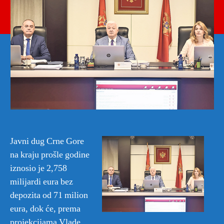
kraj
godi
Javni dug Crne Gore
na kraju prošle godine
iznosio je 2,758
milijardi eura bez
depozita od 71 milion
eura, dok će, prema
projekcijama Vlade,