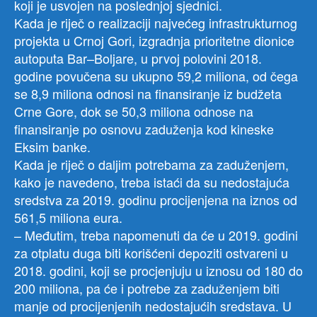
koji je usvojen na poslednjoj sjednici.
Kada je riječ o realizaciji najvećeg infrastrukturnog
projekta u Crnoj Gori, izgradnja prioritetne dionice
autoputa Bar–Boljare, u prvoj polovini 2018.
godine povučena su ukupno 59,2 miliona, od čega
se 8,9 miliona odnosi na finansiranje iz budžeta
Crne Gore, dok se 50,3 miliona odnose na
finansiranje po osnovu zaduženja kod kineske
Eksim banke.
​​Kada je riječ o daljim potrebama za zaduženjem,
kako je navedeno, treba istaći da su nedostajuća
sredstva za 2019. godinu procijenjena na iznos od
561,5 miliona eura.
– Međutim, treba napomenuti da će u 2019. godini
za otplatu duga biti korišćeni depoziti ostvareni u
2018. godini, koji se procjenjuju u iznosu od 180 do
200 miliona, pa će i potrebe za zaduženjem biti
manje od procijenjenih nedostajućih sredstava. U