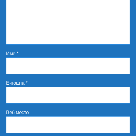
Име
*
Е-пошта
*
Веб место