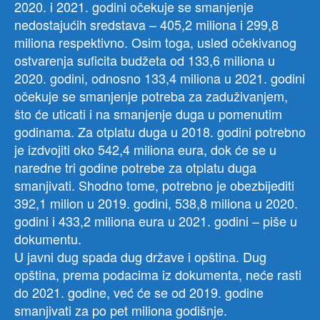
2020. i 2021. godini očekuje se smanjenje
nedostajućih sredstava – 405,2 miliona i 299,8
miliona respektivno. Osim toga, usled očekivanog
ostvarenja suficita budžeta od 133,6 miliona u
2020. godini, odnosno 133,4 miliona u 2021. godini
očekuje se smanjenje potreba za zaduživanjem,
što će uticati i na smanjenje duga u pomenutim
godinama. Za otplatu duga u 2018. godini potrebno
je izdvojiti oko 542,4 miliona eura, dok će se u
naredne tri godine potrebe za otplatu duga
smanjivati. Shodno tome, potrebno je obezbijediti
392,1 milion u 2019. godini, 538,8 miliona u 2020.
godini i 433,2 miliona eura u 2021. godini – piše u
dokumentu.
U javni dug spada dug države i opština. Dug
opština, prema podacima iz dokumenta, neće rasti
do 2021. godine, već će se od 2019. godine
smanjivati za po pet miliona godišnje.