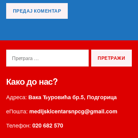
Претрага
за:
Како до нас?
Адреса:
Вака Ђуровића бр.5, Подгорица
еПошта:
medijskicentarsnpcg@gmail.com
Телефон:
020 682 570