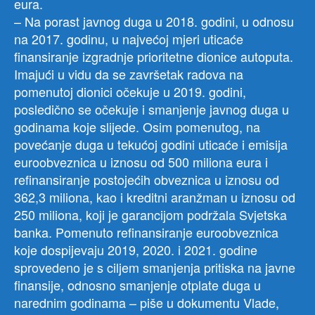
eura.
– Na porast javnog duga u 2018. godini, u odnosu
na 2017. godinu, u najvećoj mjeri uticaće
finansiranje izgradnje prioritetne dionice autoputa.
Imajući u vidu da se završetak radova na
pomenutoj dionici očekuje u 2019. godini,
posledično se očekuje i smanjenje javnog duga u
godinama koje slijede. Osim pomenutog, na
povećanje duga u tekućoj godini uticaće i emisija
euroobveznica u iznosu od 500 miliona eura i
refinansiranje postojećih obveznica u iznosu od
362,3 miliona, kao i kreditni aranžman u iznosu od
250 miliona, koji je garancijom podržala Svjetska
banka. Pomenuto refinansiranje euroobveznica
koje dospijevaju 2019, 2020. i 2021. godine
sprovedeno je s ciljem smanjenja pritiska na javne
finansije, odnosno smanjenje otplate duga u
narednim godinama – piše u dokumentu Vlade,