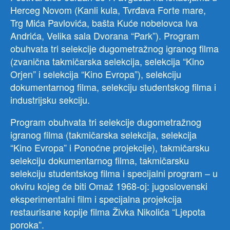
Herceg Novom (Kanli kula, Tvrđava Forte mare,
Trg Mića Pavlovića, bašta Kuće nobelovca Iva
Andrića, Velika sala Dvorana “Park”). Program
obuhvata tri selekcije dugometražnog igranog filma
(zvanična takmičarska selekcija, selekcija “Kino
Orjen” i selekcija “Kino Evropa”), selekciju
dokumentarnog filma, selekciju studentskog filma i
industrijsku sekciju.
Program obuhvata tri selekcije dugometražnog
igranog filma (takmičarska selekcija, selekcija
“Kino Evropa” i Ponoćne projekcije), takmičarsku
selekciju dokumentarnog filma, takmičarsku
selekciju studentskog filma i specijalni program – u
okviru kojeg će biti Omaž 1968-oj: jugoslovenski
eksperimentalni film i specijalna projekcija
restaurisane kopije filma Živka Nikolića “Ljepota
poroka”.