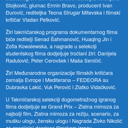
Stojković, glumac Ermin Bravo, producent Ivan
Đurović, rediteljka Teona Strugar Mitevska i filmski
kritičar Vladan Petković.
Žiri takmičarskog programa dokumentarnog filma
biće reditelji Senad Šahmanović, Huaqing Jin i
Zofia Kowalewska, a nagrade u selekciji
studentskog filma dodjeljuje tročlani žiri: Danijela
Radulović, Peter Cerovšek i Maša Seničić.
Žiri Međunarodne organizacije filmskih kritičara
zemalja Evrope i Mediterana – FEDEORA su
Dubravka Lakić, Vuk Perović i Zlatko Vidačković.
U Takmičarskoj selekciji dugometražnog igranog
filma dodjeljuje se Grand Prix – Zlatna mimoza za
najbolji film, Zlatna mimoza za režiju, scenario, za
mušku ulogu, žensku ulogu i Nagrada Živko Nikolić
za specijalni doprinos filmskom izrazu.