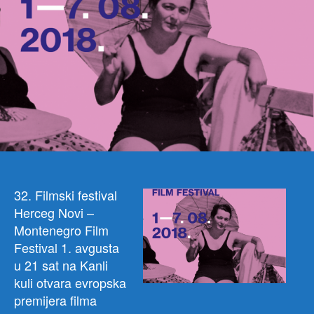
32. Filmski festival
Herceg Novi –
Montenegro Film
Festival 1. avgusta
u 21 sat na Kanli
kuli otvara evropska
premijera filma