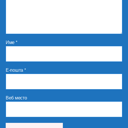
Име
*
Е-пошта
*
Веб место