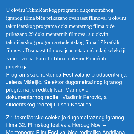
U okviru Takmičarskog programa dugometražnog
igranog filma biće prikazano dvanaest filmova, u okviru
takmičarskog programa dokumentarnog filma biće
prikazano 29 dokumentarnih filmova, a u okviru
takmičarskog programa studentskog filma 17 kratkih
filmova. Dvanaest filmova je u netakmičarskoj selekciji
Kino Evropa, kao i tri filma u okviru Ponoćnih
projekcija.
Programska direktorica Festivala je producentkinja
Jelena Mišeljić. Selektor dugometražnog igranog
programa je reditelj Ivan Marinović,
dokumentarnog reditelj Vladimir Perović, a
studentskog reditelj Dušan Kasalica.
Žiri takmičarske selekcije dugometražnog igranog
filma 32. Filmskog festivala Herceg Novi –
Montenegro Film Festival biće rediteljka Andrijana