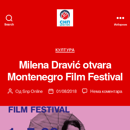
Search
Изборник
СНП
Категорије
КУЛТУРА
Milena Dravić otvara
Montenegro Film Festival
на
Од
Snp Online
01/08/2018
Нема коментара
Аутор
Датум
Mile
чланка
чланка
Drav
otva
Mon
Film
Fest