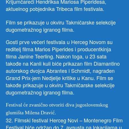
Krijumčareći Hendriksa Mariosa Piperidesa,
aktuelnog pobjednika Tribeca film festivala.
Film se prikazuje u okviru Takmičarske selekcije
dugometražnog igranog filma.
Gosti prve večeri festivala u Herceg Novom su
reditelj filma Marios Piperides i producentkinja
filma Janine Teerling. Nakon toga, u 23 sata
takođe na Kanli kuli biće prikazan film Diamantino
autorskog dvojca Abrantes i Schmidt, nagrađen
Grand Prix-jem Nedjelje kritike u Kanu. Film se
takođe prikazuje u okviru Takmičarske selekcije
dugometražnog igranog filma.
Festival će zvanično otvoriti diva jugoslovenskog
glumišta Milena Dravić.
32. Filmski festival Herceg Novi – Montenegro Film
Festival biće održan do 7. avgusta na lokacijama u