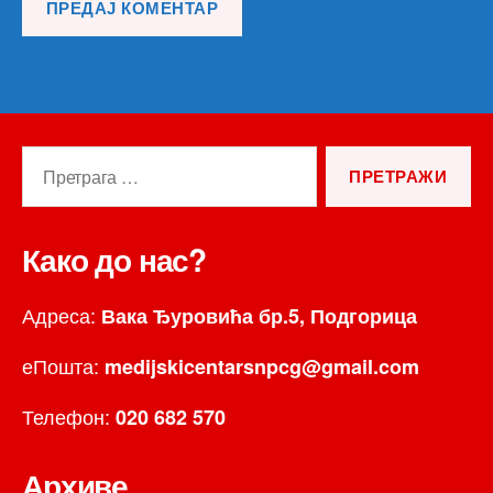
Претрага
за:
Како до нас?
Адреса:
Вака Ђуровића бр.5, Подгорица
еПошта:
medijskicentarsnpcg@gmail.com
Телефон:
020 682 570
Архиве