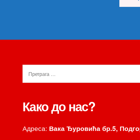
Претрага
за:
Како до нас?
Адреса:
Вака Ђуровића бр.5, Подг