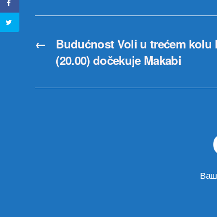
←
Budućnost Voli u trećem kolu 
(20.00) dočekuje Makabi
Ваш