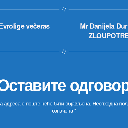
Evrolige večeras
Mr Danijela Đu
ZLOUPOTREB
Оставите одгово
а адреса е-поште неће бити објављена.
Неопходна пољ
означена
*