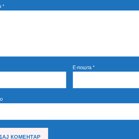
р
*
Е-пошта
*
то