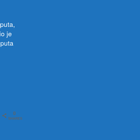
puta,
io je
 puta
0
SHARES