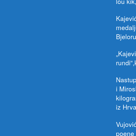
lou ki
Kajevi
medalj
Bjelor
„Kajev
rundi“
Nastup
i Miros
kilogra
iz Hrv
Vujović
poene 