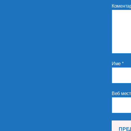
Комента
Име
*
Веб мес