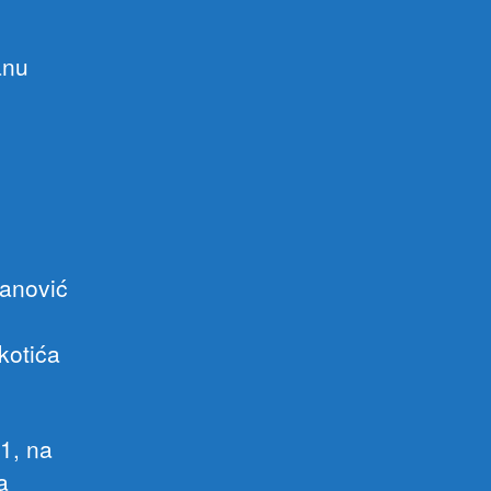
anu
manović
1
kotića
K1, na
a