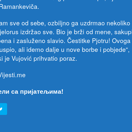
 Ramankeviča.
am sve od sebe, ozbiljno ga uzdrmao nekoliko 
Bjelorus izdržao sve. Bio je brži od mene, sakup
oena i zasluženo slavio. Čestitke Pjotru! Ovoga
uspio, ali idemo dalje u nove borbe i pobjede“,
i je Vujović prihvatio poraz.
Vijesti.me
ели са пријатељима!