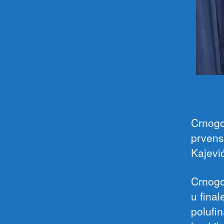
Crnogo
prvens
Kajevi
Crnogo
u fina
polufi