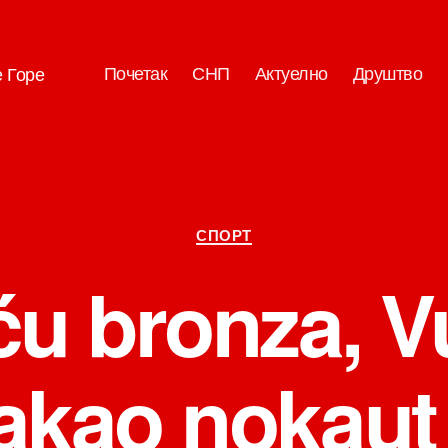
Почетак
СНП
Актуелно
Друштво
е Горе
Категорије
СПОРТ
ću bronza, V
akao nokaut