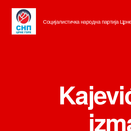
Социјалистичка народна партија Црн
СНП
Kajevi
izm