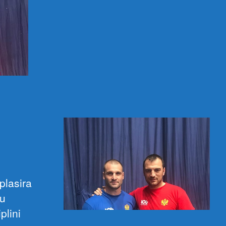
plasira
 u
plini