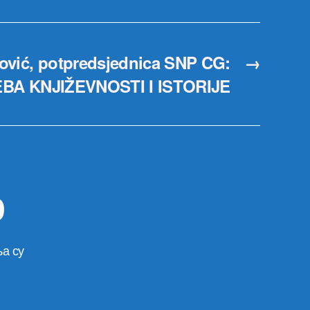
rović, potpredsjednica SNP CG:
→
A KNJIŽEVNOSTI I ISTORIJE
р
а су