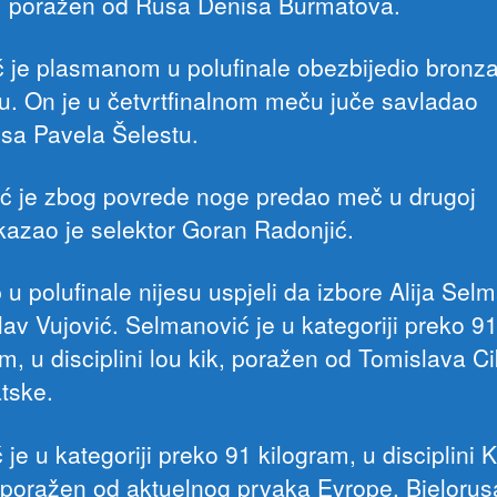
k, poražen od Rusa Denisa Burmatova.
ć je plasmanom u polufinale obezbijedio bronz
u. On je u četvrtfinalnom meču juče savladao
usa Pavela Šelestu.
ić je zbog povrede noge predao meč u drugoj
,kazao je selektor Goran Radonjić.
 u polufinale nijesu uspjeli da izbore Alija Sel
lav Vujović. Selmanović je u kategoriji preko 9
m, u disciplini lou kik, poražen od Tomislava Ci
atske.
 je u kategoriji preko 91 kilogram, u disciplini 
poražen od aktuelnog prvaka Evrope, Bjelorus