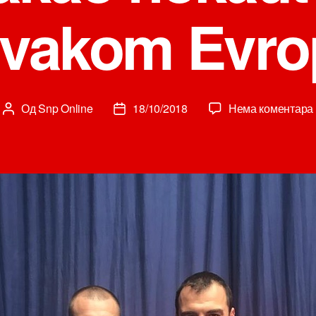
rvakom Evro
Од
Snp Online
18/10/2018
Нема коментара
Аутор
Датум
чланка
чланка