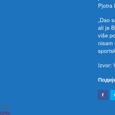
Pjotra
„Dao s
ali je 
više p
nisam 
sportsk
Izvor: 
Подиј
0
SHARES