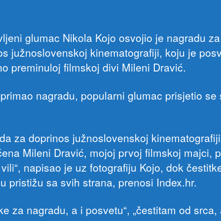
vljeni glumac Nikola Kojo osvojio je nagradu za
os južnoslovenskoj kinematografiji, koju je posv
 preminuloj filmskoj divi Mileni Dravić.
 primao nagradu, popularni glumac prisjetio se 
da za doprinos južnoslovenskoj kinematografiji
ena Mileni Dravić, mojoj prvoj filmskoj majci, p
vili“, napisao je uz fotografiju Kojo, dok čestitk
 pristižu sa svih strana, prenosi Index.hr.
tke za nagradu, a i posvetu“, „čestitam od srca,