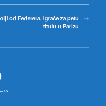
lji od Federera, igraće za petu
→
titulu u Parizu
р
а су