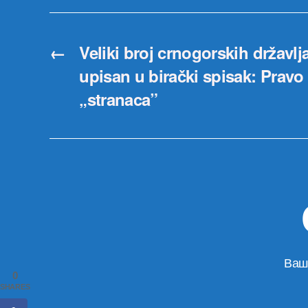
←
Veliki broj crnogorskih državl
upisan u birački spisak: Pravo 
„stranaca”
Ваш
0
SHARES