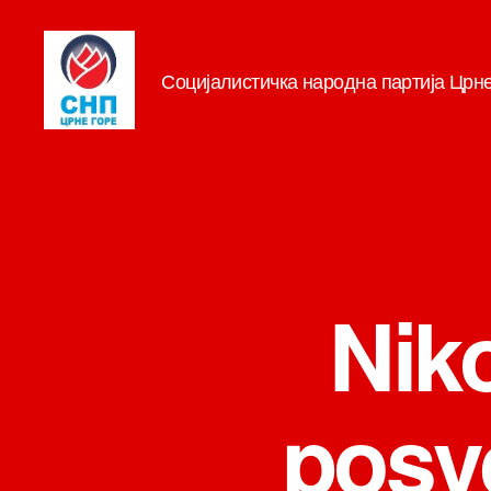
Социјалистичка народна партија Црн
СНП
Nik
posve