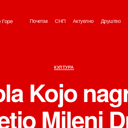
Почетак
СНП
Актуелно
Друштво
е Горе
Категорије
КУЛТУРА
ola Kojo nag
tio Mileni D