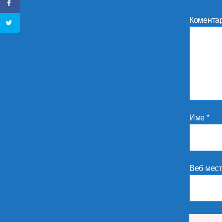
Комента
Име
*
Веб мес