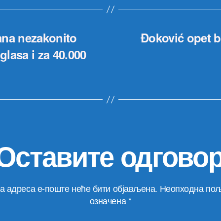
jana nezakonito
Đoković opet bo
glasa i za 40.000
Оставите одгово
а адреса е-поште неће бити објављена.
Неопходна пољ
означена
*