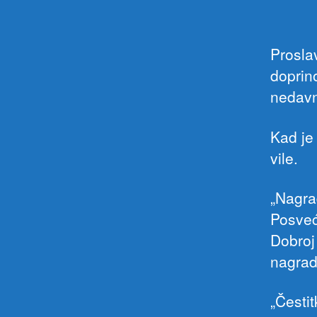
Prosla
doprin
nedavno
Kad je
vile.
„Nagra
Posveć
Dobroj 
nagradu
„Česti