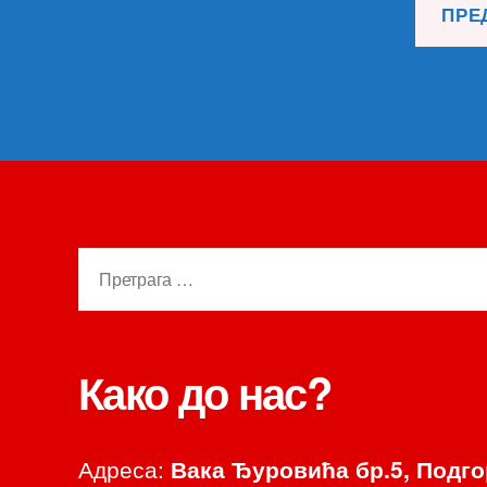
Претрага
за:
Како до нас?
Адреса:
Вака Ђуровића бр.5, Подг