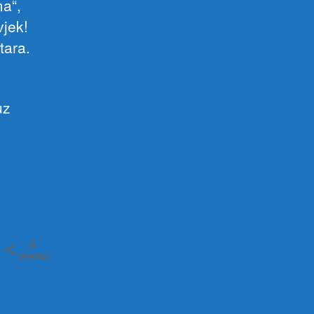
ma“,
vjek!
tara.
uz
0
SHARES