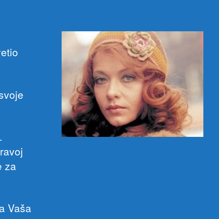
filmskoj
majci“
etio
svoje
.
ravoj
e za
 a Vaša