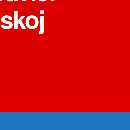
mskoj
на
Nikola
Kojo
nagradu
posvetio
Mileni
Dravić:
„Mojoj
prvoj