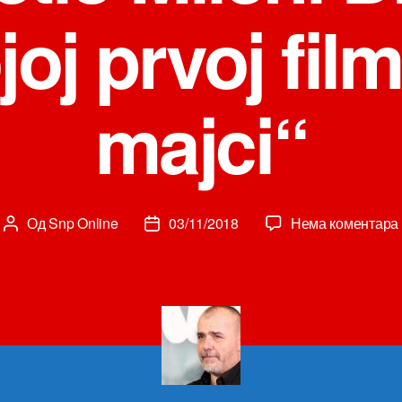
oj prvoj fil
majci“
Од
Snp Online
03/11/2018
Нема коментара
Аутор
Датум
чланка
чланка