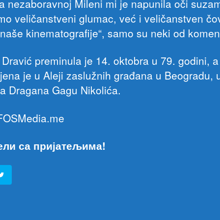
a nezaboravnoj Mileni mi je napunila oči suza
mo veličanstveni glumac, već i veličanstven čo
naše kinematografije“, samo su neki od komen
 Dravić preminula je 14. oktobra u 79. godini, a
jena je u Aleji zaslužnih građana u Beogradu, 
a Dragana Gagu Nikolića.
 FOSMedia.me
ели са пријатељима!