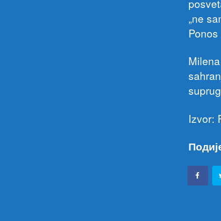
posvet
„ne sa
Ponos 
Milena
sahran
suprug
Izvor:
Подиј