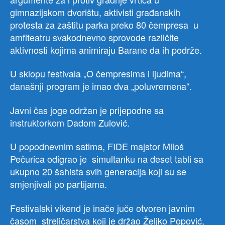
gimnazijskom dvorištu, aktivisti građanskih
protesta za zaštitu parka preko 80 čempresa u
amfiteatru svakodnevno sprovode različite
aktivnosti kojima animiraju Barane da ih podrže.
U sklopu festivala „O čempresima i ljudima“,
današnji program je imao dva „poluvremena“.
Javni čas joge održan je prijepodne sa
instruktorkom Dadom Zulović.
U popodnevnim satima, FIDE majstor Miloš
Pečurica odigrao je simultanku na deset tabli sa
ukupno 20 šahista svih generacija koji su se
smjenjivali po partijama.
Festivalski vikend je inače juče otvoren javnim
časom streličarstva koji je držao Željko Popović,