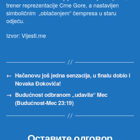
trener reprezentacije Crne Gore, a nastavljen
simboličnim „oblačenjem“ čempresa u staru
odjeću.
Izvor: Vijesti.me
←
Hačanovu još jedna senzacija, u finalu dobio i
Novaka Đokovića!
→
Budućnost odbranom „udavila“ Mec
(Budućnost-Mec 23:19)
Оставите одговор