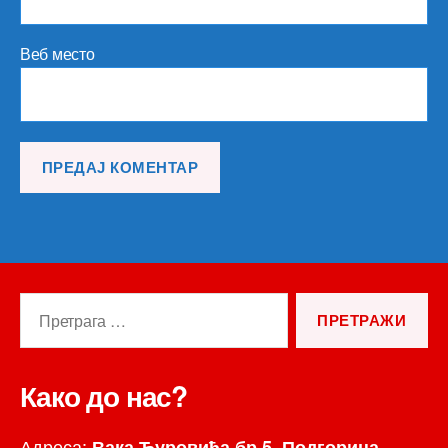
Веб место
Претрага
за:
Како до нас?
Адреса:
Вака Ђуровића бр.5, Подгорица