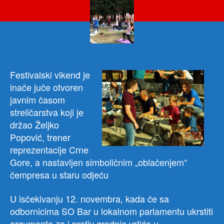
čem
i
ljud
Jog
i
šah
prot
Festivalski vikend je
grad
inače juče otvoren
vrti
javnim časom
u
streličarstva koji je
dvor
držao Željko
gimn
Popović, trener
reprezentacije Crne
Gore, a nastavljen simboličnim „oblačenjem“
čempresa u staru odjeću
U isčekivanju 12. novembra, kada će sa
odbornicima SO Bar u lokalnom parlamentu ukrstiti
argumente za i protiv gradnje vrtića u