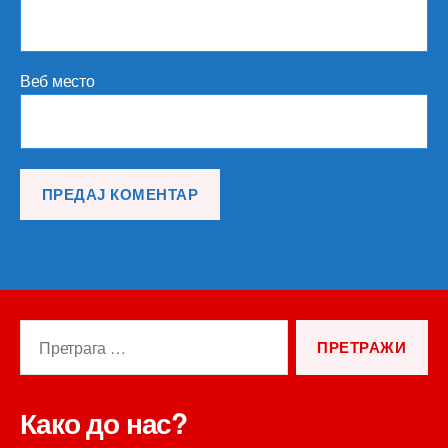
Веб место
Претрага
за:
Како до нас?