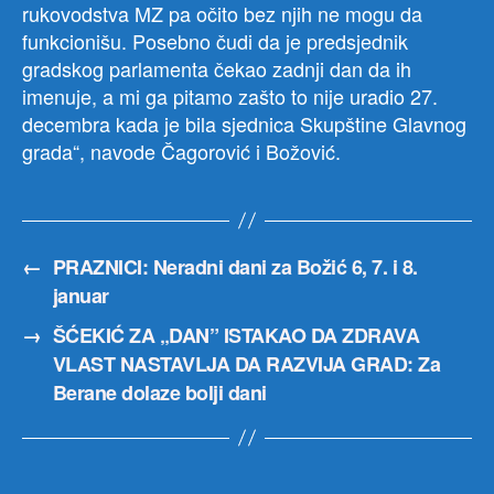
rukovodstva MZ pa očito bez njih ne mogu da
funkcionišu. Posebno čudi da je predsjednik
gradskog parlamenta čekao zadnji dan da ih
imenuje, a mi ga pitamo zašto to nije uradio 27.
decembra kada je bila sjednica Skupštine Glavnog
grada“, navode Čagorović i Božović.
←
PRAZNICI: Neradni dani za Božić 6, 7. i 8.
januar
→
ŠĆEKIĆ ZA „DAN” ISTAKAO DA ZDRAVA
VLAST NASTAVLJA DA RAZVIJA GRAD: Za
Berane dolaze bolji dani