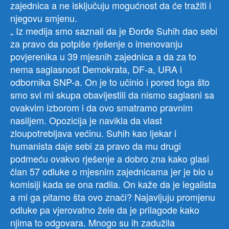
zajednica a ne isključuju mogućnost da će tražiti i
njegovu smjenu.
„ Iz medija smo saznali da je Đorđe Suhih dao sebi
za pravo da potpiše rješenje o imenovanju
povjerenika u 39 mjesnih zajednica a da za to
nema saglasnost Demokrata, DF-a, URA i
odbornika SNP-a. On je to učinio i pored toga što
smo svi mi skupa obavijestili da nismo saglasni sa
ovakvim izborom i da ovo smatramo pravnim
nasiljem. Opozicija je navikla da vlast
zloupotrebljava većinu. Suhih kao ljekar i
humanista daje sebi za pravo da mu drugi
podmeću ovakvo rješenje a dobro zna kako glasi
član 57 odluke o mjesnim zajednicama jer je bio u
komisiji kada se ona radila. On kaže da je legalista
a mi ga pitamo šta ovo znači? Najavljuju promjenu
odluke pa vjerovatno žele da je prilagode kako
njima to odgovara. Mnogo su ih zadužila