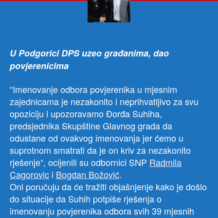
MU
PO
U Podgorici DPS uzeo građanima, dao
povjerenicima
“Imenovanje odbora povjerenika u mjesnim
zajednicama je nezakonito i neprihvatljivo za svu
opoziciju i upozoravamo Đorđa Suhiha,
predsjednika Skupštine Glavnog grada da
odustane od ovakvog imenovanja jer ćemo u
suprotnom smatrati da je on kriv za nezakonito
rješenje“, ocijenili su odbornici SNP
Radmila
Cagorovic
i
Bogdan Božović
.
Oni poručuju da će tražiti objašnjenje kako je došlo
do situacije da Suhih potpiše rješenja o
imenovanju povjerenika odbora svih 39 mjesnih