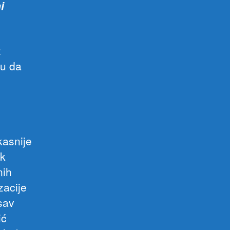
i
z
ku da
 kasnije
ak
nih
zacije
sav
ić