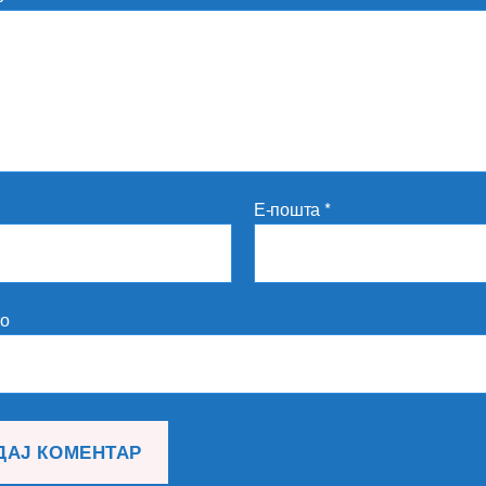
Е-пошта
*
то