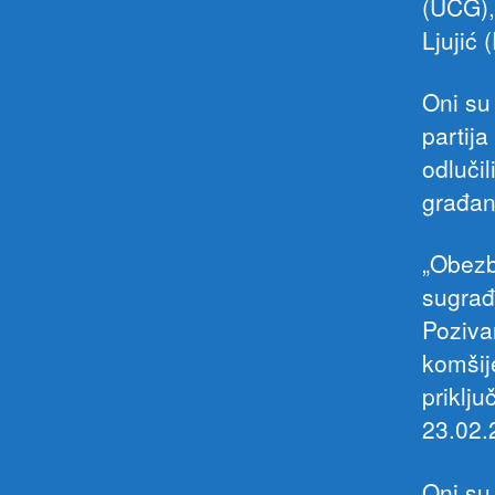
(UCG),
Ljujić
Oni su 
partij
odlučil
građan
„Obezb
sugrađ
Pozivam
komšij
priklj
23.02.
Oni su