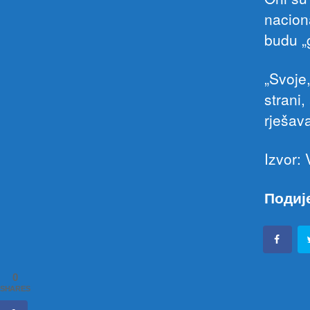
naciona
budu „g
„Svoje
strani
rješava
Izvor: 
Подиј
0
SHARES