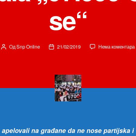
se“
Од
Snp Online
21/02/2019
Нема коментара
Аутор
Датум
чланка
чланка
 apelovali na građane da ne nose partijska i