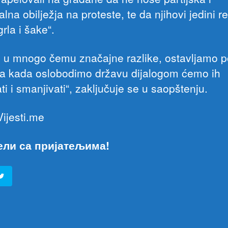
lna obilježja na proteste, te da njihovi jedini re
rla i šake“.
, u mnogo čemu značajne razlike, ostavljamo p
, a kada oslobodimo državu dijalogom ćemo ih
ti i smanjivati“, zaključuje se u saopštenju.
Vijesti.me
ели са пријатељима!