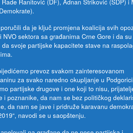
 Rade Ranitović (DF), Adnan Striković (SDP) i
 (Demokrate).
poručili da je ključ promjena koalicija svih opo
a i NVO sektora sa građanima Crne Gore i da su
i da svoje partijske kapacitete stave na raspol
ima.
ijedićemo prevoz svakom zainteresovanom
aninu za svako naredno okupljanje u Podgorici
o partijske drugove i one koji to nisu, prijatelj
e i poznanike, da nam se bez političkog deklar
uče, da nam se jave i pridruže karavanu demokra
2019“, navodi se u saopštenju.
 apelovali na građane da ne nose partijska i