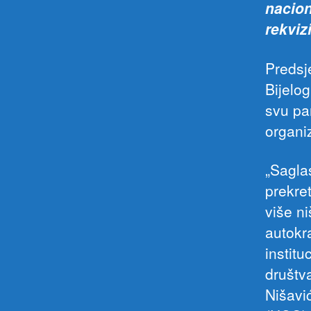
nacion
rekviz
Predsje
Bijelog
svu pa
organiz
„Sagla
prekret
više ni
autokra
institu
društv
Nišavi