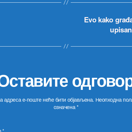
Evo kako građan
upisani
Оставите одгово
а адреса е-поште неће бити објављена.
Неопходна пољ
означена
*
р
*