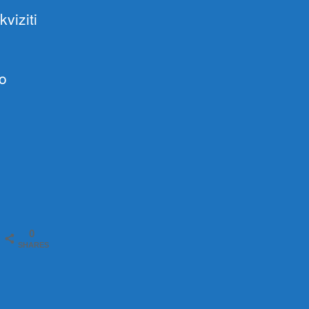
kviziti
o
0
SHARES