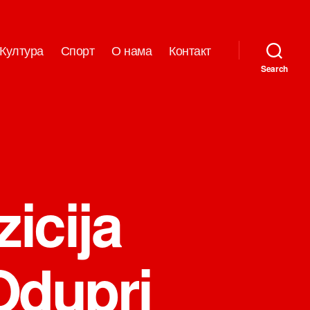
Култура
Спорт
О нама
Контакт
Search
icija
Odupri