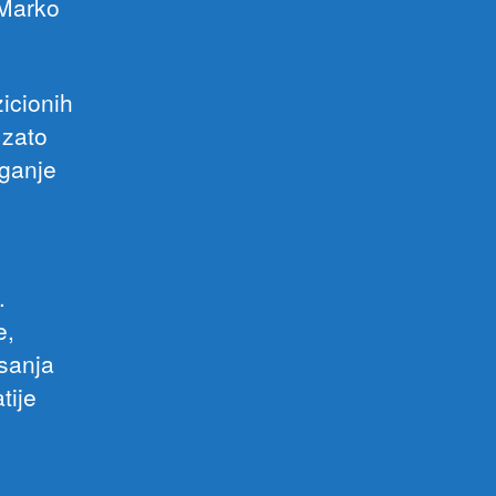
 Marko
zicionih
 zato
aganje
.
e,
isanja
tije