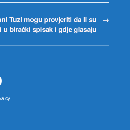
i Tuzi mogu provjeriti da li su
→
 u birački spisak i gdje glasaju
р
а су