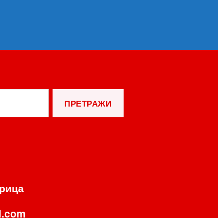
орица
l.com