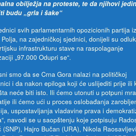
alna obilježja na proteste, te da njihovi jedin
iti budu „grla i šake“
dnici svih parlamentarnih opozicionih partija i
 Polja, na zajedničkoj sjednici, donijeli su odlu
rtijsku infrastrukturu stave na raspolaganje
aciji „97.000 Odupri se“.
sni smo da se Crna Gora nalazi na političkoj
nici i da nakon epiloga koji će uslijediti prije ili
šta neće biti isto. Ili ćemo utonuti u potpuni mr
tije ili ćemo ući u proces oslobađanja zaroblje
cija, uspostavljanja vladavine prava i demokrati
a“, navodi se u saopštenju koje potpisuju Rado
ć (SNP), Hajro Bučan (URA), Nikola Raosavljev