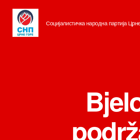
Социјалистичка народна партија Црн
СНП
Bjel
podrž