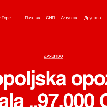
Почетак
СНП
Актуелно
Друштво
е Горе
Категорије
ДРУШТВО
opoljska opoz
ala „97.000 