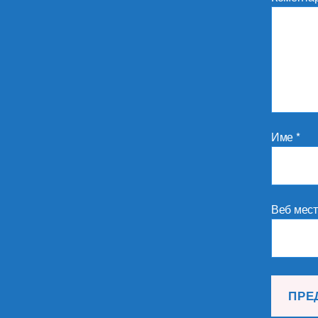
Име
*
Веб мес