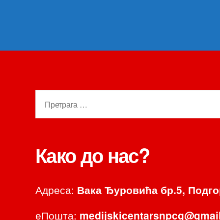
Претрага
за:
Како до нас?
Адреса:
Вака Ђуровића бр.5, Подг
еПошта:
medijskicentarsnpcg@gmai