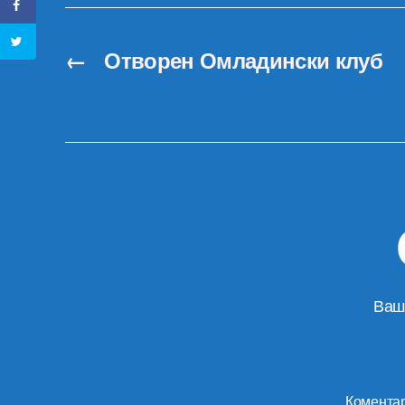
←
Отворен Омладински клуб
Ваш
Комента