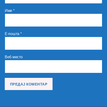
Име
*
Е-пошта
*
Веб место