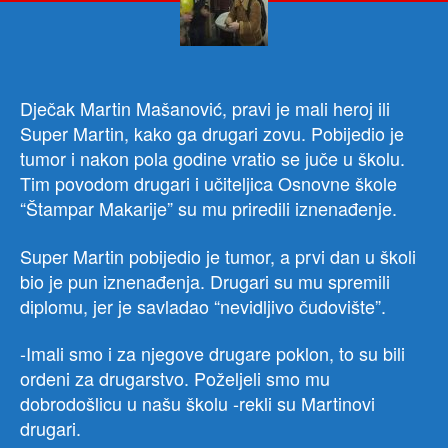
doč
za
Sup
Mart
Dječak Martin Mašanović, pravi je mali heroj ili
Super Martin, kako ga drugari zovu. Pobijedio je
tumor i nakon pola godine vratio se juče u školu.
Tim povodom drugari i učiteljica Osnovne škole
“Štampar Makarije” su mu priredili iznenađenje.
Super Martin pobijedio je tumor, a prvi dan u školi
bio je pun iznenađenja. Drugari su mu spremili
diplomu, jer je savladao “nevidljivo čudovište”.
-Imali smo i za njegove drugare poklon, to su bili
ordeni za drugarstvo. Poželjeli smo mu
dobrodošlicu u našu školu -rekli su Martinovi
drugari.