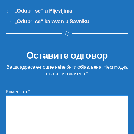
←
„Odupri se“ u Pljevljima
→
„Odupri se“ karavan u Šavniku
Оставите одговор
Ваша адреса е-поште неће бити објављена.
Неопходна
поља су означена
*
Коментар
*