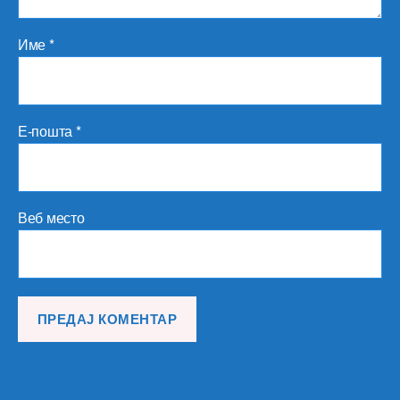
Име
*
Е-пошта
*
Веб место