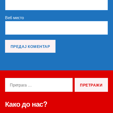
Веб место
Претрага
за:
Како до нас?