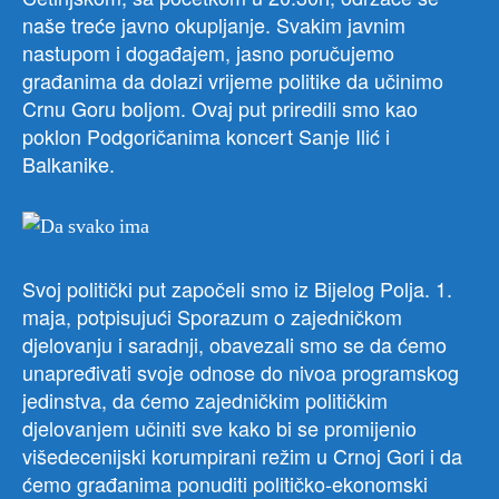
naše treće javno okupljanje. Svakim javnim
nastupom i događajem, jasno poručujemo
građanima da dolazi vrijeme politike da učinimo
Crnu Goru boljom. Ovaj put priredili smo kao
poklon Podgoričanima koncert Sanje Ilić i
Balkanike.
Svoj politički put započeli smo iz Bijelog Polja. 1.
maja, potpisujući Sporazum o zajedničkom
djelovanju i saradnji, obavezali smo se da ćemo
unapređivati svoje odnose do nivoa programskog
jedinstva, da ćemo zajedničkim političkim
djelovanjem učiniti sve kako bi se promijenio
višedecenijski korumpirani režim u Crnoj Gori i da
ćemo građanima ponuditi političko-ekonomski