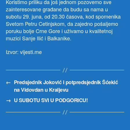
Koristimo priliku da još jednom pozovemo sve
zainteresovane građane da budu sa nama u
subotu 29. juna, od 20.30 časova, kod spomenika
Svetom Petru Cetinjskom, da zajedno pošaljemo
poruku bolje Crne Gore i uživamo u kvalitetnoj
muzici Sanje Ilić i Balkanike.
Izvor: vijesti.me
←
Predsjednik Joković i potpredsjednik Šćekić
na Vidovdan u Kraljevu
→
U SUBOTU SVI U PODGORICU!