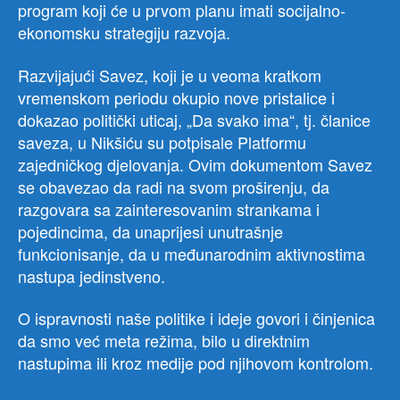
program koji će u prvom planu imati socijalno-
ekonomsku strategiju razvoja.
Razvijajući Savez, koji je u veoma kratkom
vremenskom periodu okupio nove pristalice i
dokazao politički uticaj, „Da svako ima“, tj. članice
saveza, u Nikšiću su potpisale Platformu
zajedničkog djelovanja. Ovim dokumentom Savez
se obavezao da radi na svom proširenju, da
razgovara sa zainteresovanim strankama i
pojedincima, da unaprijesi unutrašnje
funkcionisanje, da u međunarodnim aktivnostima
nastupa jedinstveno.
O ispravnosti naše politike i ideje govori i činjenica
da smo već meta režima, bilo u direktnim
nastupima ili kroz medije pod njihovom kontrolom.