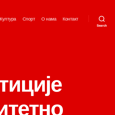
Култура
Спорт
О нама
Контакт
Search
тиције
итетно