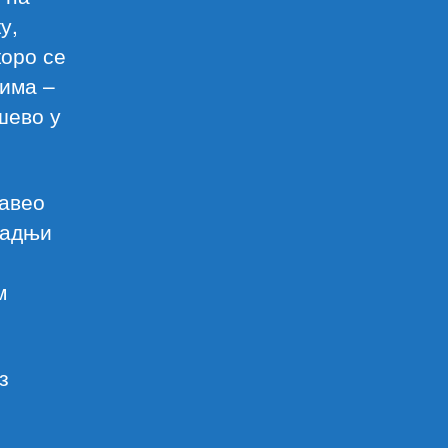
у,
коро се
дима –
шево у
авео
радњи
м
з