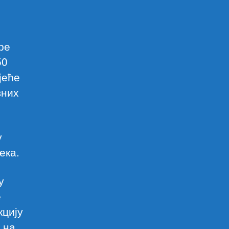
ре
50
јеће
вних
у
ека.
у
е
кцију
 на