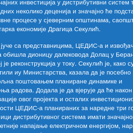
чајних инвестиција у дистрибутивни систем 
дних неколико деценија и значајно ће подст
вне процесе у сјеверним општинама, саопшт
арка економије Драгица Секулић.
 јуче са представницима, ЦЕДИС-а и извођа
а обишла дионицу далековода Долац у Бера
ој је реконструкција у току. Секулић је, како с
или иу Министарства, казала да је посебно
ољна поштовањем планиране динамике и
ња радова. Додала је да вјерује да ће након
ације овог пројекта и осталих инвестициони
ости ЦЕДИС-а планираних за наредне три го
ици дистрибутивног система имати значајно
етније напајање електричном енергијом, на