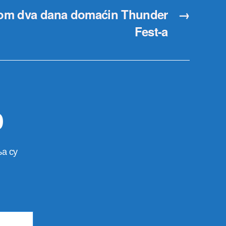
rom dva dana domaćin Thunder
→
Fest-a
р
а су