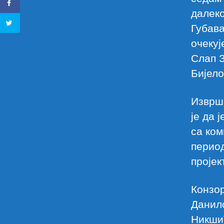
далеко
Губава
очекуј
Слап З
Бијел
Изврш
је да 
са ком
перио
пројек
Конзо
Данило
Никши