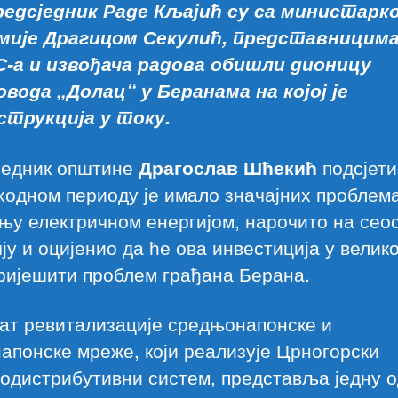
едсједник Раде Кљајић су са министарк
мије Драгицом Секулић, представницим
-а и извођача радова обишли дионицу
овода „Долац“ у Беранама на којој је
струкција у току.
једник општине
Драгослав Шћекић
подсјети
ходном периоду је имало значајних проблема
њу електричном енергијом, нарочито на сео
ју и оцијенио да ће ова инвестиција у велико
ријешити проблем грађана Берана.
ат ревитализације средњонапонске и
апонске мреже, који реализује Црногорски
одистрибутивни систем, представља једну 