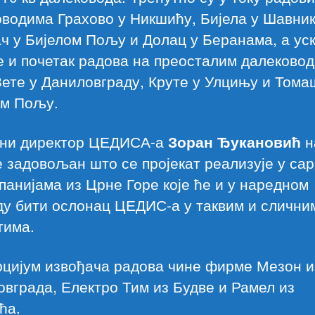
водима Грахово у Никшићу, Бијела у Шавник
ч у Бијелом Пољу и Долац у Беранама, а ус
е и почетак радова на преосталим далеково
ете у Даниловграду, Круте у Улцињу и Тома
ом Пољу.
ни директор ЦЕДИСА-а
Зоран Ђукановић
н
је задовољан што се пројекат реализује у са
панијама из Црне Горе које ће и у наредном
ду бити ослонац ЦЕДИС-а у таквим и слични
тима.
рцијум извођача радова чине фирме Мезон и
вграда, Електро Тим из Будве и Рамел из
ћа.