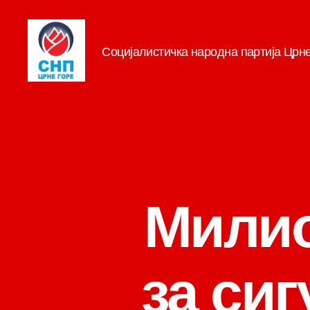
Социјалистичка народна партија Црн
СНП
Милио
за сиг