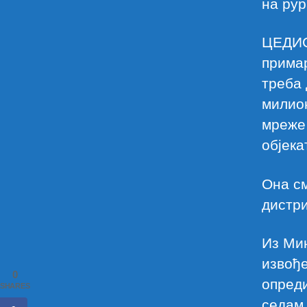
на рур
ЦЕДИС
примар
треба 
милион
мреже
објека
Она см
дистри
Из Мин
извође
0
опреди
SHARES
седам 