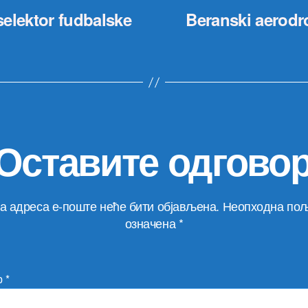
elektor fudbalske
Beranski aerod
Оставите одгово
а адреса е-поште неће бити објављена.
Неопходна пољ
означена
*
р
*