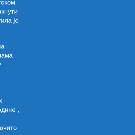
током
акнути
ила је
ча
нама
у
х
дине ,
рочито