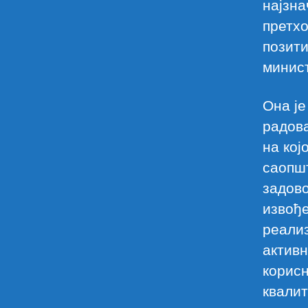
најзна
претхо
позити
минист
Она је
радов
на кој
саопшт
задов
извође
реализ
активн
корисн
квалит