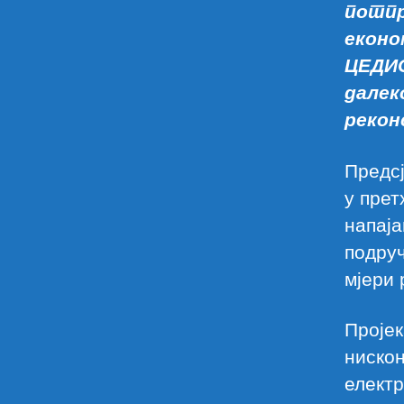
потпр
еконо
ЦЕДИС
далек
рекон
Предс
у прет
напаја
подруч
мјери 
Пројек
нискон
електр