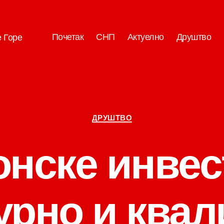
Почетак
СНП
Актуелно
Друштво
е Горе
Категорије
ДРУШТВО
нске инвес
урно и квал