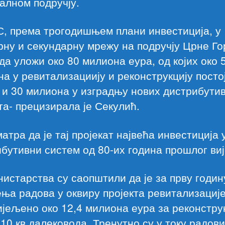
алном подручју.
, према трогодишњем плани инвестиција, у
ну и секундарну мрежу на подручју Црне Го
да уложи око 80 милиона еура, од којих око 
а у ревитализациију и реконструкцију посто
 и 30 милиона у изградњу нових дистрибути
та- прецизирала је Секулић.
атра да је тај пројекат највећа инвестиција 
бутивни систем од 80-их година прошлог виј
истарства су саопштили да је за прву годин
ња радова у оквиру пројекта ревитализациј
јељено око 12,4 милиона еура за реконстру
10 кв далековода. Тренутно су у току радови