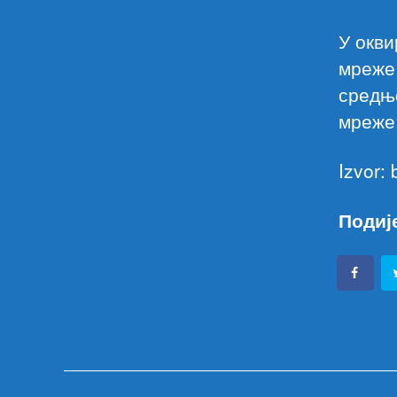
У окви
мреже 
средњо
мреже 
Izvor:
Подиј