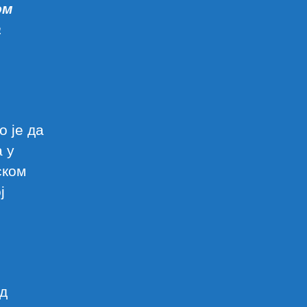
ом
а
о је да
 у
ском
ј
од