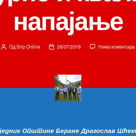
напајање
Од
Snp Online
26/07/2019
Нема коментара
Аутор
Датум
чланка
чланка
једник Општине Беране Драгослав Шћек