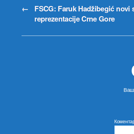
←
FSCG: Faruk Hadžibegić novi s
reprezentacije Crne Gore
Ваш
Комента