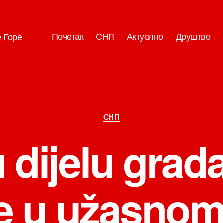
Почетак
СНП
Актуелно
Друштво
е Горе
Категорије
СНП
u dijelu grad
 u užasnom