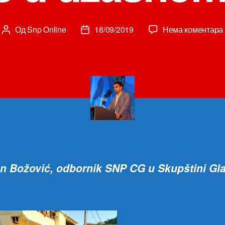
Од
Snp Online
18/09/2019
Нема коментара
Аутор
Датум
чланка
чланка
n Božović, odbornik SNP CG u Skupštini Gl