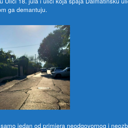
 Ulici 18. jula i ulici koja spaja Dalmatinsku ul
lom ga demantuju.
 samo jedan od primjera neodgovornog i neozb