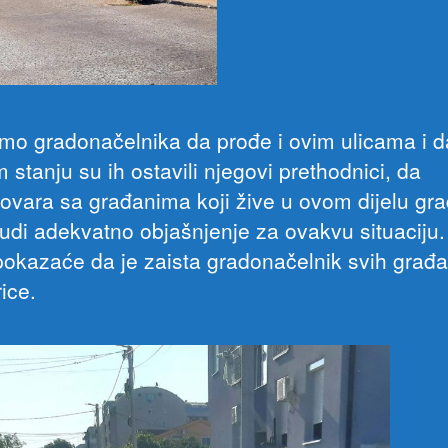
mo gradonačelnika da prođe i ovim ulicama i da
stanju su ih ostavili njegovi prethodnici, da
ovara sa građanima koji žive u ovom dijelu gra
udi adekvatno objašnjenje za ovakvu situaciju.
pokazaće da je zaista gradonačelnik svih građ
ice.