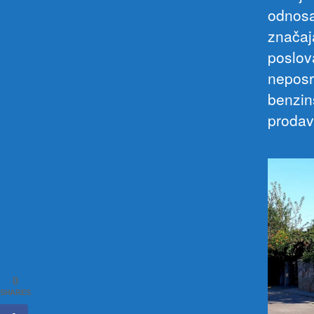
odnosa
značaja
poslov
neposre
benzin
prodavn
0
SHARES