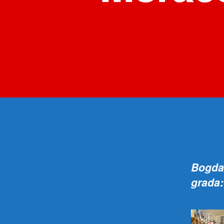
Bogda
grada: