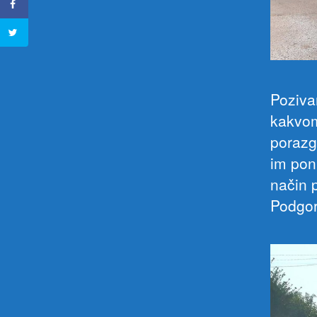
Poziva
kakvom 
porazg
im pon
način 
Podgor