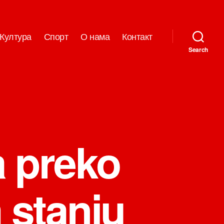
Култура
Спорт
О нама
Контакт
Search
a preko
 stanju