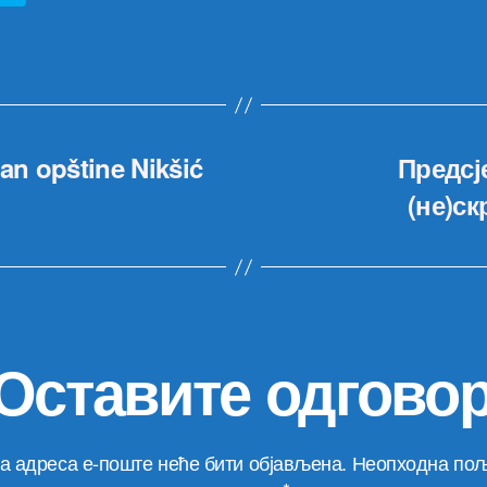
an opštine Nikšić
Предсј
(не)ск
Оставите одгово
а адреса е-поште неће бити објављена.
Неопходна пољ