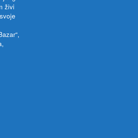
 živi
 svoje
Bazar“,
a,