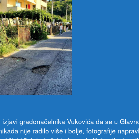
 izjavi gradonačelnika Vukovića da se u Glav
ikada nije radilo više i bolje, fotografije naprav