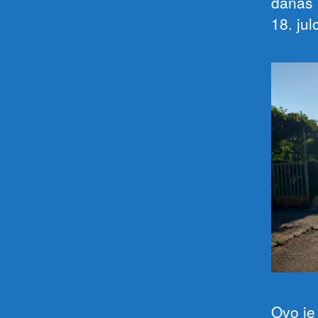
danas u
18. ju
Ovo je