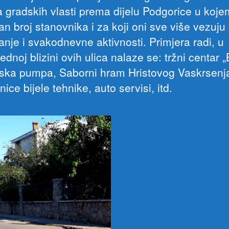
 gradskih vlasti prema dijelu Podgorice u kojem
n broj stanovnika i za koji oni sve više vezuju
anje i svakodnevne aktivnosti. Primjera radi, u
dnoj blizini ovih ulica nalaze se: tržni centar „
ska pumpa, Saborni hram Hristovog Vaskrsenj
ice bijele tehnike, auto servisi, itd.