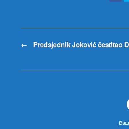
←
Predsjednik Joković čestitao D
Ваш