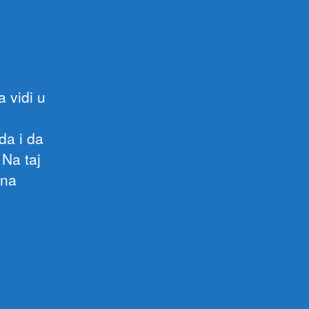
 vidi u
da i da
 Na taj
ana