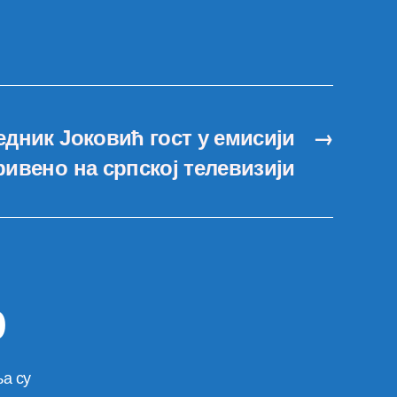
едник Јоковић гост у емисији
→
ривено на српској телевизији
р
а су