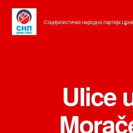
Социјалистичка народна партија Црн
СНП
Ulice 
Morače