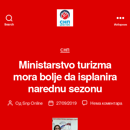
Search
Изборник
СНП
Категорије
СНП
Ministarstvo turizma
mora bolje da isplanira
narednu sezonu
на
Од
Snp Online
27/09/2019
Нема коментара
Аутор
Датум
Mini
чланка
чланка
turi
mor
bolj