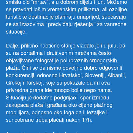
smislu bio “mrtav”, a u dobrom dijelu i jun. Možemo
se pravdati lošim vremenskim prilikama, ali ozbiljne
turističke destinacije planiraju unaprijed, suočavaju
se sa izazovima i predviđaju rješenja i za vanredne
situacije.
Dalje, prilično haotično stanje vladalo je i u julu, pa
su na portalima i društvenim mrežama često
objavljivane fotografije polupraznih crnogorskih
plaža. Čini se da nismo dovoljno dobro odgovorili
konkurenciji, odnosno Hrvatskoj, Sloveniji, Albaniji,
Grčkoj i Turskoj, koje su pokazale da im ova
privredna grana ide mnogo bolje nego nama.
Situaciju je dodatno podgrijao i spor između
zakupaca plaža i građana oko cijene plažnog
mobilijara, odnosno oko toga da li ležaljke i
suncobrane treba plaćati nakon 17h.