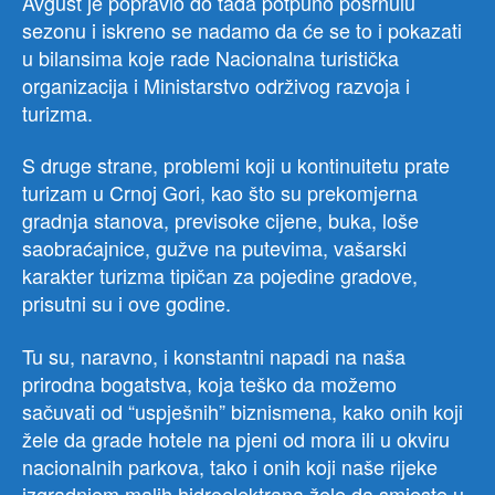
Avgust je popravio do tada potpuno posrnulu
sezonu i iskreno se nadamo da će se to i pokazati
u bilansima koje rade Nacionalna turistička
organizacija i Ministarstvo održivog razvoja i
turizma.
S druge strane, problemi koji u kontinuitetu prate
turizam u Crnoj Gori, kao što su prekomjerna
gradnja stanova, previsoke cijene, buka, loše
saobraćajnice, gužve na putevima, vašarski
karakter turizma tipičan za pojedine gradove,
prisutni su i ove godine.
Tu su, naravno, i konstantni napadi na naša
prirodna bogatstva, koja teško da možemo
sačuvati od “uspješnih” biznismena, kako onih koji
žele da grade hotele na pjeni od mora ili u okviru
nacionalnih parkova, tako i onih koji naše rijeke
izgradnjom malih hidroelektrana žele da smjeste u