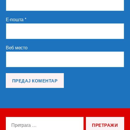
Е-пошта
*
Веб место
Претрага
за: