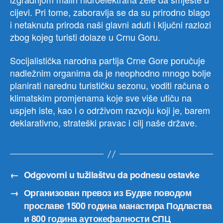
cijevi. Pri tome, zaboravlja se da su prirodno blago
i netaknuta priroda naši glavni aduti i ključni razlozi
zbog kojeg turisti dolaze u Crnu Goru.
Socijalistička narodna partija Crne Gore poručuje
nadležnim organima da je neophodno mnogo bolje
planirati narednu turističku sezonu, voditi računa o
klimatskim promjenama koje sve više utiču na
uspjeh iste, kao i o održivom razvoju koji je, barem
deklarativno, strateški pravac i cilj naše države.
←
Odgovorni u tužilaštvu da podnesu ostavke
→
Организован превоз из Будве поводом
прославе 1500 година манастира Подластва
и 800 година аутокефалности СПЦ