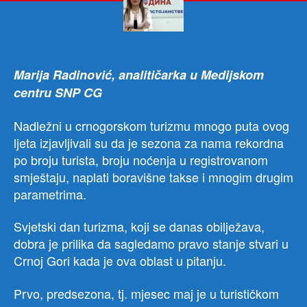
da
ispl
nar
sez
Marija Radinović, analitičarka u Medijskom
centru SNP CG
Nadležni u crnogorskom turizmu mnogo puta ovog
ljeta izjavljivali su da je sezona za nama rekordna
po broju turista, broju noćenja u registrovanom
smještaju, naplati boravišne takse i mnogim drugim
parametrima.
Svjetski dan turizma, koji se danas obilježava,
dobra je prilika da sagledamo pravo stanje stvari u
Crnoj Gori kada je ova oblast u pitanju.
Prvo, predsezona, tj. mjesec maj je u turističkom