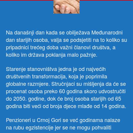
obez
dost
star
Na današnji dan kada se obilježava Međunarodni
dan starijih osoba, valja se podsjetiti na to koliko su
pripadnici trećeg doba važni članovi društva, a
koliko im država poklanja malo pažnje.
Starenje stanovništva jedna je od najvećih
društvenih transformacija, koja je poprimila
globalne razmjere. Stručnjaci su mišljenja da će se
procenat osoba preko 60 godina skoro udvostručiti
do 2050. godine, dok će broj osoba starijih od 65
godina biti veći od broja djece mlađe od 14 godina.
Penzioneri u Crnoj Gori se već godinama nalaze
na rubu egzistencije jer se ne mogu pohvaliti