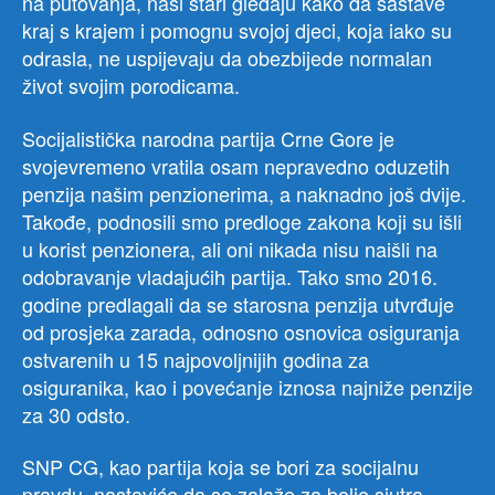
na putovanja, naši stari gledaju kako da sastave
kraj s krajem i pomognu svojoj djeci, koja iako su
odrasla, ne uspijevaju da obezbijede normalan
život svojim porodicama.
Socijalistička narodna partija Crne Gore je
svojevremeno vratila osam nepravedno oduzetih
penzija našim penzionerima, a naknadno još dvije.
Takođe, podnosili smo predloge zakona koji su išli
u korist penzionera, ali oni nikada nisu naišli na
odobravanje vladajućih partija. Tako smo 2016.
godine predlagali da se starosna penzija utvrđuje
od prosjeka zarada, odnosno osnovica osiguranja
ostvarenih u 15 najpovoljnijih godina za
osiguranika, kao i povećanje iznosa najniže penzije
za 30 odsto.
SNP CG, kao partija koja se bori za socijalnu
pravdu, nastaviće da se zalaže za bolje sjutra