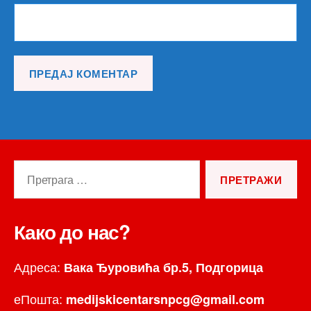
Претрага
за:
Како до нас?
Адреса:
Вака Ђуровића бр.5, Подгорица
еПошта:
medijskicentarsnpcg@gmail.com