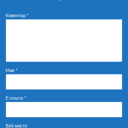
Коментар
*
Име
*
Е-пошта
*
Веб место