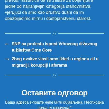
jedne od najranjivijih kategorija stanovništva,
vjerujući da smo kao društvo dužni da im
obezbijedimo mirnu i dostojanstvenu starost.
←
SNP na protestu ispred Vrhovnog državnog
tužilaštva Crne Gore
→
Zbog ovakve vlasti smo lideri u regionu ali u
migraciji, korupciji i aferama
Оставите одговор
Ваша адреса е-поште неће бити објављена.
Неопходна
поља су означена
*