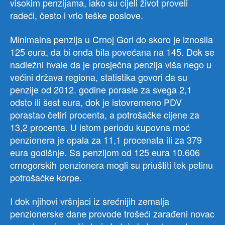
visokim penzijama, iako su cijeli život proveli
radeći, često i vrlo teške poslove.
Minimalna penzija u Crnoj Gori do skoro je iznosila
125 eura, da bi onda bila povećana na 145. Dok se
nadležni hvale da je prosječna penzija viša nego u
većini država regiona, statistika govori da su
penzije od 2012. godine porasle za svega 2,1
odsto ili šest eura, dok je istovremeno PDV
porastao četiri procenta, a potrošačke cijene za
13,2 procenta. U istom periodu kupovna moć
penzionera je opala za 11,1 procenata ili za 379
eura godišnje. Sa penzijom od 125 eura 10.606
crnogorskih penzionera mogli su priuštiti tek petinu
potrošačke korpe.
I dok njihovi vršnjaci iz srećnijih zemalja
penzionerske dane provode trošeći zarađeni novac