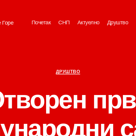
Почетак
СНП
Актуелно
Друштво
е Горе
Категорије
ДРУШТВО
творен пр
ународни с