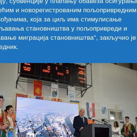
ју, субвенције у плаћању обавеза осигурањ
јећим и новорегистрованим пољопривредним
вођачима, која за циљ има стимулисање
љавања становништва у пољопривреди и
вање миграција становништва“, закључио је
едник.