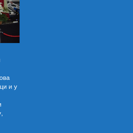
и
нова
ци и у
и
,