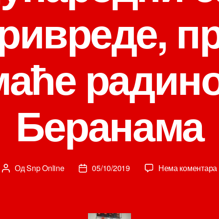
ивреде, п
маће радино
Беранама
Од
Snp Online
05/10/2019
Нема коментара
Аутор
Датум
чланка
чланка