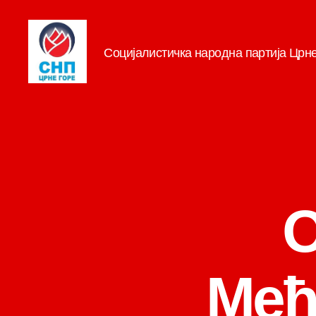
Социјалистичка народна партија Црн
СНП
О
Међ