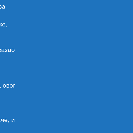
ва
ке,
казао
 овог
че, и