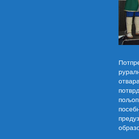
Потпр
рурал
отвара
потврд
пољопр
посебн
предуз
образ