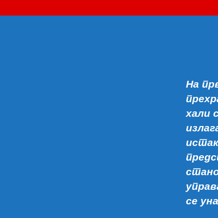
На пр
прехр
хали 
излаг
истак
предс
стано
управ
се ун