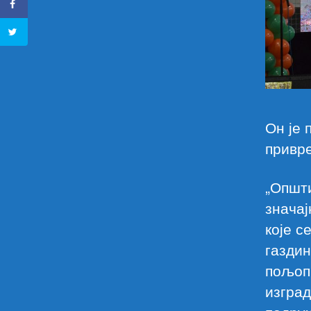
Он је 
привре
„Општи
значај
које 
газдин
пољоп
изград