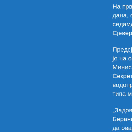
На прв
дана, 
седамд
Сјевер
Предс
је на 
Минис
Секрет
водоп
типа м
„Задов
Беран
да ова