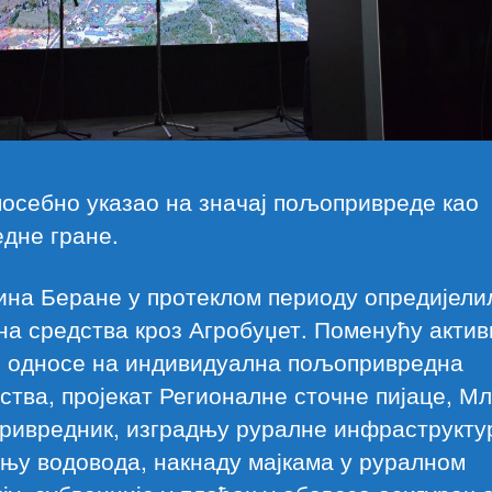
посебно указао на значај пољопривреде као
дне гране.
на Беране у протеклом периоду опредијелил
на средства кроз Агробуџет. Поменућу акти
се односе на индивидуална пољопривредна
ства, пројекат Регионалне сточне пијаце, М
ривредник, изградњу руралне инфраструкту
њу водовода, накнаду мајкама у руралном