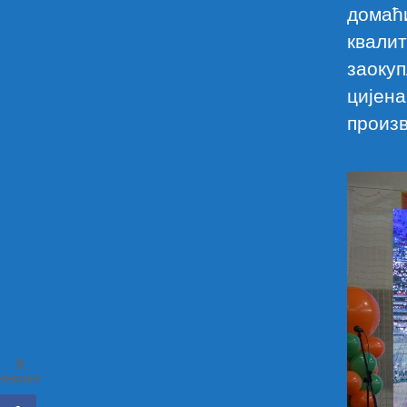
домаћ
квалит
заокуп
цијена
произв
0
SHARES