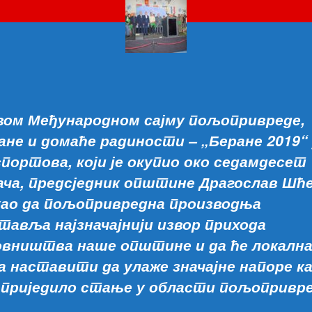
вом Међународном сајму пољопривреде,
ане и домаће радиности – „Беране 2019“
спортова, који је окупио око седамдесет
ача, предсједник општине Драгослав Шће
ао да пољопривредна производња
тавља најзначајнији извор прихода
вништва наше општине и да ће локалн
а наставити да улаже значајне напоре ка
априједило стање у области пољопривре