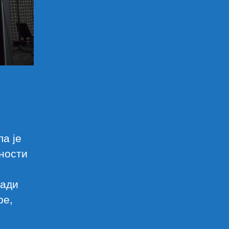
а је
вности
лади
ре,