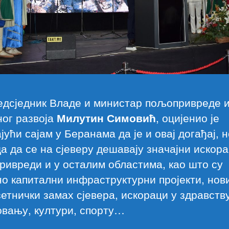
едсједник Владе и министар пољопривреде 
ног развоја
Милутин Симовић
, оцијенио је
јући сајам у Беранама да је и овај догађај, 
а да се на сјеверу дешавају значајни искора
ивреди и у осталим областима, као што су
о капитални инфраструктурни пројекти, нов
етнички замах сјевера, искораци у здравству
овању, култури, спорту…