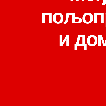
пољопр
и до