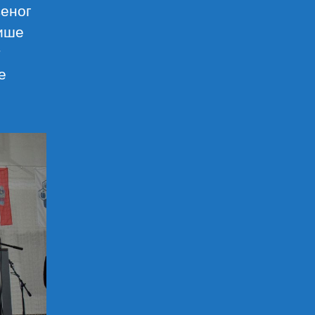
њеног
више
т
е