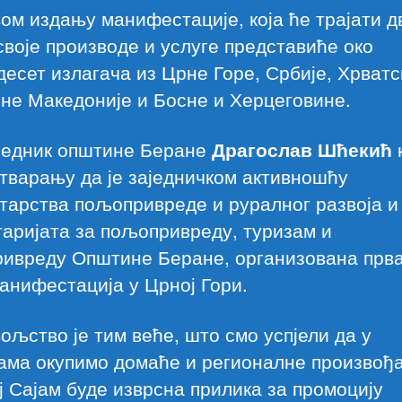
ом издању манифестације, која ће трајати д
своје производе и услуге представиће око
есет излагача из Црне Горе, Србије, Хрватс
не Македоније и Босне и Херцеговине.
једник општине Беране
Драгослав Шћекић
отварању да је заједничком активношћу
тарства пољопривреде и руралног развоја и
аријата за пољопривреду, туризам и
ривреду Општине Беране, организована прва
анифестација у Црној Гори.
ољство је тим веће, што смо успјели да у
ама окупимо домаће и регионалне произвођа
ј Сајам буде изврсна прилика за промоцију