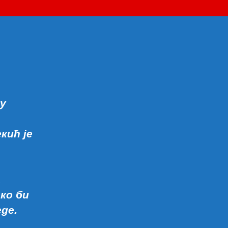
пољопривреде,
прехране
и
домаће
радиности
у
Беранама
 у
кић је
а
ко би
де.