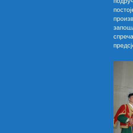
подруч
посто
произ
запош
спреча
предсј