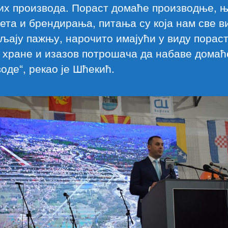
их производа. Пораст домаће производње, 
ета и брендирања, питања су која нам све 
љају пажњу, нарочито имајући у виду порас
 хране и изазов потрошача да набаве домаћ
оде“, рекао је Шћекић.