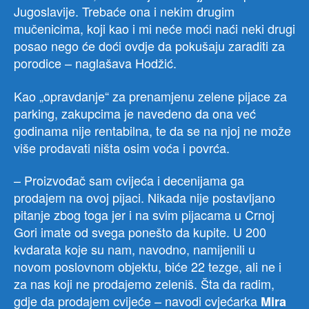
Jugoslavije. Trebaće ona i nekim drugim
mučenicima, koji kao i mi neće moći naći neki drugi
posao nego će doći ovdje da pokušaju zaraditi za
porodice – naglašava Hodžić.
Kao „opravdanje“ za prenamjenu zelene pijace za
parking, zakupcima je navedeno da ona već
godinama nije rentabilna, te da se na njoj ne može
više prodavati ništa osim voća i povrća.
– Proizvođač sam cvijeća i decenijama ga
prodajem na ovoj pijaci. Nikada nije postavljano
pitanje zbog toga jer i na svim pijacama u Crnoj
Gori imate od svega ponešto da kupite. U 200
kvdarata koje su nam, navodno, namijenili u
novom poslovnom objektu, biće 22 tezge, ali ne i
za nas koji ne prodajemo zeleniš. Šta da radim,
gdje da prodajem cvijeće – navodi cvjećarka
Mira