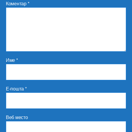
Коментар
*
Име
*
Е-пошта
*
Веб место