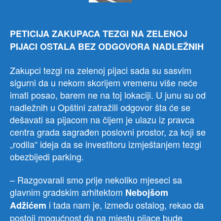
PETICIJA ZAKUPACA TEZGI NA ZELENOJ
PIJACI OSTALA BEZ ODGOVORA NADLEŽNIH
Zakupci tezgi na zelenoj pijaci sada su sasvim
sigurni da u nekom skorijem vremenu više neće
imati posao, barem ne na toj lokaciji. U junu su od
nadležnih u Opštini zatražili odgovor šta će se
dešavati sa pijacom na čijem je ulazu iz pravca
centra grada sagrađen poslovni prostor, za koji se
„rodila“ ideja da se investitoru izmještanjem tezgi
obezbijedi parking.
– Razgovarali smo prije nekoliko mjeseci sa
glavnim gradskim arhitektom
Nebojšom
i tada nam je, između ostalog, rekao da
Adžićem
postoji mogućnost da na mjestu pijace bude