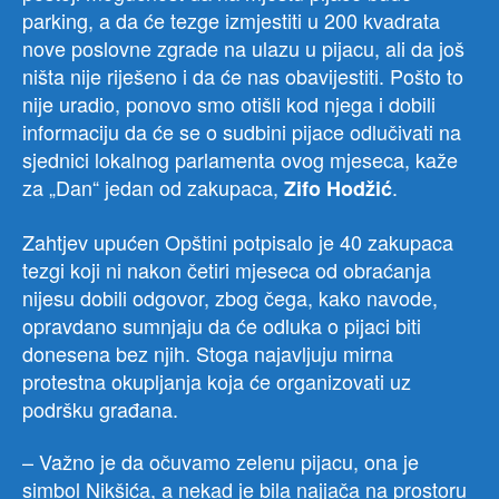
parking, a da će tezge izmjestiti u 200 kvadrata
nove poslovne zgrade na ulazu u pijacu, ali da još
ništa nije riješeno i da će nas obavijestiti. Pošto to
nije uradio, ponovo smo otišli kod njega i dobili
informaciju da će se o sudbini pijace odlučivati na
sjednici lokalnog parlamenta ovog mjeseca, kaže
za „Dan“ jedan od zakupaca,
.
Zifo Hodžić
Zahtjev upućen Opštini potpisalo je 40 zakupaca
tezgi koji ni nakon četiri mjeseca od obraćanja
nijesu dobili odgovor, zbog čega, kako navode,
opravdano sumnjaju da će odluka o pijaci biti
donesena bez njih. Stoga najavljuju mirna
protestna okupljanja koja će organizovati uz
podršku građana.
– Važno je da očuvamo zelenu pijacu, ona je
simbol Nikšića, a nekad je bila najjača na prostoru