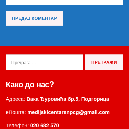
Претрага
за:
Како до нас?
Адреса:
Вака Ђуровића бр.5, Подгорица
еПошта:
medijskicentarsnpcg@gmail.com
Телефон:
020 682 570