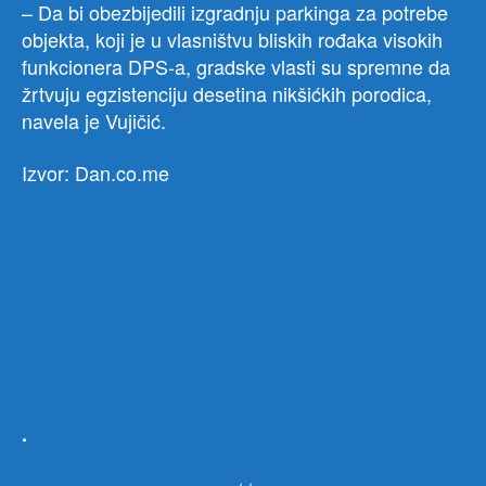
– Da bi obezbijedili izgradnju parkinga za potrebe
objekta, koji je u vlasništvu bliskih rođaka visokih
funkcionera DPS-a, gradske vlasti su spremne da
žrtvuju egzistenciju desetina nikšićkih porodica,
navela je Vujičić.
Izvor: Dan.co.me
.