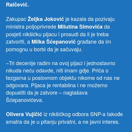
Raičević.
Zakupac
je kazala da pozivaju
Željka Joković
ministra poljoprivrede
da
Milutina Simovića
posjeti nikšićku pijacu i prosudi da li je treba
zatvoriti, a
građane da im
Milka Šćepanović
pomognu u borbi da je sačuvaju.
–Tri decenije radim na ovoj pijaci i jednostavno
nikuda neću odavde, niti imam gdje. Priča o
tezgama u poslovnom objektu nikome od nas ne
odgovara. Pijaca je rentabilna i ne možemo
dopustiti da je zatvore – naglašava
Šćepanovićeva.
iz nikšićkog odbora SNP-a takođe
Olivera Vujičić
smatra da je u pitanju privatni, a ne javni interes.