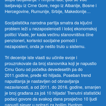
iseljavaju iz Crne Gore, nego iz Albanije, Bosne i
Hercegovine, Rumunije, Srbije, Makedonije…
Socijalistička narodna partija smatra da ključni
problem leži u nezaposlenosti i lošoj ekonomskoj
politici Vlade, jer kada većinu stanovništva čine
penzioneri, korisnici socijalne pomoći i
nezaposleni, onda je nešto trulo u sistemu.
Tri decenije iste vlasti su učinile svoje i
prouzrokovale da broj stanovnika koji je napustio
Crnu Goru od početka devedesetih pa do
2011.godine, pređe 40 hiljada. Poseban trend
napuštanja je nastavljen od obnavljanja
nezavisnosti, a od 2011. do 2016. godine, smanjen
je broj građana za još 10 hiljada! Trenutni statistički
podaci govore da svakog dana prosječno 10 ljudi
napusti sjever u potrazi za boljim životom.