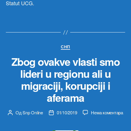
Statut UCG.
Категорије
СНП
Zbog ovakve vlasti smo
lideri u regionu ali u
migraciji, korupciji i
aferama
на
Од
Snp Online
01/10/2019
Нема коментара
Аутор
Датум
Zbo
чланка
чланка
ova