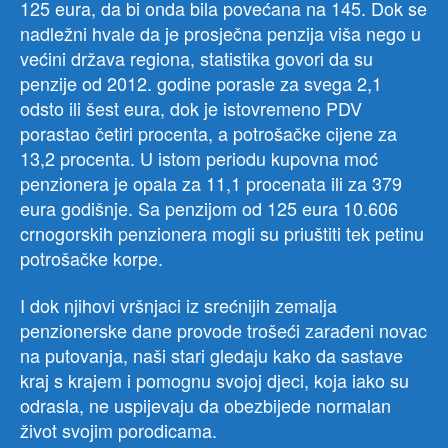
125 eura, da bi onda bila povećana na 145. Dok se
nadležni hvale da je prosječna penzija viša nego u
većini država regiona, statistika govori da su
penzije od 2012. godine porasle za svega 2,1
odsto ili šest eura, dok je istovremeno PDV
porastao četiri procenta, a potrošačke cijene za
13,2 procenta. U istom periodu kupovna moć
penzionera je opala za 11,1 procenata ili za 379
eura godišnje. Sa penzijom od 125 eura 10.606
crnogorskih penzionera mogli su priuštiti tek petinu
potrošačke korpe.
I dok njihovi vršnjaci iz srećnijih zemalja
penzionerske dane provode trošeći zarađeni novac
na putovanja, naši stari gledaju kako da sastave
kraj s krajem i pomognu svojoj djeci, koja iako su
odrasla, ne uspijevaju da obezbijede normalan
život svojim porodicama.