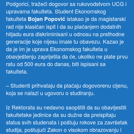
Podgorici, tražeći dogovor sa rukovodstvom UCG i
upravama fakulteta. Student Ekonomskog
fakulteta
istakao je da magistarski
Bojan Popović
rad nije klasičan ispit i da su plaćanjem dodatnih
hiljadu eura diskriminisani u odnosu na prethodne
generacije koje nijesu imale tu obavezu. Kazao je
da je im je uprava Ekonomskog fakulteta u
obavještenju zaprijetila da će, ukoliko ne plate prvu
ratu od 500 eura do danas, biti ispisani sa
fakulteta.
– Studenti prihvataju da plaćaju dogovorenu cijenu,
koja se nalazi u ugovoru o studiranju.
Iz Rektorata su nedavno saopštili da su obavijestili
fakultetske jedinice da su dužne da preispitaju
status svih studenata i poštuju rokove za završetak
studija, poštujući Zakon o visokom obrazovanju i