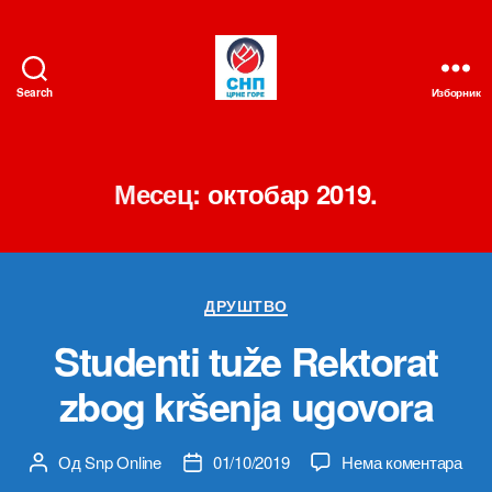
Search
Изборник
СНП
Месец:
октобар 2019.
Категорије
ДРУШТВО
Studenti tuže Rektorat
zbog kršenja ugovora
на
Од
Snp Online
01/10/2019
Нема коментара
Аутор
Датум
Stud
чланка
чланка