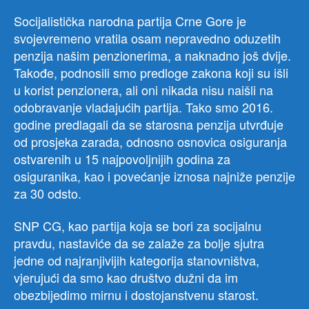
Socijalistička narodna partija Crne Gore je
svojevremeno vratila osam nepravedno oduzetih
penzija našim penzionerima, a naknadno još dvije.
Takođe, podnosili smo predloge zakona koji su išli
u korist penzionera, ali oni nikada nisu naišli na
odobravanje vladajućih partija. Tako smo 2016.
godine predlagali da se starosna penzija utvrđuje
od prosjeka zarada, odnosno osnovica osiguranja
ostvarenih u 15 najpovoljnijih godina za
osiguranika, kao i povećanje iznosa najniže penzije
za 30 odsto.
SNP CG, kao partija koja se bori za socijalnu
pravdu, nastaviće da se zalaže za bolje sjutra
jedne od najranjivijih kategorija stanovništva,
vjerujući da smo kao društvo dužni da im
obezbijedimo mirnu i dostojanstvenu starost.