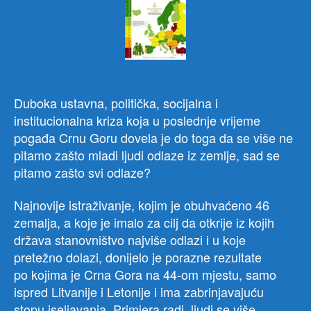
vlast
sm
lider
u
regi
ali
u
Duboka ustavna, politička, socijalna i
migra
institucionalna kriza koja u poslednje vrijeme
koru
pogađa Crnu Goru dovela je do toga da se više ne
i
pitamo zašto mladi ljudi odlaze iz zemlje, sad se
afe
pitamo zašto svi odlaze?
Najnovije istraživanje, kojim je obuhvaćeno 46
zemalja, a koje je imalo za cilj da otkrije iz kojih
država stanovništvo najviše odlazi i u koje
pretežno dolazi, donijelo je porazne rezultate
po kojima je Crna Gora na 44-om mjestu, samo
ispred Litvanije i Letonije i ima zabrinjavajuću
stopu iseljavanja. Primjera radi, ljudi se više