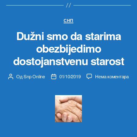
Категорије
СНП
Dužni smo da starima
obezbijedimo
dostojanstvenu starost
на
Од
Snp Online
01/10/2019
Нема коментара
Аутор
Датум
Duž
чланка
чланка
sm
da
star
obez
dost
star