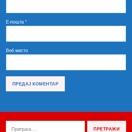
Е-пошта
*
Веб место
Претрага
за: