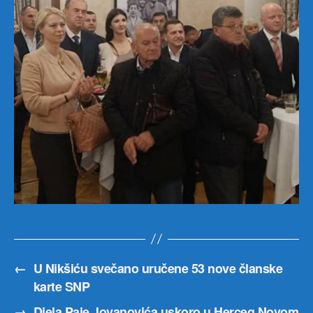
←
U Nikšiću svečano uručene 53 nove članske
karte SNP
→
Djela Paje Jovanovića uskoro u Herceg Novom