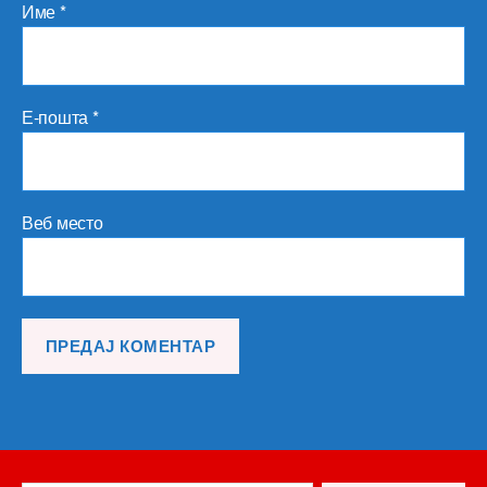
Име
*
Е-пошта
*
Веб место