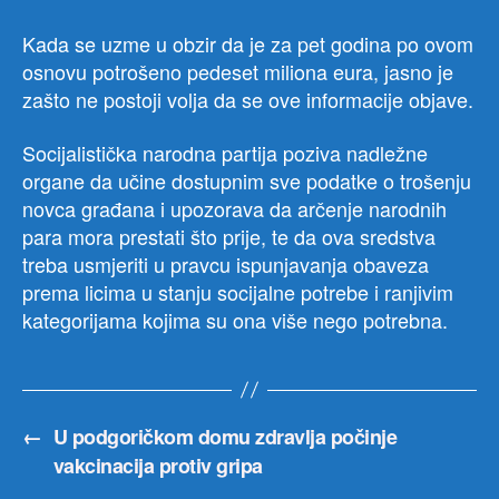
Kada se uzme u obzir da je za pet godina po ovom
osnovu potrošeno pedeset miliona eura, jasno je
zašto ne postoji volja da se ove informacije objave.
Socijalistička narodna partija poziva nadležne
organe da učine dostupnim sve podatke o trošenju
novca građana i upozorava da arčenje narodnih
para mora prestati što prije, te da ova sredstva
treba usmjeriti u pravcu ispunjavanja obaveza
prema licima u stanju socijalne potrebe i ranjivim
kategorijama kojima su ona više nego potrebna.
←
U podgoričkom domu zdravlja počinje
vakcinacija protiv gripa