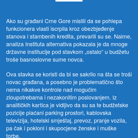
prije
Ako su građani Crne Gore mislili da se pohlepa
funkcionera vlasti iscrpila kroz obezbjeđenje
stanova i stambenih kredita, prevarili su se. Naime,
analiza Instituta alternativa pokazala je da mnoge
državne institucije pod stavkom „ostalo“ u budžetu
troše basnoslovne sume novca.
Ova stavka se koristi da bi se sakrilo na šta se troši
novac građana, a posebno je problematično što
nema nikakve kontrole nad mogućim
zloupotrebama i nezakonitim poslovanjem. Iz
analitičkih kartica je vidljivo da su sa te budžetske
pozicije plaćani parking prostori, kablovska
televizija, hotelski smještaj, prevoz, pranje vozila,
pa čak i pokloni i skupocjene ženske i muške
torbe.