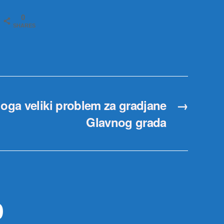
sati
0
SHARES
loga veliki problem za gradjane
→
Glavnog grada
р