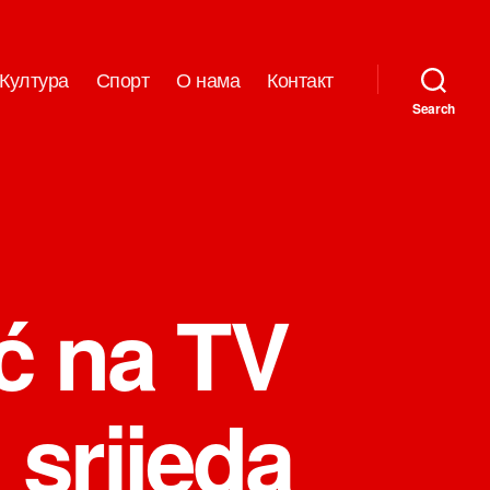
Култура
Спорт
О нама
Контакт
Search
ć na TV
 srijeda