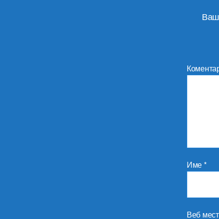
Ваш
Комента
Име
*
Веб мес