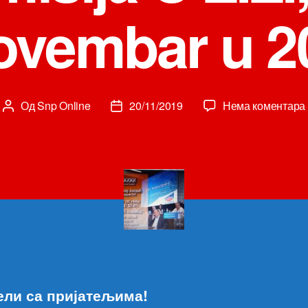
ovembar u 20
Од
Snp Online
20/11/2019
Нема коментара
Аутор
Датум
чланка
чланка
ели са пријатељима!