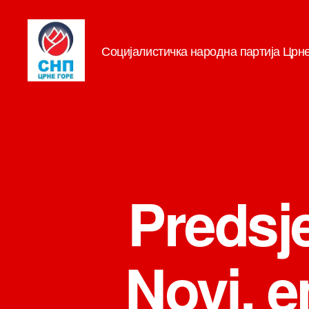
Социјалистичка народна партија Црн
СНП
Predsj
Novi, e