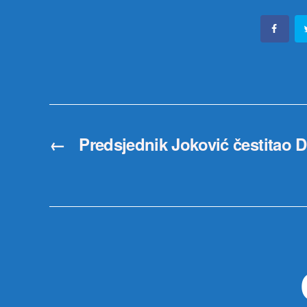
←
Predsjednik Joković čestitao D