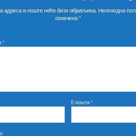
а адреса е-поште неће бити објављена.
Неопходна пољ
означена
*
р
*
Е-пошта
*
то