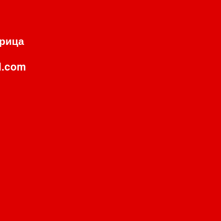
орица
l.com