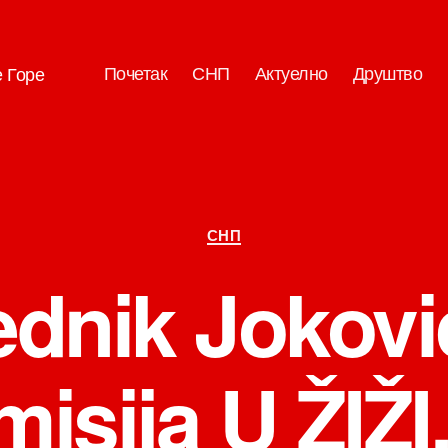
Почетак
СНП
Актуелно
Друштво
е Горе
Категорије
СНП
ednik Jokovi
misija U ŽIŽI,