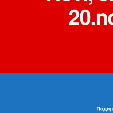
20.n
Подиј