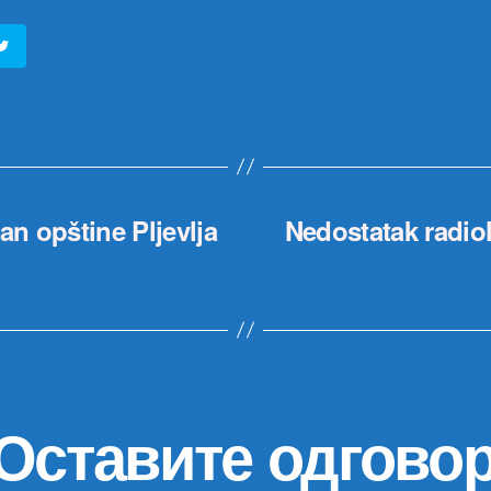
an opštine Pljevlja
Nedostatak radio
Оставите одгово