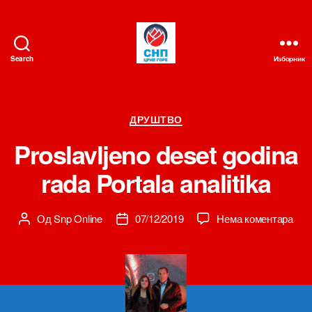
Search
Изборник
СНП
Категорије
ДРУШТВО
Proslavljeno deset godina
rada Portala analitika
на
Од
Snp Online
07/12/2019
Нема коментара
Аутор
Датум
Pros
чланка
чланка
dese
godi
rada
Port
anal