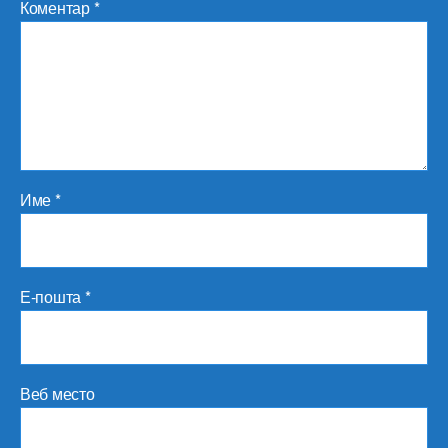
Коментар
*
Име
*
Е-пошта
*
Веб место