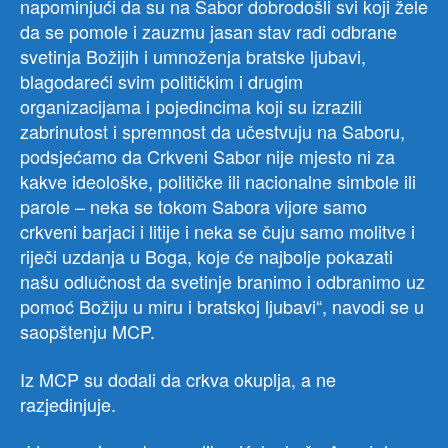
napominjući da su na Sabor dobrodošli svi koji žele
da se pomole i zauzmu jasan stav radi odbrane
svetinja Božijih i umnoženja bratske ljubavi,
blagodareći svim političkim i drugim
organizacijama i pojedincima koji su izrazili
zabrinutost i spremnost da učestvuju na Saboru,
podsjećamo da Crkveni Sabor nije mjesto ni za
kakve ideološke, političke ili nacionalne simbole ili
parole – neka se tokom Sabora vijore samo
crkveni barjaci i litije i neka se čuju samo molitve i
riječi uzdanja u Boga, koje će najbolje pokazati
našu odlučnost da svetinje branimo i odbranimo uz
pomoć Božiju u miru i bratskoj ljubavi“, navodi se u
saopštenju MCP.
Iz MCP su dodali da crkva okuplja, a ne
razjedinjuje.