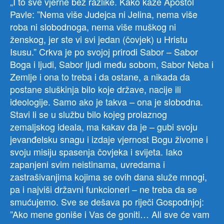
„I to sve vjerne bez razlike. Kako kaže Apostol
Pavle: ”Nema više Judejca ni Jelina, nema više
roba ni slobodnoga, nema više muškog ni
ženskog, jer ste vi svi jedan (čovjek) u Hristu
Isusu.” Crkva je po svojoj prirodi Sabor – Sabor
Boga i ljudi, Sabor ljudi među sobom, Sabor Neba i
Zemlje i ona to treba i da ostane, a nikada da
postane sluškinja bilo koje države, nacije ili
ideologije. Samo ako je takva – ona je slobodna.
Stavi li se u službu bilo kojeg prolaznog
zemaljskog ideala, ma kakav da je – gubi svoju
jevanđelsku snagu i izdaje vjernost Bogu živome i
svoju misiju spasenja čovjeka i svijeta. Iako
zapanjeni svim neistinama, uvredama i
zastrašivanjima kojima se ovih dana služe mnogi,
pa i najviši državni funkcioneri – ne treba da se
smućujemo. Sve se dešava po riječi Gospodnjoj:
”Ako mene goniše i Vas će goniti… Ali sve će vam