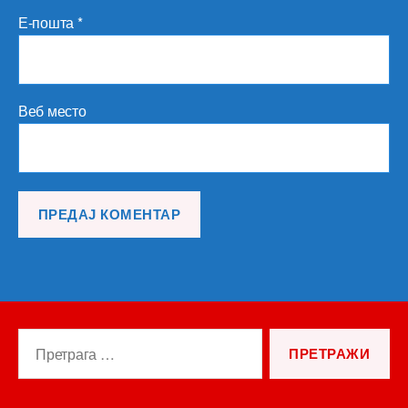
Е-пошта
*
Веб место
Претрага
за: