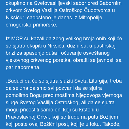
okupimo na Svetovasilijevski sabor pred Sabornim
crkvom Svetog Vasilija Ostroškog Čudotvorca u
Nikšiću“, saopšteno je danas iz Mitropolije
crnogorsko-primorske.
Iz MCP su kazali da zbog velikog broja onih koji će
se sjutra okupiti u Nikšiću, dužni su, u pastirskoj
brizi za spasenje duša i očuvanje osveštanog
vjekovnog crkvenog poretka, obratiti se javnosti sa
par napomena.
„Budući da će se sjutra služiti Sveta Liturgija, treba
da se zna da smo svi pozvani da se sjutra
pomolimo Bogu pred moštima Njegovoga vjernoga
sluge Svetog Vasilija Ostroškog, ali da se sjutra
mogu pričestiti samo oni koji su kršteni u
Pravoslavnoj Crkvi, koji se trude na putu Božijem i
koji poste ovaj Božićni post, koji je u toku. Takođe,