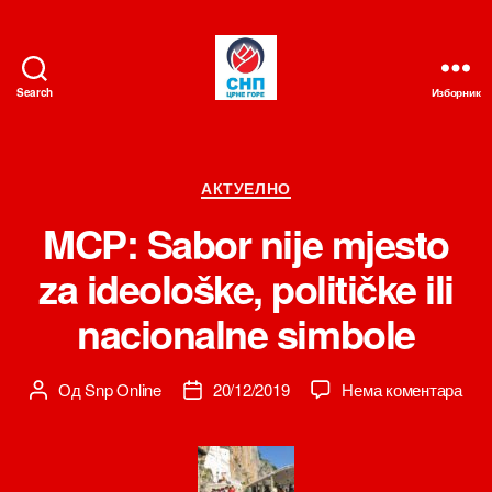
Search
Изборник
СНП
Категорије
АКТУЕЛНО
MCP: Sabor nije mjesto
za ideološke, političke ili
nacionalne simbole
на
Од
Snp Online
20/12/2019
Нема коментара
Аутор
Датум
MCP
чланка
чланка
Sab
nije
mje