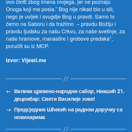
ovo činiti zbog imena mojega, jer ne poznaju
Onoga koji me posla.” Bog nije nikad bio u sili,
nego je uvijek i svugdje Bog u pravdi. Samo to
ćemo na Saboru i da tražimo – pravdu Božiju i
pravdu ljudsku za našu Crkvu, za naše svetinje, za
naše hramove, manastire i grobove predaka“,
poručili su iz MCP.
Izvor: Vijesti.me
←
Велики црквено-народни сабор, Никшић 21.
децембар: Свети Василије зове!
→
Предсједник Шћекић на радном доручку са
новинарима