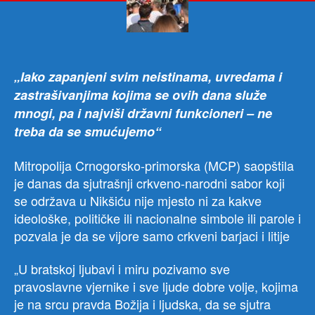
za
ideo
poli
ili
naci
„Iako zapanjeni svim neistinama, uvredama i
simb
zastrašivanjima kojima se ovih dana služe
mnogi, pa i najviši državni funkcioneri – ne
treba da se smućujemo“
Mitropolija Crnogorsko-primorska (MCP) saopštila
je danas da sjutrašnji crkveno-narodni sabor koji
se održava u Nikšiću nije mjesto ni za kakve
ideološke, političke ili nacionalne simbole ili parole i
pozvala je da se vijore samo crkveni barjaci i litije
„U bratskoj ljubavi i miru pozivamo sve
pravoslavne vjernike i sve ljude dobre volje, kojima
je na srcu pravda Božija i ljudska, da se sjutra