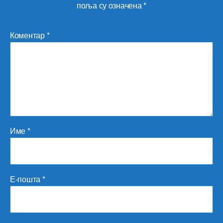
поља су означена
*
Коментар
*
Име
*
Е-пошта
*