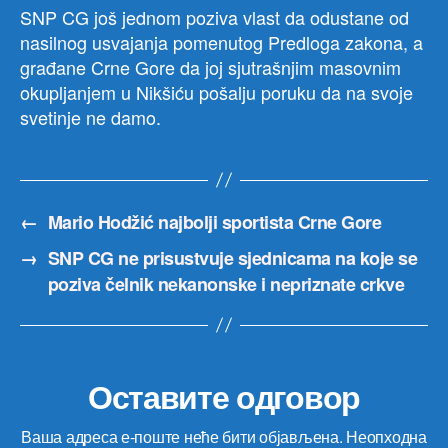
SNP CG još jednom poziva vlast da odustane od
nasilnog usvajanja pomenutog Predloga zakona, a
građane Crne Gore da joj sjutrašnjim masovnim
okupljanjem u Nikšiću pošalju poruku da na svoje
svetinje ne damo.
←
Mario Hodžić najbolji sportista Crne Gore
→
SNP CG ne prisustvuje sjednicama na koje se
poziva čelnik nekanonske i nepriznate crkve
Оставите одговор
Ваша адреса е-поште неће бити објављена.
Неопходна