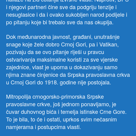
i njegovi partneri čine sve da podgriju tenzije i
nesuglasice i da i ovako sukobljen narod podijele i
po pitanju koje bi trebalo sve da nas okuplja.
Dok međunarodna javnost, građani, unutrašnje
snage koje žele dobro Crnoj Gori, pa i Vatikan,
pozivaju da se ovo pitanje riješi u pravcu
ostvarivanja maksimalne koristi za sve vjerske
zajednice, vlast je uporna u dokazivanju samo
njima znane činjenice da Srpska pravoslavna crkva
u Crnoj Gori do 1918. godine nije postojala.
Mitropolija crnogorsko-primorska Srpske
pravoslavne crkve, još jednom ponavljamo, je
čuvar duhovnog bića i temelja istinske Crne Gore.
To je bila, to će i ostati, uprkos svim nečasnim
namjerama i postupcima vlasti.