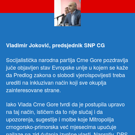
odu
od
nasi
usva
pred
zak
o
Vladimir Joković, predsjednik SNP CG
slob
vjer
Socijalistička narodna partija Crne Gore pozdravlja
juče objavljen stav Evropske unije u kojem se kaže
da Predlog zakona o slobodi vjeroispovijesti treba
urediti na inkluzivan način koji sve okuplja
zainteresovane strane.
Iako Vlada Crne Gore tvrdi da je postupila upravo
na taj način, ističem da to nije slučaj i da
upozorenja, sugestije i molbe koje Mitropolija
crnogorsko-primorska već mjesecima upućuje
nailaze na zid ćutanja izvršne vlasti. Naprotiv, DPS