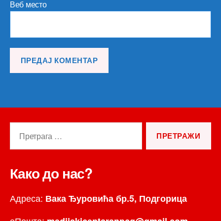
Веб место
Претрага
за:
Како до нас?
Адреса:
Вака Ђуровића бр.5, Подгорица
еПошта:
medijskicentarsnpcg@gmail.com