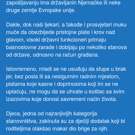
zapošljavanju ima državljanin Njemačke ili neke
druge zemlje Evropske unije.
Dakle, dok naši ljekari, a takođe i prosvjetari muku
muče da obezbijede pristojne plate i krov nad
glavom, visoki državni funkcioneri primaju
basnoslovne zarade i dobijaju po nekoliko stanova
od države, odnosno na račun građana.
Istovremeno, mladi se ne usuđuju da stupe u brak
jer, bez posla ili sa nesigurnim radnim mjestom,
platama koje kasne i doprinosima koji im se ne
uplaćuju, ne mogu da se uhvate u koštac sa svim
izazovima koje donosi savremeni način života.
Djeca, jedna od najranjivijih kategorija
stanovništva, zakinuta su za dječiji dodatak koji bi
roditeljima olakšao makar dio brige za njih.