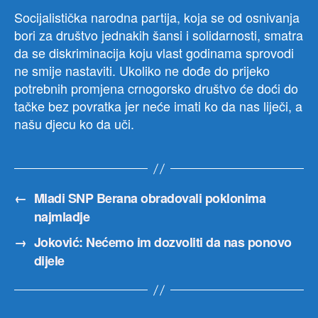
Socijalistička narodna partija, koja se od osnivanja
bori za društvo jednakih šansi i solidarnosti, smatra
da se diskriminacija koju vlast godinama sprovodi
ne smije nastaviti. Ukoliko ne dođe do prijeko
potrebnih promjena crnogorsko društvo će doći do
tačke bez povratka jer neće imati ko da nas liječi, a
našu djecu ko da uči.
←
Mladi SNP Berana obradovali poklonima
najmladje
→
Joković: Nećemo im dozvoliti da nas ponovo
dijele