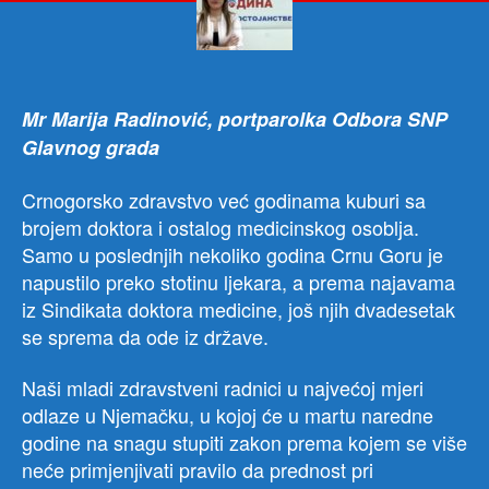
dov
do
kola
sis
Mr Marija Radinović, portparolka Odbora SNP
Glavnog grada
Crnogorsko zdravstvo već godinama kuburi sa
brojem doktora i ostalog medicinskog osoblja.
Samo u poslednjih nekoliko godina Crnu Goru je
napustilo preko stotinu ljekara, a prema najavama
iz Sindikata doktora medicine, još njih dvadesetak
se sprema da ode iz države.
Naši mladi zdravstveni radnici u najvećoj mjeri
odlaze u Njemačku, u kojoj će u martu naredne
godine na snagu stupiti zakon prema kojem se više
neće primjenjivati pravilo da prednost pri