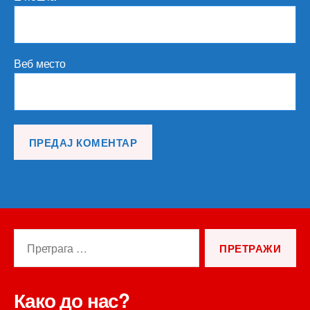
Веб место
Претрага
за:
Како до нас?