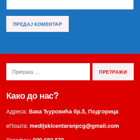
Претрага
за:
Како до нас?
Адреса:
Вака Ђуровића бр.5, Подгорица
еПошта:
medijskicentarsnpcg@gmail.com
Телефон: