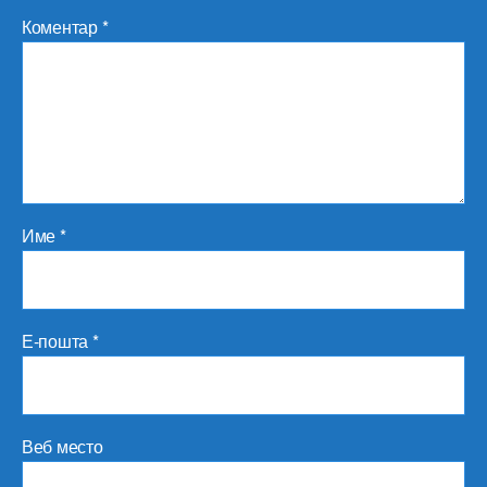
Коментар
*
Име
*
Е-пошта
*
Веб место