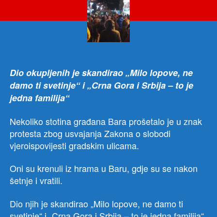
iska
neza
usv
Zak
o
slob
vjer
Dio okupljenih je skandirao „Milo lopove, ne
damo ti svetinje“ i „Crna Gora i Srbija – to je
jedna familija“
Nekoliko stotina građana Bara prošetalo je u znak
protesta zbog usvajanja Zakona o slobodi
vjeroispovijesti gradskim ulicama.
Oni su krenuli iz hrama u Baru, gdje su se nakon
šetnje i vratili.
Dio njih je skandirao „Milo lopove, ne damo ti
svetinje“ i „Crna Gora i Srbija – to je jedna familija“.