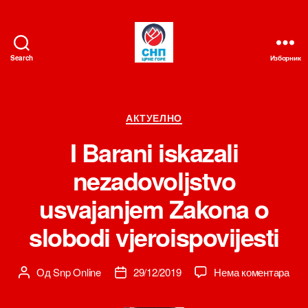
Search
Изборник
СНП
Категорије
АКТУЕЛНО
I Barani iskazali
nezadovoljstvo
usvajanjem Zakona o
slobodi vjeroispovijesti
на
Од
Snp Online
29/12/2019
Нема коментара
Аутор
Датум
I
чланка
чланка
Bara