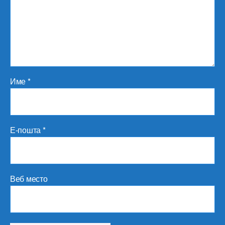
Име
*
Е-пошта
*
Веб место