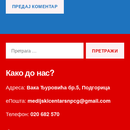
Претрага
за:
Како до нас?
Адреса:
Вака Ђуровића бр.5, Подгорица
еПошта:
medijskicentarsnpcg@gmail.com
Телефон:
020 682 570