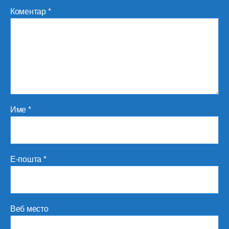
Коментар
*
Име
*
Е-пошта
*
Веб место