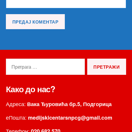
Претрага
за:
Како до нас?
Адреса:
Вака Ђуровића бр.5, Подгорица
еПошта:
medijskicentarsnpcg@gmail.com
Телефон:
020 682 570