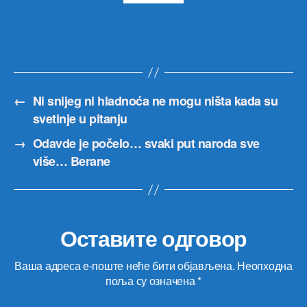
←
Ni snijeg ni hladnoća ne mogu ništa kada su
svetinje u pitanju
→
Odavde je počelo… svaki put naroda sve
više… Berane
Оставите одговор
Ваша адреса е-поште неће бити објављена.
Неопходна
поља су означена
*