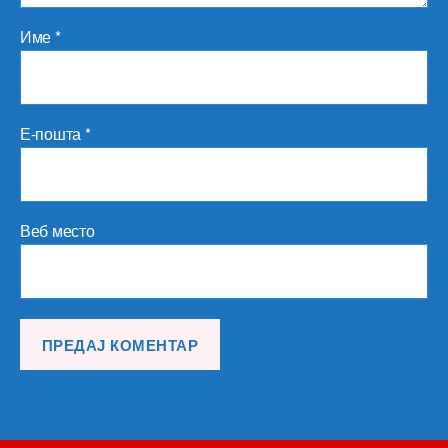
Име
*
Е-пошта
*
Веб место