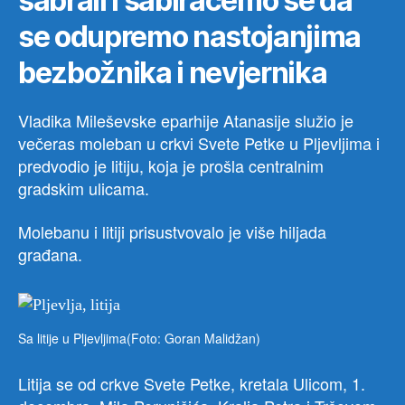
sabrali i sabiraćemo se da
se odupremo nastojanjima
bezbožnika i nevjernika
Vladika Mileševske eparhije Atanasije služio je
večeras moleban u crkvi Svete Petke u Pljevljima i
predvodio je litiju, koja je prošla centralnim
gradskim ulicama.
Molebanu i litiji prisustvovalo je više hiljada
građana.
Sa litije u Pljevljima(Foto: Goran Malidžan)
Litija se od crkve Svete Petke, kretala Ulicom, 1.