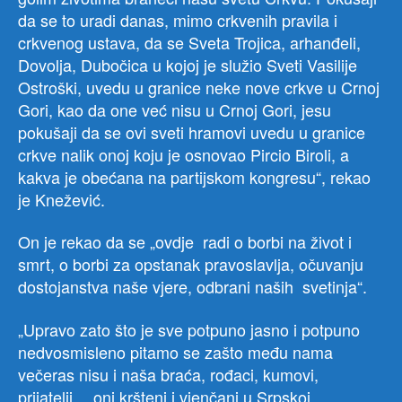
da se to uradi danas, mimo crkvenih pravila i
crkvenog ustava, da se Sveta Trojica, arhanđeli,
Dovolja, Dubočica u kojoj je služio Sveti Vasilije
Ostroški, uvedu u granice neke nove crkve u Crnoj
Gori, kao da one već nisu u Crnoj Gori, jesu
pokušaji da se ovi sveti hramovi uvedu u granice
crkve nalik onoj koju je osnovao Pircio Biroli, a
kakva je obećana na partijskom kongresu“, rekao
je Knežević.
On je rekao da se „ovdje radi o borbi na život i
smrt, o borbi za opstanak pravoslavlja, očuvanju
dostojanstva naše vjere, odbrani naših svetinja“.
„Upravo zato što je sve potpuno jasno i potpuno
nedvosmisleno pitamo se zašto među nama
večeras nisu i naša braća, rođaci, kumovi,
prijatelji… oni kršteni i vjenčani u Srpskoj