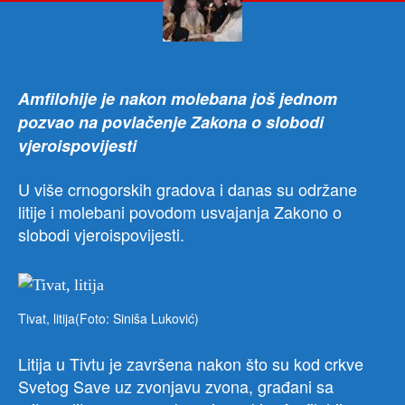
Okup
se
više
hilja
gra
Amfilohije je nakon molebana još jednom
pozvao na povlačenje Zakona o slobodi
vjeroispovijesti
U više crnogorskih gradova i danas su održane
litije i molebani povodom usvajanja Zakono o
slobodi vjeroispovijesti.
Tivat, litija(Foto: Siniša Luković)
Litija u Tivtu je završena nakon što su kod crkve
Svetog Save uz zvonjavu zvona, građani sa