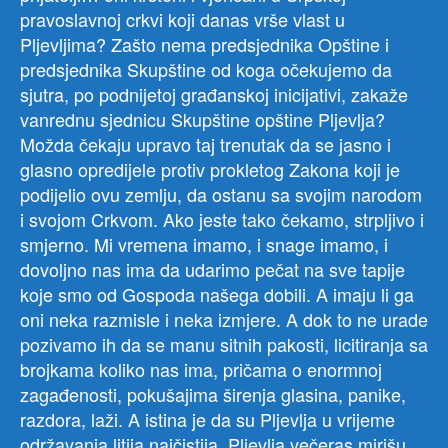
pravoslavnoj crkvi koji danas vrše vlast u
Pljevljima? Zašto nema predsjednika Opštine i
predsjednika Skupštine od koga očekujemo da
sjutra, po podnijetoj građanskoj inicijativi, zakaže
vanrednu sjednicu Skupštine opštine Pljevlja?
Možda čekaju upravo taj trenutak da se jasno i
glasno opredijele protiv prokletog Zakona koji je
podijelio ovu zemlju, da ostanu sa svojim narodom
i svojom Crkvom. Ako jeste tako čekamo, strpljivo i
smjerno. Mi vremena imamo, i snage imamo, i
dovoljno nas ima da udarimo pečat na sve tapije
koje smo od Gospoda našega dobili. A imaju li ga
oni neka razmisle i neka izmjere. A dok to ne urade
pozivamo ih da se manu sitnih pakosti, licitiranja sa
brojkama koliko nas ima, pričama o enormnoj
zagađenosti, pokušajima širenja glasina, panike,
razdora, laži. A istina je da su Pljevlja u vrijeme
održavanja litija najčistija. Pljevlja večeras mirišu