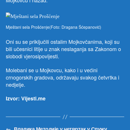
Mojkovcu i nazad.
Mještani sela Prošćenje(Foto: Dragana Šćepanović)
Oni su se priključili ostalim Mojkovčanima, koji su
bili učesnici litije u znak neslaganja sa Zakonom o
slobodi vjerosipovijesti.
Molebani se u Mojkovcu, kako i u većini
crnogorskih gradova, održavaju svakog četvrtka i
nedjelje.
Izvor: Vijesti.me
←
Владика Методије у четвртак у Спужу