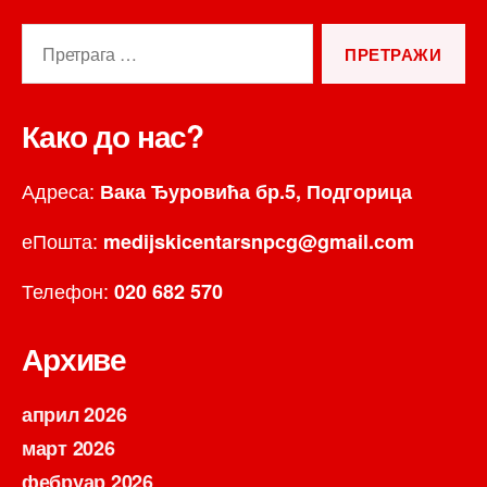
Претрага
за:
Како до нас?
Адреса:
Вака Ђуровића бр.5, Подгорица
еПошта:
medijskicentarsnpcg@gmail.com
Телефон:
020 682 570
Архиве
април 2026
март 2026
фебруар 2026