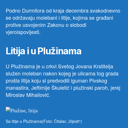
Podno Durmitora od kraja decembra svakodnevno
se održavaju molebani i litije, kojima se građani
protive usvojenim Zakonu o slobodi
vjeroispovijesti.
Litija i u Plužinama
U Plužinama je u crkvi Svetog Jovana Krstitelja
služen moleban nakon kojeg je ulicama tog grada
prošla litija koju si predvodili iguman Pivskog
manastira, Jeftimije Škuletić i plužinski paroh, jerej
Miroslav Mihailović.
Sa litije u Plužinama(Foto: Čitalac „Vijesti“)