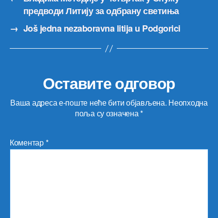
предводи Литију за одбрану светиња
→
Još jedna nezaboravna litija u Podgorici
Оставите одговор
Ваша адреса е-поште неће бити објављена.
Неопходна
поља су означена
*
Коментар
*