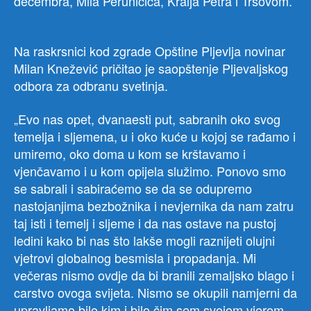
decembra, Mila Peruničića, Kralja Petra i Tršovom.
Na raskrsnici kod zgrade Opštine Pljevlja novinar
Milan Knežević pričitao je saopštenje Pljevaljskog
odbora za odbranu svetinja.
„Evo nas opet, dvanaesti put, sabranih oko svog
temelja i sljemena, u i oko kuće u kojoj se rađamo i
umiremo, oko doma u kom se krštavamo i
vjenčavamo i u kom opijela služimo. Ponovo smo
se sabrali i sabiraćemo se da se odupremo
nastojanjima bezbožnika i nevjernika da nam zatru
taj isti i temelj i sljeme i da nas ostave na pustoj
ledini kako bi nas što lakše mogli raznijeti olujni
vjetrovi globalnog besmisla i propadanja. Mi
večeras nismo ovdje da bi branili zemaljsko blago i
carstvo ovoga svijeta. Nismo se okupili namjerni da
upravljamo bilo kim i bilo čim sem svojom vjerom,