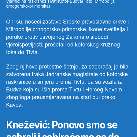
Vjernici na raskrsnici Tivat-Kotor-Budva(Foto: Mitropolija
crnogorsko-primorska)
Oni su, noseći zastave Srpske pravoslavne crkve i
Mitropolije crnogorsko-primorske, ikone svetitelja i
poruke protiv usvojenog Zakona o slobodi
vjeroispovijesti, prošetali od kotorskog kružnog
toka do Tivta.
Zbog njihove protestne šetnje, za saobraćaj je bila
zatvorena traka Jadranske magistrale od kotorske
raskrsnice u smjeru prema Tivtu, pa su vozila iz
Budve koja su išla prema Tivtu i Herceg Novom
zbog toga preusmjeravana na stari put preko
Kavča.
Knežević: Ponovo smo se