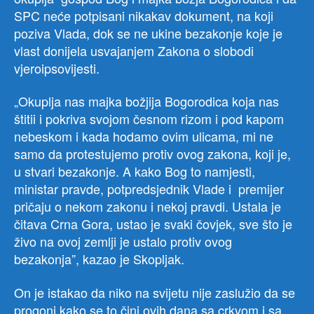
SPC neće potpisani nikakav dokument, na koji
poziva Vlada, dok se ne ukine bezakonje koje je
vlast donijela usvajanjem Zakona o slobodi
vjeroipsovijesti.
„Okuplja nas majka božjija Bogorodica koja nas
štitii i pokriva svojom česnom rizom i pod kapom
nebeskom i kada hodamo ovim ulicama, mi ne
samo da protestujemo protiv ovog zakona, koji je,
u stvari bezakonje. A kako Bog to namjesti,
ministar pravde, potpredsjednik Vlade i premijer
pričaju o nekom zakonu i nekoj pravdi. Ustala je
čitava Crna Gora, ustao je svaki čovjek, sve što je
živo na ovoj zemlji je ustalo protiv ovog
bezakonja”, kazao je Skopljak.
On je istakao da niko na svijetu nije zaslužio da se
progoni kako se to čini ovih dana sa crkvom i sa