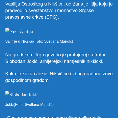
Vasilija Ostroškog u Nikšiću, održana je litija koju je
predvodilo sveštenstvo i monaštvo Srpske
pravoslavne crkve (SPC).
Sa litije u Nikšiću(Foto: Svetlana Mandić)
Na gradskom Trgu govorio je protojerej stafrofor
Slobodan Jokić, arhijerejski namjesnik nikšićki.
Kako je kazao Jokić, Nikšić se i zbog građana zove
gospodinom gradom.
Jokić(Foto: Svetlana Mandić)
„Ovaj grad sa vama u njemu nikada nije povio