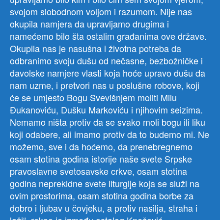
svojom slobodnom voljom i razumom. Nije nas
okupila namjera da upravljamo drugima i
namećemo bilo šta ostalim građanima ove države.
Okupila nas je nasušna i životna potreba da
odbranimo svoju dušu od nečasne, bezbožničke i
đavolske namjere vlasti koja hoće upravo dušu da
nam uzme, i pretvori nas u poslušne robove, koji
će se umjesto Bogu Svevišnjem moliti Milu
Đukanoviću, Dušku Markoviću i njihovim seizima.
Nemamo ništa protiv da se svako moli bogu ili liku
koji odabere, ali imamo protiv da to budemo mi. Ne
možemo, sve i da hoćemo, da prenebregnemo
osam stotina godina istorije naše svete Srpske
pravoslavne svetosavske crkve, osam stotina
godina neprekidne svete liturgije koja se služi na
ovim prostorima, osam stotina godina borbe za
dobro i ljubav u čovjeku, a protiv nasilja, straha i
laži“, rekao je između ostalog Knežević.