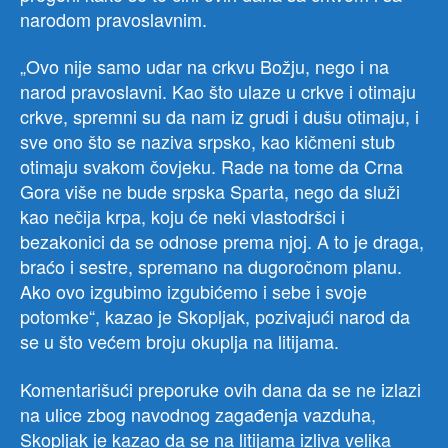
narodom pravoslavnim.
„Ovo nije samo udar na crkvu Božju, nego i na
narod pravoslavni. Kao što ulaze u crkve i otimaju
crkve, spremni su da nam iz grudi i dušu otimaju, i
sve ono što se naziva srpsko, kao kičmeni stub
otimaju svakom čovjeku. Rade na tome da Crna
Gora više ne bude srpska Sparta, nego da služi
kao nečija krpa, koju će neki vlastodršci i
bezakonici da se odnose prema njoj. A to je draga,
braćo i sestre, spremano na dugoročnom planu.
Ako ovo izgubimo izgubićemo i sebe i svoje
potomke“, kazao je Skopljak, pozivajući narod da
se u što većem broju okuplja na litijama.
Komentarišući preporuke ovih dana da se ne izlazi
na ulice zbog navodnog zagađenja vazduha,
Skopljak je kazao da se na litijama izliva velika