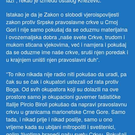
Istakao je da je Zakon o slobodi vjeroispovijesti
zakon protiv Srpske pravoslavne crkve u Crnoj
Gori i nije samo pokušaj da se oduzmu materijalna
i ovozemaljska dobra „naše svete Crkve, trudom i
mukom sticana vjekovima, već i namjera i pokušaj
da se oduzme ime naše crkve, sruši njen poredak i
u krajnjem uništi njen pravoslavni duh“.
“To niko nikada nije radio niti pokušao da uradi, pa
čak su se čak i okupatori ustezali od rata protiv
Boga. Od svih okupatora koji su dolazili na ove
prostore samo je okupacioni guverner fašističke
Italije Pircio Biroli pokušao da napravi pravoslavnu
crkvu u granicama marionetske Crne Gore. Samo
tada, i nikad prije i nikad poslije, samo u ono
vrijeme kada su ubijani mitropoliti i sveštenici,
golim životima braneći našu svetu Crkvu. Pokušaji