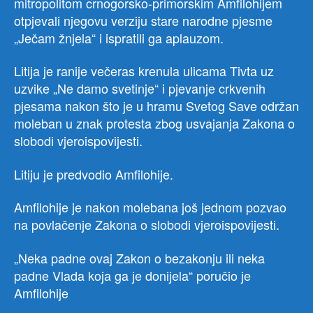
mitropolitom crnogorsko-primorskim Amfilohijem
otpjevali njegovu verziju stare narodne pjesme
„Ječam žnjela“ i ispratili ga aplauzom.
Litija je ranije večeras krenula ulicama Tivta uz
uzvike „Ne damo svetinje“ i pjevanje crkvenih
pjesama nakon što je u hramu Svetog Save održan
moleban u znak protesta zbog usvajanja Zakona o
slobodi vjeroispovijesti.
Litiju je predvodio Amfilohije.
Amfilohije je nakon molebana još jednom pozvao
na povlačenje Zakona o slobodi vjeroispovijesti.
„Neka padne ovaj Zakon o bezakonju ili neka
padne Vlada koja ga je donijela“ poručio je
Amfilohije