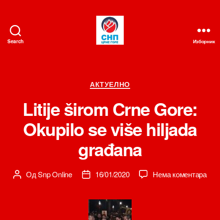
Search
Изборник
СНП
Категорије
АКТУЕЛНО
Litije širom Crne Gore:
Okupilo se više hiljada
građana
на
Од
Snp Online
16/01/2020
Нема коментара
Аутор
Датум
Litije
чланка
чланка
šir
Crn
Gor