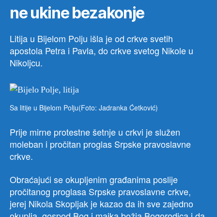
ne ukine bezakonje
Litija u Bijelom Polju išla je od crkve svetih
apostola Petra i Pavla, do crkve svetog Nikole u
Nikoljcu.
Sa litije u Bijelom Polju(Foto: Jadranka Ćetković)
Prije mirne protestne šetnje u crkvi je služen
moleban i pročitan proglas Srpske pravoslavne
crkve.
Obraćajući se okupljenim građanima poslije
pročitanog proglasa Srpske pravoslavne crkve,
jerej Nikola Skopljak je kazao da ih sve zajedno
okuplja gospod Bog i majka božja Bogorodica i da