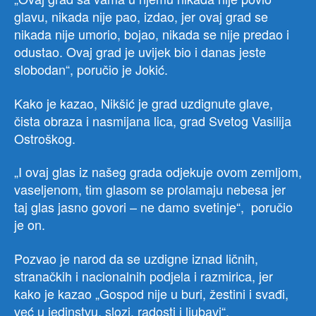
glavu, nikada nije pao, izdao, jer ovaj grad se
nikada nije umorio, bojao, nikada se nije predao i
odustao. Ovaj grad je uvijek bio i danas jeste
slobodan“, poručio je Jokić.
Kako je kazao, Nikšić je grad uzdignute glave,
čista obraza i nasmijana lica, grad Svetog Vasilija
Ostroškog.
„I ovaj glas iz našeg grada odjekuje ovom zemljom,
vaseljenom, tim glasom se prolamaju nebesa jer
taj glas jasno govori – ne damo svetinje“, poručio
je on.
Pozvao je narod da se uzdigne iznad ličnih,
stranačkih i nacionalnih podjela i razmirica, jer
kako je kazao „Gospod nije u buri, žestini i svađi,
već u jedinstvu, slozi, radosti i ljubavi“.