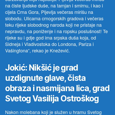
na čiste ljudske duše, na tamjan i smirnu, i kao i
cijela Crna Gora, Pljevlja večeras mirišu na
slobodu. Ulicama crnogorskih gradova i večeras
teku rijeke slobodnog naroda koji ne pristaje na
nepravdu, na poniženje i na ropsku poslušnost! Te
rijeke su i gdje god ima srpska duša koja, od
Sidneja i Vladivostoka do Londona, Pariza i
Vašingtona“, rekao je Knežević.
Jokić: Nikšić je grad
uzdignute glave, čista
obraza i nasmijana lica, grad
Svetog Vasilija Ostroškog
Nakon molebana koji je služen u hramu Svetog