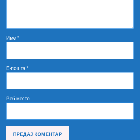
Име
*
Е-пошта
*
Веб место