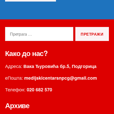
Претрага
за:
Како до нас?
Адреса:
Вака Ђуровића бр.5, Подгорица
еПошта:
medijskicentarsnpcg@gmail.com
Телефон:
020 682 570
Архиве