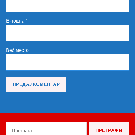
Е-пошта
*
Веб место
Претрага
за: