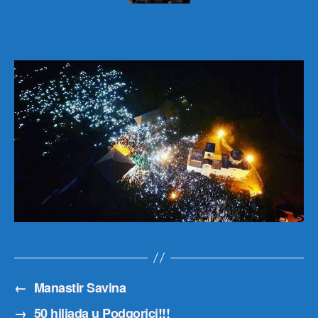
←
Manastir Savina
→
50 hiljada u Podgorici!!!