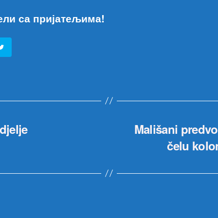
ели са пријатељима!
djelje
Mališani predvod
čelu kol