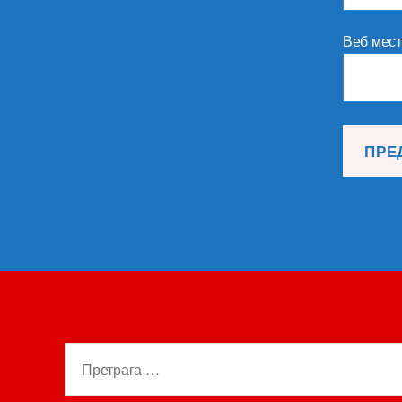
Веб мес
Претрага
за: