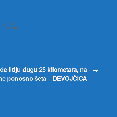
0
SHARES
e litiju dugu 25 kilometara, na
→
one ponosno šeta – DEVOJČICA