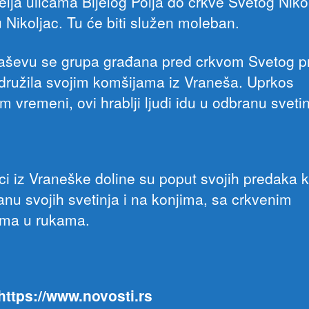
elja ulicama Bijelog Polja do crkve Svetog Niko
 Nikoljac. Tu će biti služen moleban.
ševu se grupa građana pred crkvom Svetog p
pridružila svojim komšijama iz Vraneša. Uprkos
 vremeni, ovi hrablji ljudi idu u odbranu svetin
ci iz Vraneške doline su poput svojih predaka k
anu svojih svetinja i na konjima, sa crkvenim
ima u rukama.
 https://www.novosti.rs