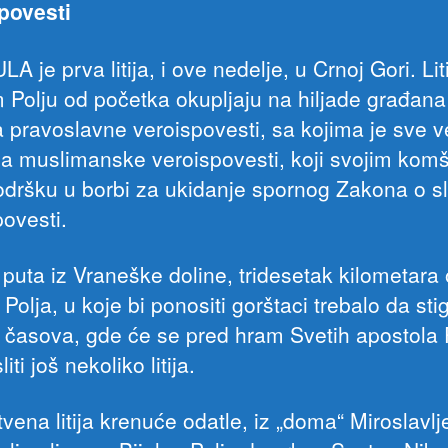
povesti
 je prva litija, i ove nedelje, u Crnoj Gori. Lit
m Polju od početka okupljaju na hiljade građana 
a pravoslavne veroispovesti, sa kojima je sve ve
a muslimanske veroispovesti, koji svojim kom
odršku u borbi za ukidanje spornog Zakona o s
povesti.
puta iz Vraneške doline, tridesetak kilometara
 Polja, u koje bi ponositi gorštaci trebalo da sti
 časova, gde će se pred hram Svetih apostola P
iti još nekoliko litija.
vena litija krenuće odatle, iz „doma“ Miroslavl