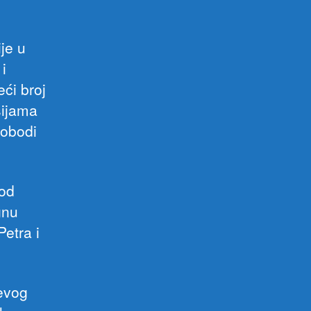
ije u
i
ći broj
šijama
lobodi
 od
gnu
etra i
jevog