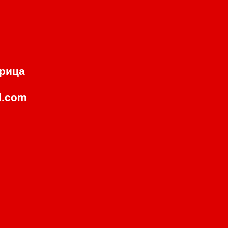
орица
l.com