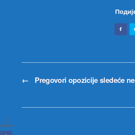
Подиј
←
Pregovori opozicije sledeće ne
0
SHARES