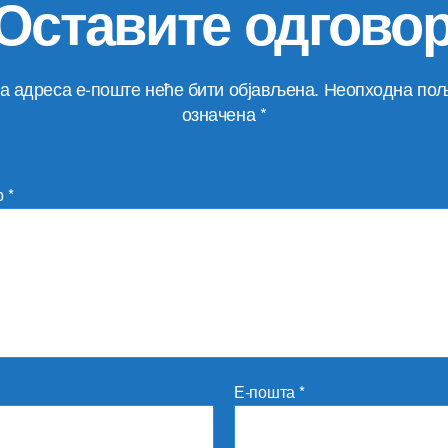
Оставите одгово
а адреса е-поште неће бити објављена.
Неопходна пољ
означена
*
р
*
Е-пошта
*