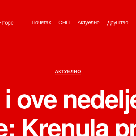
Почетак
СНП
Актуелно
Друштво
е Горе
Категорије
АКТУЕЛНО
i ove nedelj
e: Krenula prv