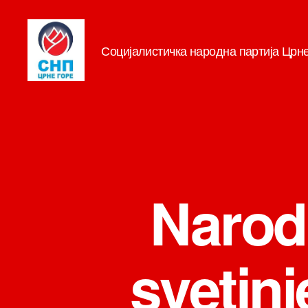
Социјалистичка народна партија Црн
СНП
Narod 
svetinj