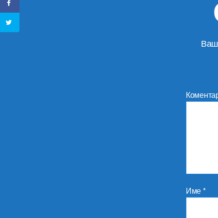
Ваш
Комента
Име
*