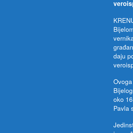
verois
KRENULA
Bijelo
vernik
građan
daju p
verois
Ovoga 
Bijelog
oko 16
Pavla sl
Jedinst