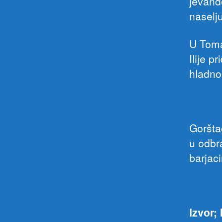
jevanđ
naselju
U Toma
Ilije 
hladnom
Goršta
u odbr
barjac
Izvor;