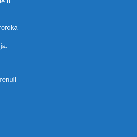
le u
roroka
ja.
renuli