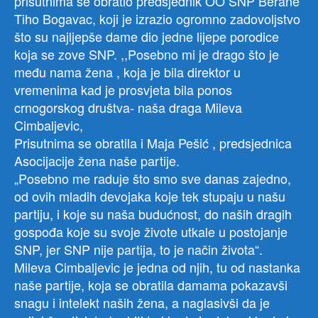
prisutnima se obratio predsjednik OO SNP Berane
Tiho Bogavac, koji je izrazio ogromno zadovoljstvo
što su najljepše dame dio jedne lijepe porodice
koja se zove SNP. ,,Posebno mi je drago što je
među nama žena , koja je bila direktor u
vremenima kad je prosvjeta bila ponos
crnogorskog društva- naša draga Mileva
Cimbaljevic,
Prisutnima se obratila i Maja Pešić , predsjednica
Asocijacije žena naše partije.
„Posebno me raduje što smo sve danas zajedno,
od ovih mladih devojaka koje tek stupaju u našu
partiju, i koje su naša budućnost, do naših dragih
gospođa koje su svoje živote utkale u postojanje
SNP, jer SNP nije partija, to je način života“.
Mileva Cimbaljevic je jedna od njih, tu od nastanka
naše partije, koja se obratila damama pokazavši
snagu i intelekt naših žena, a naglasivši da je