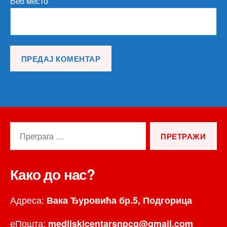
Веб место
Претрага
за:
Како до нас?
Адреса:
Вака Ђуровића бр.5, Подгорица
еПошта:
medijskicentarsnpcg@gmail.com