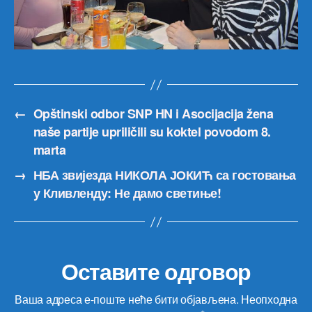
←
Opštinski odbor SNP HN i Asocijacija žena
naše partije upriličili su koktel povodom 8.
marta
→
НБА звијезда НИКОЛА ЈОКИЋ са гостовања
у Кливленду: Не дамо светиње!
Оставите одговор
Ваша адреса е-поште неће бити објављена.
Неопходна