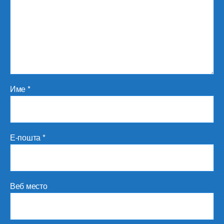
Име
*
Е-пошта
*
Веб место