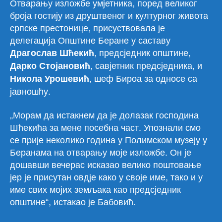
Отварању изложбе умјетника, поред великог
броја гостију из друштвеног и културног живота
српске престонице, присуствовала је
делегација Општине Беране у саставу
, предсједник општине,
Драгослав Шћекић
, савјетник предсједника, и
Дарко Стојановић
, шеф Бироа за односе са
Никола Урошевић
јавношћу.
„Морам да истакнем да је долазак господина
Шћекића за мене посебна част. Упознали смо
се прије неколико година у Полимском музеју у
Беранама на отварању моје изложбе. Он је
дошавши вечерас исказао велико поштовање
јер је присутан овдје како у своје име, тако и у
име свих мојих земљака као предсједник
општине“, истакао је Бабовић.