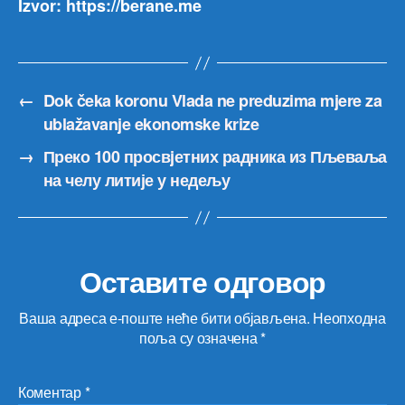
Izvor: https://berane.me
←
Dok čeka koronu Vlada ne preduzima mjere za
ublažavanje ekonomske krize
→
Преко 100 просвjетних радника из Пљеваља
на челу литије у недељу
Оставите одговор
Ваша адреса е-поште неће бити објављена.
Неопходна
поља су означена
*
Коментар
*