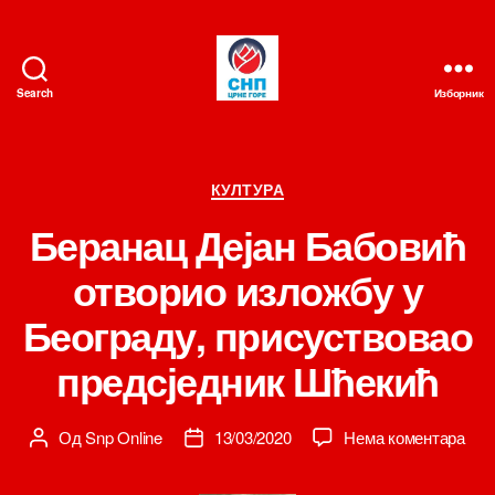
Search
Изборник
СНП
Категорије
КУЛТУРА
Беранац Дејан Бабовић
отворио изложбу у
Београду, присуствовао
предсједник Шћекић
на
Од
Snp Online
13/03/2020
Нема коментара
Аутор
Датум
Бер
чланка
чланка
Деј