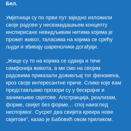
Бел.
Умјетници су по први пут заједно изложили
своје радове у несвакидашњем концепту
инспирисане невидљивим нитима којима је
прожет живот, таласима на којима се срећу
људи и збивају шаренолики догађаји.
„Жице су то на којима се одвија и тече
симфонија живота, а ми смо на својим
радовима приказали доживљај тог феномена,
кроз своје интересантне приче. Слике које вам
представљамо прозори су у бескрајне и
занимљиве свјетове. Апстракција, реализам,
форме, свијет без форме… спој наизглед
неспојивог. Сусрет два свијета креира нове
свјетове“, казао је Бабовић овом приликом.