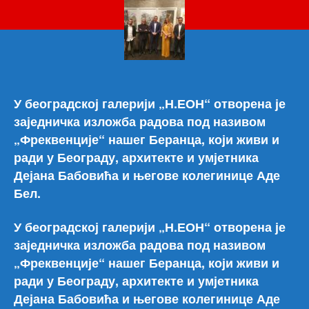
Баб
отв
изл
у
Бео
при
пре
У београдској галерији „Н.ЕОН“ отворена је
Шће
заједничка изложба радова под називом
„Фреквенције“ нашег Беранца, који живи и
ради у Београду, архитекте и умјетника
Дејана Бабовића и његове колегинице Аде
Бел.
У београдској галерији „Н.ЕОН“ отворена је
заједничка изложба радова под називом
„Фреквенције“ нашег Беранца, који живи и
ради у Београду, архитекте и умјетника
Дејана Бабовића и његове колегинице Аде