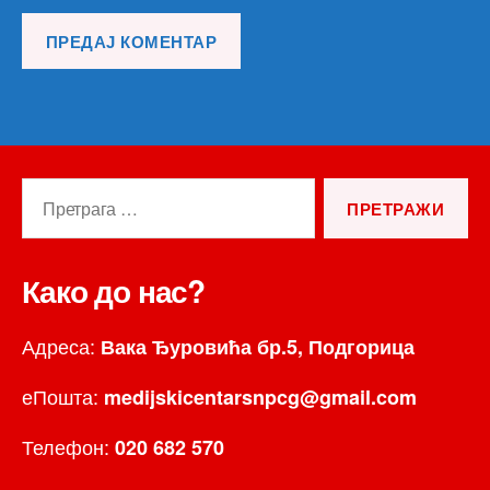
Претрага
за:
Како до нас?
Адреса:
Вака Ђуровића бр.5, Подгорица
еПошта:
medijskicentarsnpcg@gmail.com
Телефон:
020 682 570