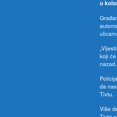
u kolo
Građan
automo
ulicam
„Vijes
koji ć
nazad.
Polici
da nas
Tivtu.
Više d
Tivta 