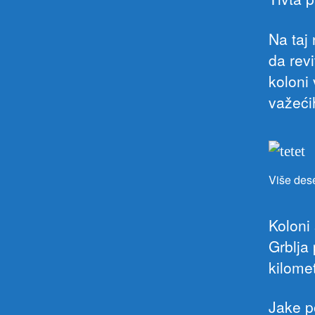
Na taj 
da revi
koloni
važeći
Više dese
Koloni 
Grblja
kilome
Jake po