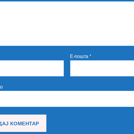
Е-пошта
*
то