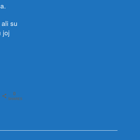
ma.
ali su
 joj
0
SHARES