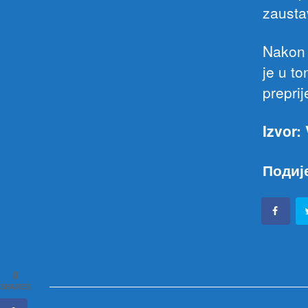
zaustav
Nakon 
je u to
prepri
Izvor:
Подиј
0
SHARES