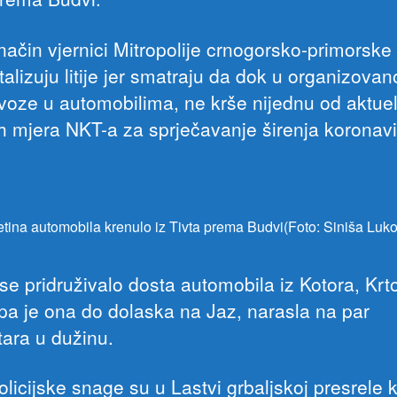
način vjernici Mitropolije crnogorsko-primorske
talizuju litije jer smatraju da dok u organizovan
 voze u automobilima, ne krše nijednu od aktue
h mjera NKT-a za sprječavanje širenja koronavi
tina automobila krenulo iz Tivta prema Budvi(Foto: Siniša Luko
se pridruživalo dosta automobila iz Kotora, Krto
 pa je ona do dolaska na Jaz, narasla na par
tara u dužinu.
licijske snage su u Lastvi grbaljskoj presrele 