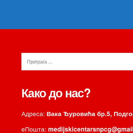
Претрага
за:
Како до нас?
Адреса:
Вака Ђуровића бр.5, Подг
еПошта:
medijskicentarsnpcg@gmai