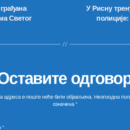
 грађана
У Рисну трен
ма Светог
полиције:
Оставите одгово
а адреса е-поште неће бити објављена.
Неопходна пољ
означена
*
р
*