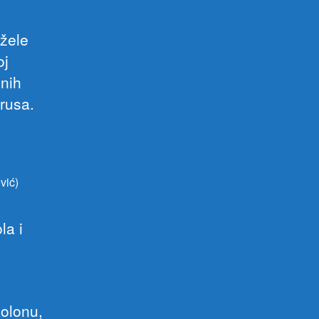
 žele
oj
lnih
rusa.
vić)
la i
kolonu,