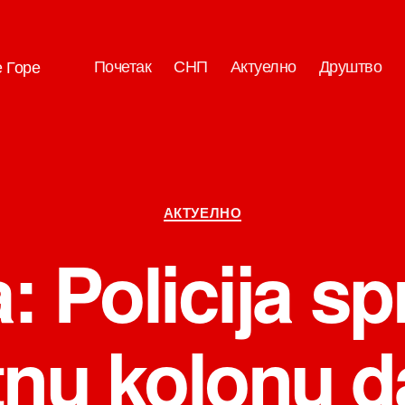
Почетак
СНП
Актуелно
Друштво
е Горе
Категорије
АКТУЕЛНО
 Policija spr
tnu kolonu d