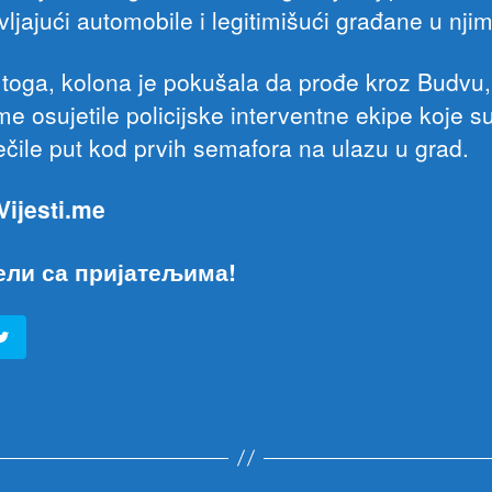
ljajući automobile i legitimišući građane u nji
toga, kolona je pokušala da prođe kroz Budvu, 
me osujetile policijske interventne ekipe koje su
ječile put kod prvih semafora na ulazu u grad.
 Vijesti.me
ели са пријатељима!