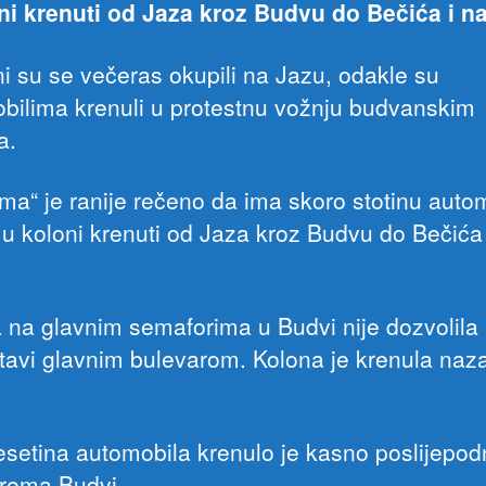
ni krenuti od Jaza kroz Budvu do Bečića i n
i su se večeras okupili na Jazu, odakle su
bilima krenuli u protestnu vožnju budvanskim
a.
tima“ je ranije rečeno da ima skoro stotinu auto
e u koloni krenuti od Jaza kroz Budvu do Bečića 
ja na glavnim semaforima u Budvi nije dozvolila 
tavi glavnim bulevarom. Kolona je krenula naz
esetina automobila krenulo je kasno poslijepod
prema Budvi.