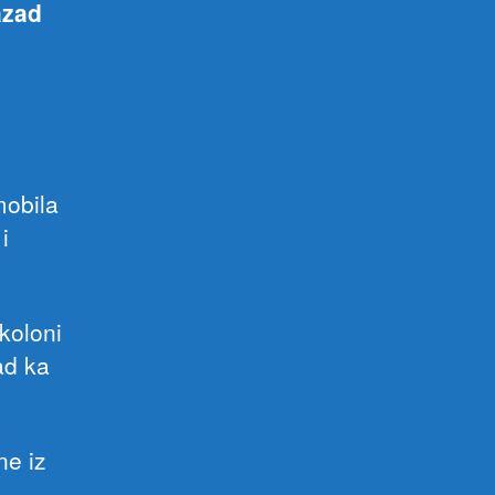
azad
mobila
i
koloni
ad ka
ne iz