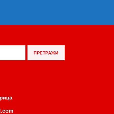
орица
l.com