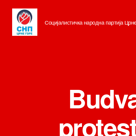
Социјалистичка народна партија Црн
СНП
Budva:
protes