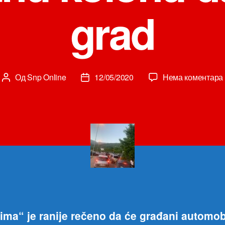
grad
Од
Snp Online
12/05/2020
Нема коментара
Аутор
Датум
чланка
чланка
tima“ je ranije rečeno da će građani automo