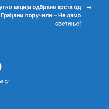
утно акција одбране крста од
→
 Грађани поручили – Не дамо
светиње!
р
а су