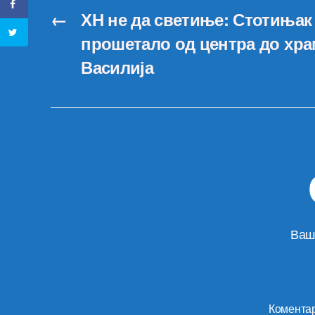
←
ХН не да светиње: Стотињак
прошетало од центра до хра
Василија
Ваш
Комента