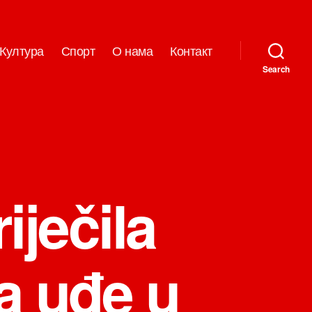
Култура
Спорт
О нама
Контакт
Search
iječila
a uđe u