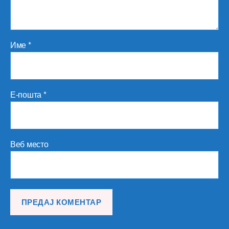
Име
*
Е-пошта
*
Веб место