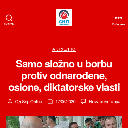
Search
Изборник
СНП
Категорије
АКТУЕЛНО
Samo složno u borbu
protiv odnarođene,
osione, diktatorske vlasti
на
Од
Snp Online
17/06/2020
Нема коментара
Аутор
Датум
Sa
чланка
чланка
slož
u
bor