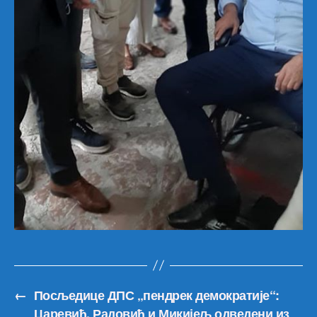
←
Посљедице ДПС „пендрек демократије“:
Царевић, Радовић и Микијељ одведени из