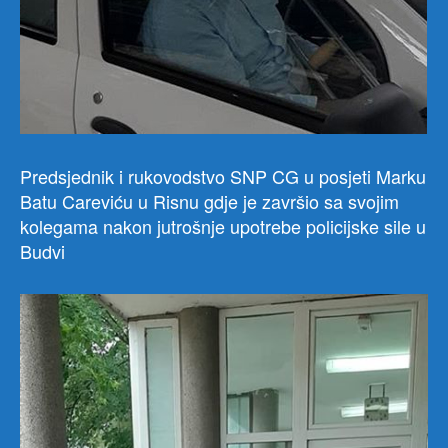
Predsjednik i rukovodstvo SNP CG u posjeti Marku
Batu Careviću u Risnu gdje je završio sa svojim
kolegama nakon jutrošnje upotrebe policijske sile u
Budvi