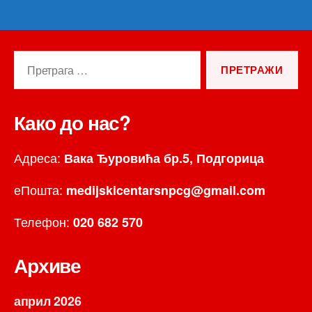
Претрага
за:
Како до нас?
Адреса:
Вака Ђуровића бр.5, Подгорица
еПошта:
medijskicentarsnpcg@gmail.com
Телефон:
020 682 570
Архиве
април 2026