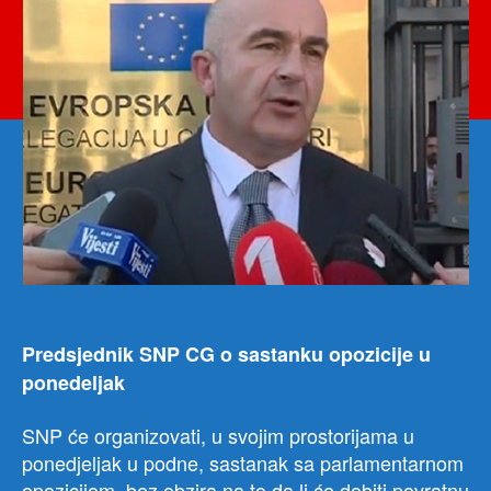
da
sam
jedi
mo
nešt
post
Predsjednik SNP CG o sastanku opozicije u
ponedeljak
SNP će organizovati, u svojim prostorijama u
ponedjeljak u podne, sastanak sa parlamentarnom
opozicijom, bez obzira na to da li će dobiti povratnu