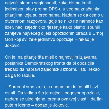
najveći stepen saglasnosti, kako bismo imali
jedinstven stav prema DPS-u u veoma značajnim
pitanjima koja su pred nama. Nadam se da ćemo u
otvorenom razgovoru, gdje se niko ne nameće kao
lider, naći zajedničko rješenje kako bismo ispunili
zahtjeve najvećeg dijela opozicionih birača u Crnoj
Gori koji svi žele jedinstvo opozicije – rekao je
Joković.
On je, na pitanje šta misli o najnovijim izjavama
poslanika Demokratskog fronta da bi opozicija
trebalo da napravi zajedničku izbornu listu, rekao
da ga to raduje.
– Spremni smo za to, a nadam se da će biti i svi
ostali. Da vidimo što je najbolji odgovor opozicije,
nadam se ujedinjene, prema ovakvoj vlasti i da tim
putem idemo – dodao je Joković.