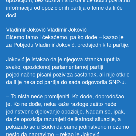
informaciju od opozicionih partija o tome da li će
doći.
Vladimir Joković Vladimir Joković
Bićemo tamo i čekaćemo, pa ko dođe – kazao je
za Pobjedu Vladimir Joković, predsjednik te partije.
Joković je istakao da je njegova stranka uputila
svakoj opozicionoj parlamentarnoj partiji
pojedinačno pisani poziv za sastanak, ali nije otkrio
da li je neka od partija do sada odgovorila SNP-u.
– To ništa neće promijeniti. Ko dođe, dobrodošao
je. Ko ne dođe, neka kaže razloge zašto neće
jedinstveno djelovanje opozicije. Nadam se, ipak,
da će opozicija razumjeti delikatnost situacije, a
pokazalo se u Budvi da samo jedinstveno možemo
nešto da napravimo – rekao je Joković.