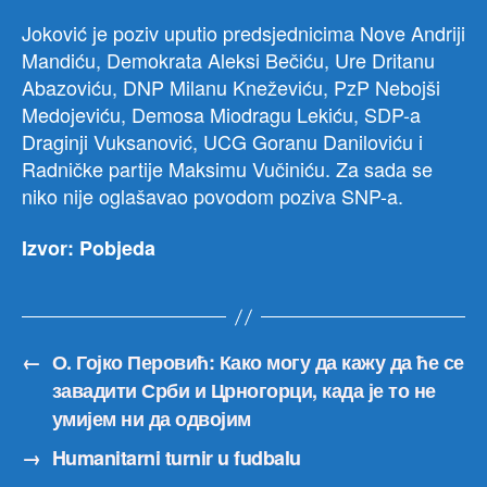
Joković je poziv uputio predsjednicima Nove Andriji
Mandiću, Demokrata Aleksi Bečiću, Ure Dritanu
Abazoviću, DNP Milanu Kneževiću, PzP Nebojši
Medojeviću, Demosa Miodragu Lekiću, SDP-a
Draginji Vuksanović, UCG Goranu Daniloviću i
Radničke partije Maksimu Vučiniću. Za sada se
niko nije oglašavao povodom poziva SNP-a.
Izvor: Pobjeda
←
О. Гојко Перовић: Како могу да кажу да ће се
завадити Срби и Црногорци, када је то не
умијем ни да одвојим
→
Humanitarni turnir u fudbalu