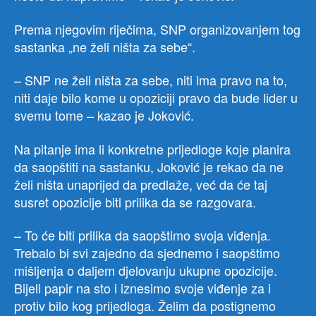
Prema njegovim riječima, SNP organizovanjem tog
sastanka „ne želi ništa za sebe“.
– SNP ne želi ništa za sebe, niti ima pravo na to,
niti daje bilo kome u opoziciji pravo da bude lider u
svemu tome – kazao je Joković.
Na pitanje ima li konkretne prijedloge koje planira
da saopštiti na sastanku, Joković je rekao da ne
želi ništa unaprijed da predlaže, već da će taj
susret opozicije biti prilika da se razgovara.
– To će biti prilika da saopštimo svoja viđenja.
Trebalo bi svi zajedno da sjednemo i saopštimo
mišljenja o daljem djelovanju ukupne opozicije.
Bijeli papir na sto i iznesimo svoje viđenje za i
protiv bilo kog prijedloga. Želim da postignemo