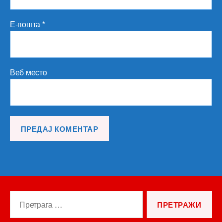
Е-пошта
*
Веб место
Претрага
за: